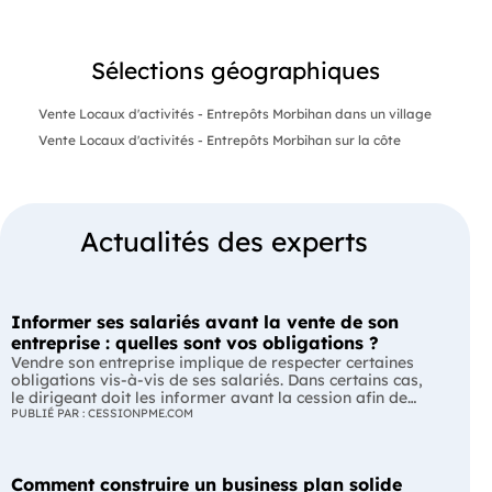
Sélections géographiques
Vente Locaux d'activités - Entrepôts Morbihan dans un village
Vente Locaux d'activités - Entrepôts Morbihan sur la côte
Actualités des experts
Informer ses salariés avant la vente de son
entreprise : quelles sont vos obligations ?
Vendre son entreprise implique de respecter certaines
obligations vis-à-vis de ses salariés. Dans certains cas,
le dirigeant doit les informer avant la cession afin de
leur permettre, s'ils le souhaitent, de présenter une offre
PUBLIÉ PAR : CESSIONPME.COM
de reprise. Quelles entreprises sont concernées ? Quels
délais faut-il respecter ? Comment transmettre cette
information ? Voici ce que prévoit la réglementation.
Comment construire un business plan solide
L'essentiel Les entreprises de moins de 250 salariés sont