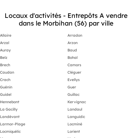
Locaux d'activités - Entrepôts A vendre
dans le Morbihan (56) par ville
Allaire
Arradon
Arzal
Arzon
Auray
Baud
Belz
Bohal
Brech
Camors
Caudan
Cléguer
Crach
Evellys
Guénin
Guer
Guidel
Guillac
Hennebont
Kervignac
La Gacilly
Landaul
Landévant
Languidic
Larmor-Plage
Locminé
Locmiquélic
Lorient