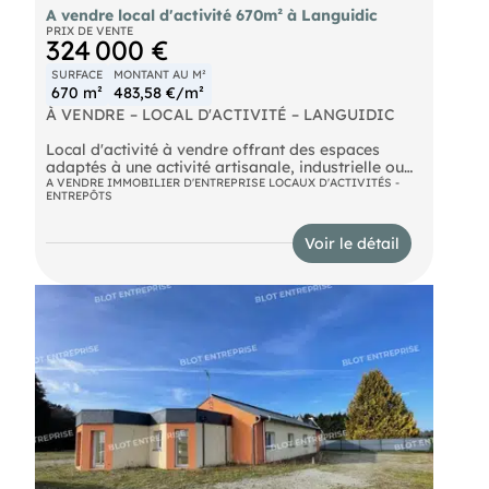
A vendre local d'activité 670m² à Languidic
PRIX DE VENTE
324 000 €
SURFACE
MONTANT AU M²
670 m²
483,58 €/m²
À VENDRE – LOCAL D'ACTIVITÉ – LANGUIDIC
Local d'activité à vendre offrant des espaces
adaptés à une activité artisanale, industrielle ou
de stockage. Il bénéficie d'une organisation
A VENDRE IMMOBILIER D'ENTREPRISE LOCAUX D'ACTIVITÉS -
ENTREPÔTS
fonctionnelle avec showroom, espace de stockage
et mezzanine, ainsi que de nombreux
stationnements.
Voir le détail
Le bâtiment est entièrement isolé en double peau
avec panneaux sandwich et dispose d'une
charpente métallique. Son très bon état général
constitue un véritable atout pour une installation
rapide.
Les + du bien :
- Environ 670 m² de surface
- Espace de stockage, showroom et mezzanine
- Deux portes sectionnelles