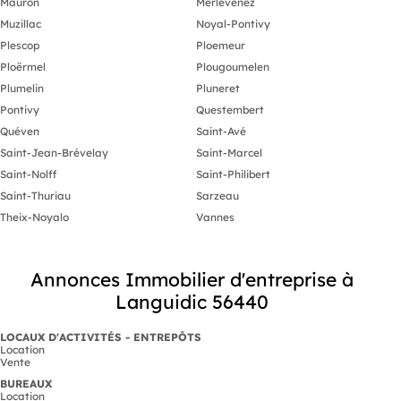
Mauron
Merlevenez
Muzillac
Noyal-Pontivy
Plescop
Ploemeur
Ploërmel
Plougoumelen
Plumelin
Pluneret
Pontivy
Questembert
Quéven
Saint-Avé
Saint-Jean-Brévelay
Saint-Marcel
Saint-Nolff
Saint-Philibert
Saint-Thuriau
Sarzeau
Theix-Noyalo
Vannes
Annonces Immobilier d'entreprise à
Languidic 56440
LOCAUX D'ACTIVITÉS - ENTREPÔTS
Location
Vente
BUREAUX
Location