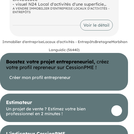
- visuel N24 Local d'activités d'une superficie
d'environ 1600m2 sur parcelle de plus de 4000m²
A VENDRE IMMOBILIER D'ENTREPRISE LOCAUX D'ACTIVITÉS -
ENTREPÔTS
close et entièrement bitumée. 2 portes
sectionnelles Hauteur utile +10m au faitage
Honoraires d'agence en sus à la charge de
Voir le détail
l'acquéreur : 6,67% HT du prix de vente.
Immobilier d'entreprise
Locaux d'activités - Entrepôts
Bretagne
Morbihan
Languidic (56440)
Boostez votre projet entrepreneurial,
créez
votre profil repreneur sur CessionPME !
Créer mon profil entrepreneur
Estimateur
Un projet de vente ? Estimez votre bien
professionnel en 2 minutes !
L'indicateur CessionPME