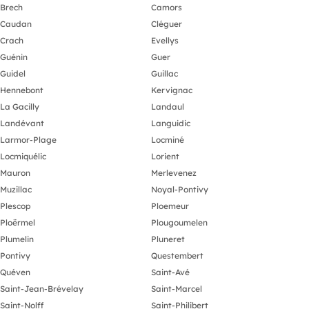
Brech
Camors
Caudan
Cléguer
Crach
Evellys
Guénin
Guer
Guidel
Guillac
Hennebont
Kervignac
La Gacilly
Landaul
Landévant
Languidic
Larmor-Plage
Locminé
Locmiquélic
Lorient
Mauron
Merlevenez
Muzillac
Noyal-Pontivy
Plescop
Ploemeur
Ploërmel
Plougoumelen
Plumelin
Pluneret
Pontivy
Questembert
Quéven
Saint-Avé
Saint-Jean-Brévelay
Saint-Marcel
Saint-Nolff
Saint-Philibert