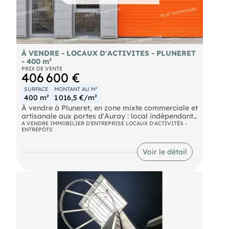
https://www.georisques.gouv.fr.
À VENDRE - LOCAUX D'ACTIVITES - PLUNERET
- 400 m²
PRIX DE VENTE
406 600 €
SURFACE
MONTANT AU M²
400 m²
1 016,5 €/m²
À vendre à Pluneret, en zone mixte commerciale et
artisanale aux portes d'Auray : local indépendant
d'environ 400 m² sur un terrain de 1345 m²
A VENDRE IMMOBILIER D'ENTREPRISE LOCAUX D'ACTIVITÉS -
ENTREPÔTS
environ. Profitez d'une accessibilité optimale
grâce à la proximité immédiate des voies d'accès
principales. Ce local est idéalement situé pour
Voir le détail
faciliter vos déplacements professionnels et ceux
de vos clients. Points forts : Terrain spacieux,
emplacement stratégique aux portes d'Auray,
environnement dynamique et mixte, parfait pour
développer votre activité professionnelle. Les
informations sur les risques naturels, miniers, ou
technologiques, auxquels ces biens sont exposés,
sont disponibles sur le site