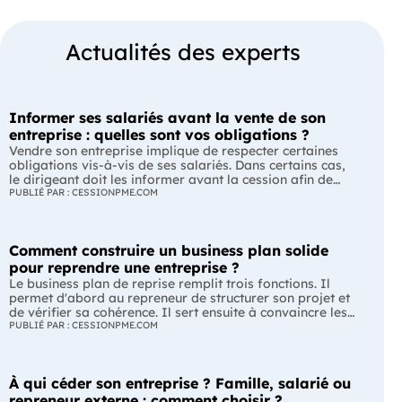
Actualités des experts
Informer ses salariés avant la vente de son
entreprise : quelles sont vos obligations ?
Vendre son entreprise implique de respecter certaines
obligations vis-à-vis de ses salariés. Dans certains cas,
le dirigeant doit les informer avant la cession afin de
leur permettre, s'ils le souhaitent, de présenter une offre
PUBLIÉ PAR : CESSIONPME.COM
de reprise. Quelles entreprises sont concernées ? Quels
délais faut-il respecter ? Comment transmettre cette
information ? Voici ce que prévoit la réglementation.
Comment construire un business plan solide
L'essentiel Les entreprises de moins de 250 salariés sont
soumises, dans certains cas, à une obligation
pour reprendre une entreprise ?
d'information préalable des salariés. Cette obligation
Le business plan de reprise remplit trois fonctions. Il
concerne la vente d'un fonds de commerce ou la cession
permet d'abord au repreneur de structurer son projet et
de la majorité des titres d'une société. Le délai
de vérifier sa cohérence. Il sert ensuite à convaincre les
d'information varie selon la taille de l'entreprise. Les
banques et les partenaires financiers de l'accompagner.
PUBLIÉ PAR : CESSIONPME.COM
salariés peuvent présenter une offre de reprise, mais ne
Enfin, il peut constituer un support de discussion avec le
peuvent pas empêcher la vente. Quelles entreprises sont
cédant en lui montrant que le projet de reprise est solide
concernées par l'obligation d'information des salariés ?
et réfléchi. L'essentiel Le business plan de reprise ne
L'obligation d'information concerne uniquement
À qui céder son entreprise ? Famille, salarié ou
consiste pas à reprendre les anciens comptes de
certaines entreprises et certaines opérations de cession.
l'entreprise. Il explique comment l'entreprise évoluera
repreneur externe : comment choisir ?