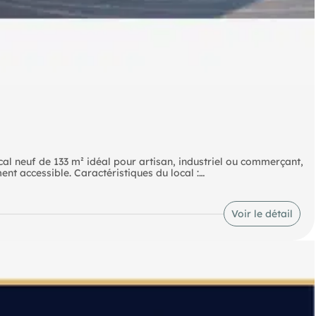
 de 133 m² idéal pour artisan, industriel ou commerçant,
ment accessible. Caractéristiques du local :
nt.
Voir le détail
sement).
cile et sécurisé.
anale dynamique, très bien desservie et à proximité des axes