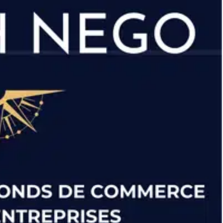
s maintenant pour une visite ou plus d'informations Ne
 un local neuf et parfaitement équipé ! Venez visiter nos autres
actions de fonds de commerces et Entreprises, vous pouvez
t au long de la réalisation de votre projet. Nous vous
Bretagne sur le secteur du Morbihan (56) du Finistère (29) et de
ies, pizzerias, boulangeries, autres Tabacs presse et commerces
'hésitez pas à venir nous rencontrer dans le cadre d'une
ement venir à votre rencontre pour une estimation de votre