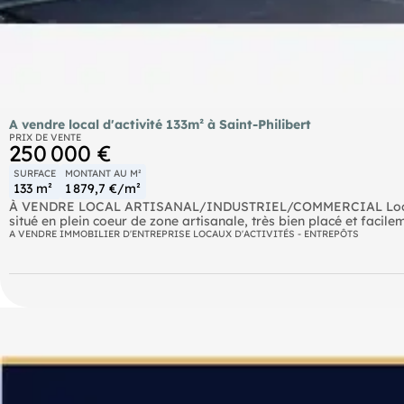
A vendre local d'activité 133m² à Saint-Philibert
PRIX DE VENTE
250 000 €
SURFACE
MONTANT AU M²
133 m²
1 879,7 €/m²
À VENDRE LOCAL ARTISANAL/INDUSTRIEL/COMMERCIAL Local neuf
situé en plein coeur de zone artisanale, très bien placé et facile
- Surface de 133 m²
A VENDRE IMMOBILIER D'ENTREPRISE LOCAUX D'ACTIVITÉS - ENTREPÔTS
- Bâtiment neuf en bardage double peau, esthétique et performa
- Dalle béton isolée
- Tous les fluides, arrivées en attentes (électricité, eau, assainis
- Un portail électrique de 4 mètres par 4 mètres pour un accès fa
- Possibilité de mezzanine pour optimiser l'espace.
- Bloc sanitaires. Idéal pour :
- Artisans (menuiserie, métallerie, etc.)
- Activités industrielles légères
- Commerces de gros ou de détail
- Entrepôt ou atelier Situation : En plein coeur d'une zone artis
routiers principaux. Conditions :