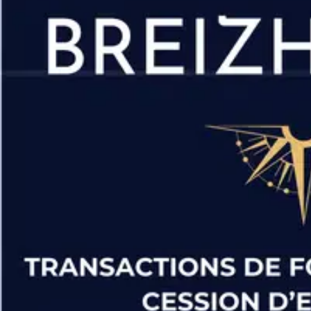
- Prix net vendeur : 250 000€ HT
- Vente à professionnel uniquement
- Disponible immédiatement
- Honoraires agence : 8% HT du prix de vente Contactez-nous dè
manquez pas cette opportunité de développer votre activité dans
biens sur notre site Spécialiste depuis plus de 20 ans en trans
compter sur une équipe de professionnels vous accompagnant tou
proposons une sélection d'hôtels, bars, restaurants et tabacs en 
la Loire Atlantique (44). Venez découvrir nos brasseries, crêper
divers que ce soit proche mer ou en ville. Implantés à Vannes, n
recherche ou de la vente de votre commerce. Nous pouvons égal
fonds de commerce. (EI) Agent Commercial
- Numéro RSAC :
- .