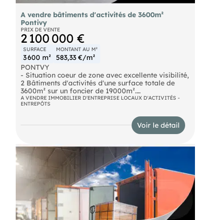
A vendre bâtiments d'activités de 3600m²
Pontivy
PRIX DE VENTE
2 100 000 €
SURFACE
MONTANT AU M²
3 600 m²
583,33 €/m²
PONTVY
- Situation coeur de zone avec excellente visibilité,
2 Bâtiments d'activités d'une surface totale de
3600m² sur un foncier de 19000m².
A VENDRE IMMOBILIER D'ENTREPRISE LOCAUX D'ACTIVITÉS -
ENTREPÔTS
- 1600m² avec portes sectionnelles, dallage béton,
hauteur de 7,5m² au faitage.
Voir le détail
- 2000m² avec portes sectionnelles, dallage béton,
hauteur de 6 m au faitage.
Disponible rapidement. Possibilité de construction
sur le site. Produit rare sur le marché, nous
consulter.