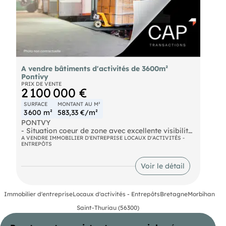
A vendre bâtiments d'activités de 3600m²
Pontivy
PRIX DE VENTE
2 100 000 €
SURFACE
MONTANT AU M²
3 600 m²
583,33 €/m²
PONTVY
- Situation coeur de zone avec excellente visibilité,
2 Bâtiments d'activités d'une surface totale de
A VENDRE IMMOBILIER D'ENTREPRISE LOCAUX D'ACTIVITÉS -
ENTREPÔTS
3600m² sur un foncier de 19000m².
- 1600m² avec portes sectionnelles, dallage béton,
Voir le détail
hauteur de 7,5m² au faitage.
- 2000m² avec portes sectionnelles, dallage béton,
Immobilier d'entreprise
Locaux d'activités - Entrepôts
Bretagne
Morbihan
hauteur de 6 m au faitage.
Disponible rapidement. Possibilité de construction
Saint-Thuriau (56300)
sur le site. Produit rare sur le marché, nous
consulter.