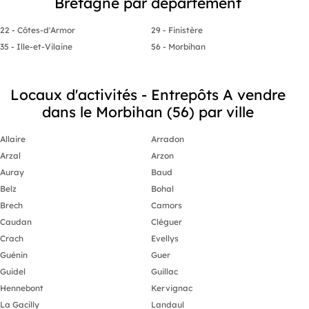
Bretagne par département
22 - Côtes-d'Armor
29 - Finistère
35 - Ille-et-Vilaine
56 - Morbihan
Locaux d'activités - Entrepôts A vendre
dans le Morbihan (56) par ville
Allaire
Arradon
Arzal
Arzon
Auray
Baud
Belz
Bohal
Brech
Camors
Caudan
Cléguer
Crach
Evellys
Guénin
Guer
Guidel
Guillac
Hennebont
Kervignac
La Gacilly
Landaul