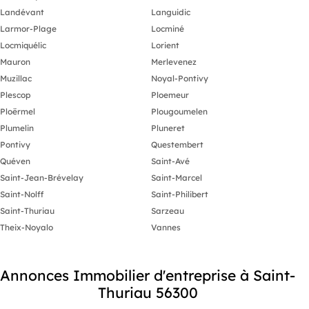
Landévant
Languidic
Larmor-Plage
Locminé
Locmiquélic
Lorient
Mauron
Merlevenez
Muzillac
Noyal-Pontivy
Plescop
Ploemeur
Ploërmel
Plougoumelen
Plumelin
Pluneret
Pontivy
Questembert
Quéven
Saint-Avé
Saint-Jean-Brévelay
Saint-Marcel
Saint-Nolff
Saint-Philibert
Saint-Thuriau
Sarzeau
Theix-Noyalo
Vannes
Annonces Immobilier d'entreprise à Saint-
Thuriau 56300