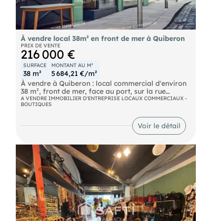
pour obtenir davantage d'informations ou
organiser une visite. 1 avenue 56 880 PLOEREN
À vendre local 38m² en front de mer à Quiberon
PRIX DE VENTE
216 000 €
SURFACE
MONTANT AU M²
38 m²
5 684,21 €/m²
À vendre à Quiberon : local commercial d'environ
38 m², front de mer, face au port, sur la rue
commerçante longeant la plage. Ce local bénéficie
A VENDRE IMMOBILIER D'ENTREPRISE LOCAUX COMMERCIAUX -
BOUTIQUES
d'un accès PMR, idéal pour accueillir tous vos
clients. Situé dans une zone touristique, il offre une
visibilité exceptionnelle grâce à saposition
Voir le détail
stratégique en bord de mer. Points forts :
proximité immédiate des commerces et services,
emplacement touristique de choix, environnement
dynamique et attractif.
- -
- Les informations sur les risques naturels,
miniers, ou technologiques, auxquels ces biens
sont exposés, sont disponibles sur le site