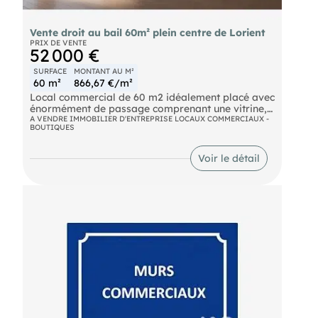
Vente droit au bail 60m² plein centre de Lorient
PRIX DE VENTE
52 000 €
SURFACE
MONTANT AU M²
60 m²
866,67 €/m²
Local commercial de 60 m2 idéalement placé avec
énormément de passage comprenant une vitrine,
une surface de vente en 2 parties, une réserve, un
A VENDRE IMMOBILIER D'ENTREPRISE LOCAUX COMMERCIAUX -
BOUTIQUES
WC. Egalement, il bénéficie d'un jardin privatif
exposé plein sud. Ce local est destiné à toutes les
activités sauf celles de restauration.
Voir le détail
Cetemplacement vous séduira sans aucun doute.
Contact : Agent Commercial(EI) RSAC de Lorient
379 757 172 Tél. : Bernard BOUGER (EI) Agent
Commercial
- Numéro RSAC : 379 757 172
- Lorient.