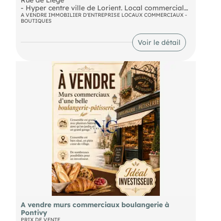
- Hyper centre ville de Lorient. Local commercial
de 103m² sur 2 niveaux :
A VENDRE IMMOBILIER D'ENTREPRISE LOCAUX COMMERCIAUX -
BOUTIQUES
- Au RDC : une surface de vente, une réserve avec
WC, une pièce aveugle, un placard.
- Au 1er étage : un espace ouvert, 2 pièces. Le
Voir le détail
local a été rénové dernièrement et est prêt pour
une exploitation immédiate. Frais d'agence en sus
à la charge de l'acquéreur 8% HT du prix de vente.
A vendre murs commerciaux boulangerie à
Pontivy
PRIX DE VENTE