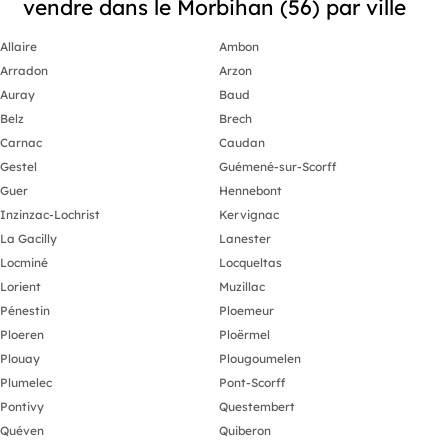
vendre dans le Morbihan (56) par ville
Allaire
Ambon
Arradon
Arzon
Auray
Baud
Belz
Brech
Carnac
Caudan
Gestel
Guémené-sur-Scorff
Guer
Hennebont
Inzinzac-Lochrist
Kervignac
La Gacilly
Lanester
Locminé
Locqueltas
Lorient
Muzillac
Pénestin
Ploemeur
Ploeren
Ploërmel
Plouay
Plougoumelen
Plumelec
Pont-Scorff
Pontivy
Questembert
Quéven
Quiberon