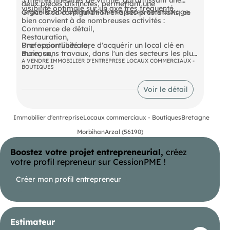
deux pièces distinctes, permettant une
visibilité optimale sur un axe très fréquenté.
organisation optimale des espaces de stockage.
Grâce à sa configuration et à ses prestations, ce
bien convient à de nombreuses activités :
Commerce de détail,
Restauration,
Profession libérale,
Une opportunité rare d'acquérir un local clé en
Bureaux,
main, sans travaux, dans l'un des secteurs les plus
Showroom,
recherchés de Quiberon.
A VENDRE IMMOBILIER D'ENTREPRISE LOCAUX COMMERCIAUX -
BOUTIQUES
Activité de services.
- Prix de vente : 362000 € NET
Voir le détail
- Honoraires : 18000 € TTC à la charge de
l'acquéreur
Immobilier d'entreprise
Locaux commerciaux - Boutiques
Bretagne
Morbihan
Arzal (56190)
Boostez votre projet entrepreneurial,
créez
votre profil repreneur sur CessionPME !
Créer mon profil entrepreneur
Estimateur