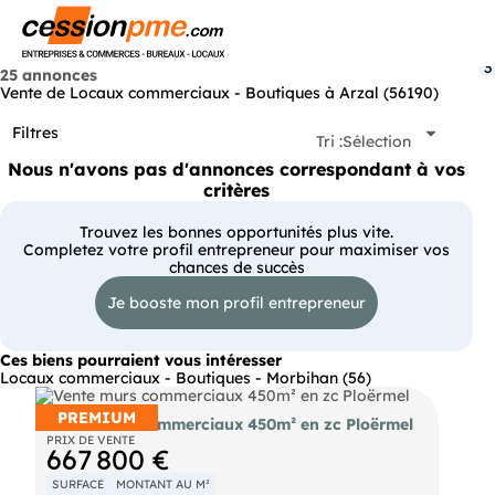
Menu
3
25 annonces
Vente de Locaux commerciaux - Boutiques à Arzal (56190)
Filtres
Tri :
Sélection
Nous n'avons pas d'annonces correspondant à vos
critères
Trouvez les bonnes opportunités plus vite.
Completez votre profil entrepreneur pour maximiser vos
chances de succès
Je booste mon profil entrepreneur
Ces biens pourraient vous intéresser
Locaux commerciaux - Boutiques - Morbihan (56)
PREMIUM
Vente murs commerciaux 450m² en zc Ploërmel
PRIX DE VENTE
667 800 €
SURFACE
MONTANT AU M²