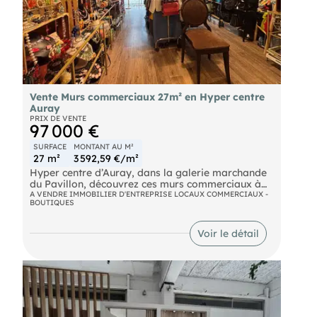
Vente Murs commerciaux 27m² en Hyper centre
Auray
PRIX DE VENTE
97 000 €
SURFACE
MONTANT AU M²
27 m²
3 592,59 €/m²
Hyper centre d’Auray, dans la galerie marchande
du Pavillon, découvrez ces murs commerciaux à
l'emplacement recherché.
A VENDRE IMMOBILIER D'ENTREPRISE LOCAUX COMMERCIAUX -
BOUTIQUES
Ils abritent aujourd'hui un espace de vente dédié à
de la maroquinerie, des bijoux et des vêtements
Voir le détail
pour femmes, d’environ 27 m². L'exploitation de la
surface est optimisée et fonctionnelle.
Son emplacement stratégique au sein de la
galerie et sa vitrine intérieure, associée à une
belle visibilité grâce à sa seconde vitrine donnant
sur rue, renforcent l’attractivité du commerce,