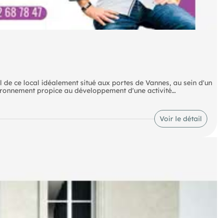
 de ce local idéalement situé aux portes de Vannes, au sein d'un
vironnement propice au développement d'une activité
énéficie d'un agencement fonctionnel complété par une
Voir le détail
vités de restauration, mais il conviendra également à de
ompléter ce bien, un atout apprécié aussi bien par la clientèle