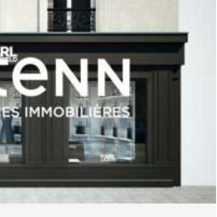
nt exploiter son activité qu'à un professionnel recherchant des
 murs.
e l'acquéreur, soit 90 000 euros net vendeur.
nisation de la visite, la présentation d'une pièce d'identité vous
ditoriale de FRESNEAU Frédéric, immatriculé au RSAC Vannes
°20 8 délivrée par la - Saint Nazaire. . -SMABTP - 89 rue de la
s pour G. Assurance responsabilité civile professionnelle par
e projet immobilier. (10.00 % honoraires TTC à la charge de