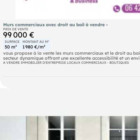
Murs commerciaux avec droit au bail à vendre -
PRIX DE VENTE
99 000 €
SURFACE
MONTANT AU M²
50 m²
1 980 €/m²
vous propose à la vente les murs commerciaux et le droit au bail
secteur dynamique offrant une excellente accessibilité et un en
commerciale.
A VENDRE IMMOBILIER D'ENTREPRISE LOCAUX COMMERCIAUX - BOUTIQUES
Développant une surface d'environ 50 m², ce local commercial b
mezzanine, idéale pour le stockage ou une réserve.
Le bien est équipé d'une extraction, permettant l'exercice d'acti
nombreuses activités commerciales, artisanales ou de services.
A l'extérieur, deux places de stationnement privatives viennent c
que par les exploitants.
Les points forts
- Murs commerciaux vendus libres de toute occupation.
- Droit au bail inclus dans la cession.
- Surface d'environ 50 m².
- Mezzanine de stockage.