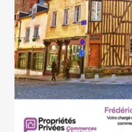
- Numéro RSAC : 987614864
- VANNES.