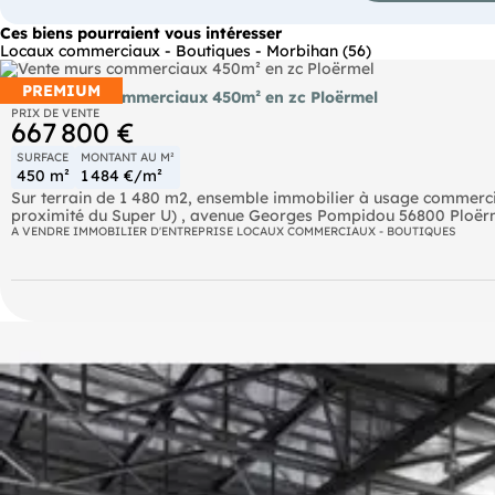
Ces biens pourraient vous intéresser
Locaux commerciaux - Boutiques - Morbihan (56)
PREMIUM
Vente murs commerciaux 450m² en zc Ploërmel
PRIX DE VENTE
667 800 €
SURFACE
MONTANT AU M²
450 m²
1 484 €/m²
Sur terrain de 1 480 m2, ensemble immobilier à usage commerci
proximité du Super U) , avenue Georges Pompidou 56800 Ploërme
Bâtiment construit en 2006 composé de 2 cellules :
A VENDRE IMMOBILIER D'ENTREPRISE LOCAUX COMMERCIAUX - BOUTIQUES
*Cellule 1 de 240 m2 : espace accueil show room + 4 bureaux + sa
stockage ( # 200 m2)
*Cellule 2 de 210 m2 : Espace showroom avec bureau d'accueil + 
Les conditions locatives :
*Cellule 1 : actuellement disponible à la location; départ du loc
HT/mois
*Cellule 2 : locataire en place avec bail commercial 3*6*9 de 202
locataire
Prix de cession demandé pour les murs commerciaux : 630 000 €
l'acquéreur