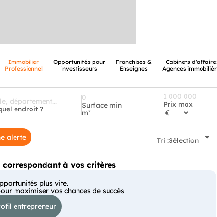
Immobilier
Opportunités pour
Franchises &
Cabinets d'affaire
Professionnel
investisseurs
Enseignes
Agences immobilièr
Prix max
Surface min
quel endroit ?
m²
e alerte
Tri :
Sélection
correspondant à vos critères
portunités plus vite.
pour maximiser vos chances de succès
ofil entrepreneur