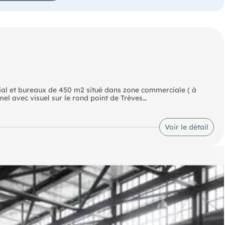
al et bureaux de 450 m2 situé dans zone commerciale ( à
l avec visuel sur le rond point de Trèves
lle de réunion+ salle de pause ; à l'étage, grande surface de
Voir le détail
1 bureau + salle de pause + local stockage
ataire en février 2026; loyer précédemment facturé : 2 530 €
1 ; loyer de 1 870 € HT/mois ; Taxe et TOM à la charge du
 net vendeur + 37 800 € HT honoraires Agence à la charge de