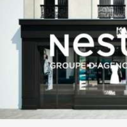
- Extraction en place.
- Deux places de parking privatives.
- Emplacement recherché à proximité immédiate de Vannes.
- Local en bon état, permettant une installation rapide.
Cette opportunité s'adresse aussi bien à un commerçant souhaita
locaux pour son entreprise, tout en devenant propriétaire de ses
Prix de vente : 99 000 euros HAI, dont 9 000 euros à la charge d
FRESNEAU Frédéric, au .
Selon l'article L.561.5 du Code Monétaire et Financier, pour l'orga
sera demandée.
Cette présente annonce a été rédigée sous la responsabilité é
437729973 auprès de , au capital de 44 920 euros, - ; SIRET 4 040, RCS Nantes. Carte Professionnelle Transactions sur
immeubles et fonds de commerce (T) et Gestion immobilière (G) n
Boétie, 75008 Paris pour 2 000 000 euros pour T et 120 000 euro
GALIAN-SMABTP n° de police RCP_01_28137J.
Mandat réf : 459850 - Le professionnel garantit et sécurise votr
l'acquéreur.)
(EI) Agent Commercial - - .