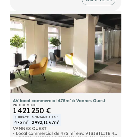
accueillir votre activité professionnelle.
Caractéristiques supplémentaires :
- Disponibilité : Immédiate
- Proximité Bus : Oui
- Accès direct 4 voies Pour plus d'informations ou
pour organiser une visite, n'hésitez pas à nous
contacter. Les informations sur les risques
naturels, miniers, ou technologiques, auxquels ces
biens sont exposés, sont disponibles sur le site
AV local commercial 475m² à Vannes Ouest
PRIX DE VENTE
1 421 250 €
SURFACE
MONTANT AU M²
475 m²
2 992,11 €/m²
VANNES OUEST
- Local commercial de 475 m² env. VISIBILITE 4