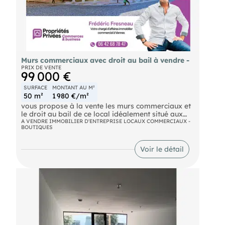
stationnement.. Contactez moi dès maintenant
pour obtenir davantage d'informations ou
organiser une visite. 1 avenue 56 880 PLOEREN
Murs commerciaux avec droit au bail à vendre -
PRIX DE VENTE
99 000 €
SURFACE
MONTANT AU M²
50 m²
1 980 €/m²
vous propose à la vente les murs commerciaux et
le droit au bail de ce local idéalement situé aux
portes de Vannes, au sein d'un secteur dynamique
A VENDRE IMMOBILIER D'ENTREPRISE LOCAUX COMMERCIAUX -
BOUTIQUES
offrant une excellente accessibilité et un
environnement propice au développement d'une
activité commerciale.
Voir le détail
Développant une surface d'environ 50 m², ce local
commercial bénéficie d'un agencement fonctionnel
complété par une mezzanine, idéale pour le
stockage ou une réserve.
Le bien est équipé d'une extraction, permettant
l'exercice d'activités de restauration, mais il
conviendra également à de nombreuses activités