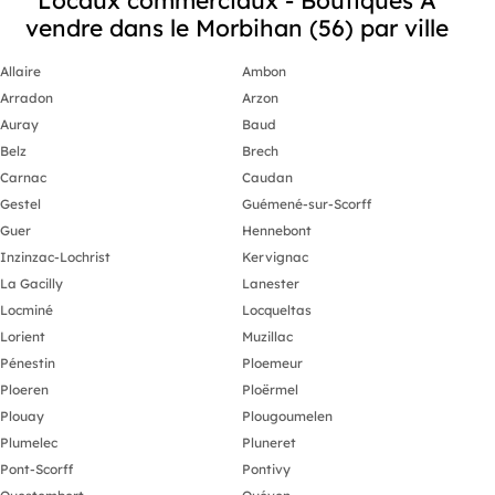
vendre dans le Morbihan (56) par ville
Allaire
Ambon
Arradon
Arzon
Auray
Baud
Belz
Brech
Carnac
Caudan
Gestel
Guémené-sur-Scorff
Guer
Hennebont
Inzinzac-Lochrist
Kervignac
La Gacilly
Lanester
Locminé
Locqueltas
Lorient
Muzillac
Pénestin
Ploemeur
Ploeren
Ploërmel
Plouay
Plougoumelen
Plumelec
Pluneret
Pont-Scorff
Pontivy