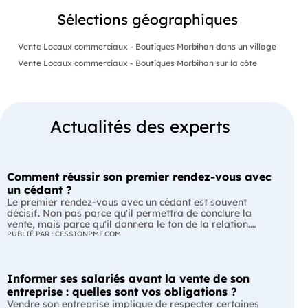
Sélections géographiques
Vente Locaux commerciaux - Boutiques Morbihan dans un village
Vente Locaux commerciaux - Boutiques Morbihan sur la côte
Actualités des experts
Comment réussir son premier rendez-vous avec
un cédant ?
Le premier rendez-vous avec un cédant est souvent
décisif. Non pas parce qu'il permettra de conclure la
vente, mais parce qu'il donnera le ton de la relation.
Avant de parler prix ou financement, il s'agit avant tout
PUBLIÉ PAR : CESSIONPME.COM
de vérifier si un dialogue de confiance peut s'installer
entre le dirigeant et son futur repreneur. L'essentiel Le
premier rendez-vous est une prise de contact, pas une
Informer ses salariés avant la vente de son
négociation. Le cédant évalue le repreneur autant que
celui-ci découvre l'entreprise. Une bonne préparation et
entreprise : quelles sont vos obligations ?
une écoute active sont souvent plus efficaces qu'une
Vendre son entreprise implique de respecter certaines