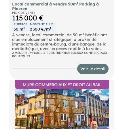
Local commercial à vendre 50m² Parking à
Ploeren
PRIX DE VENTE
115 000 €
SURFACE
MONTANT AU M²
50 m²
2 300 €/m²
A vendre, local commercial de 50 m² bénéficiant
d'un emplacement stratégique, à proximité
immédiate du centre-bourg, d'une banque, de la
médiathèque, avec un accès rapide à la voie
express. Ce local libre d'aménagement, offre de
A VENDRE IMMOBILIER D'ENTREPRISE LOCAUX COMMERCIAUX -
BOUTIQUES
nombreuses possibilités d'exploitation pour une
activitécommerciale, tertiaire, de services, un
cabinet professionnel. Sa belle vitrine renforce la
Voir le détail
visibilité, tandis que son parking privatif situé
juste devant le local facilite l'accueil de la
clientèle. Les atouts du bien :
- Local commercial de 50m².
- Belle vitrine offrant une visibilité optimale
- Parking devant le local
- Environnement commercial
- Proximité immédiate d'une banque, de la
médiathèque et d'un supermarché
- Centre bourg accessible à pied
- Accès rapide à la voie express Ce local constitue
une opportunité idéale pour installer votre
activité, alliant visibilité, accessibilité et confort de