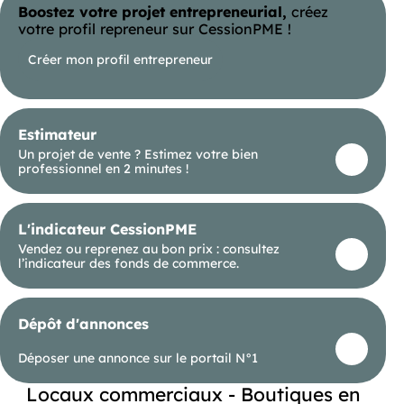
Boostez votre projet entrepreneurial,
créez
- MERDRIGNAC
- LOUDEAC
votre profil repreneur sur CessionPME !
- GUERLEDAN
- SAINT BRIEUC
Créer mon profil entrepreneur
- GUERANDE
- PONTCHATEAU
- agent commercial en immobilier (EI). Ville du
greffe : VANNES. RSAC N° 351 862 859
Estimateur
- . Mandat N° 5502. ! Les informations sur les
Un projet de vente ? Estimez votre bien
risques auxquels ce bien est exposé sont
professionnel en 2 minutes !
disponibles sur le site Géorisques :
L'indicateur CessionPME
Vendez ou reprenez au bon prix : consultez
l’indicateur des fonds de commerce.
Dépôt d'annonces
Déposer une annonce sur le portail N°1
Locaux commerciaux - Boutiques en