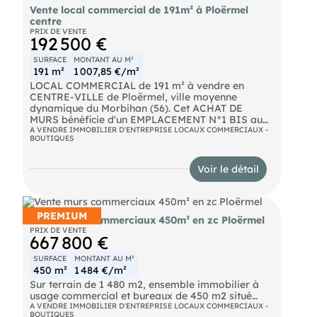
Vente local commercial de 191m² à Ploërmel
centre
PRIX DE VENTE
192 500 €
SURFACE
MONTANT AU M²
191 m²
1 007,85 €/m²
LOCAL COMMERCIAL de 191 m² à vendre en
CENTRE-VILLE de Ploërmel, ville moyenne
dynamique du Morbihan (56). Cet ACHAT DE
MURS bénéficie d'un EMPLACEMENT N°1 BIS au
cœur de l'activité commerçante, porté par un flux
A VENDRE IMMOBILIER D'ENTREPRISE LOCAUX COMMERCIAUX -
BOUTIQUES
routier soutenu à proximité de la nationale, le
marché local et des parkings voisins garantissant
une visibilité durable. MURS LIBRES à la vente,
Voir le détail
configuration fonctionnelle adaptée à de
nombreuses activités de commerce ou de
services, avec possibilité de reconfiguration
intérieure et accès facilité pour la clientèle et les
PREMIUM
Vente murs commerciaux 450m² en zc Ploërmel
livraisons. Ce bien s'adresse aussi bien à un
PRIX DE VENTE
INVESTISSEUR qu'à un exploitant souhaitant
667 800 €
devenir propriétaire de ses murs. Notre cabinet
d'affaires vous accompagne de la valorisation à
SURFACE
MONTANT AU M²
la conclusion de la transaction. PRIX
450 m²
1 484 €/m²
HONORAIRES INCLUS
Sur terrain de 1 480 m2, ensemble immobilier à
- ACCOMPAGNEMENT BANCAIRE INCLUS.
usage commercial et bureaux de 450 m2 situé
Contactez-nous pour organiser une visite.
dans zone commerciale ( à proximité du Super U) ,
A VENDRE IMMOBILIER D'ENTREPRISE LOCAUX COMMERCIAUX -
BOUTIQUES