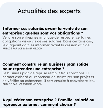
Actualités des experts
Informer ses salariés avant la vente de son
entreprise : quelles sont vos obligations ?
Vendre son entreprise implique de respecter certaines
obligations vis-à-vis de ses salariés. Dans certains cas,
le dirigeant doit les informer avant la cession afin de
leur permettre, s'ils le souhaitent, de présenter une offre
PUBLIÉ PAR : CESSIONPME.COM
de reprise. Quelles entreprises sont concernées ? Quels
délais faut-il respecter ? Comment transmettre cette
information ? Voici ce que prévoit la réglementation.
Comment construire un business plan solide
L'essentiel Les entreprises de moins de 250 salariés sont
soumises, dans certains cas, à une obligation
pour reprendre une entreprise ?
d'information préalable des salariés. Cette obligation
Le business plan de reprise remplit trois fonctions. Il
concerne la vente d'un fonds de commerce ou la cession
permet d'abord au repreneur de structurer son projet et
de la majorité des titres d'une société. Le délai
de vérifier sa cohérence. Il sert ensuite à convaincre les
d'information varie selon la taille de l'entreprise. Les
banques et les partenaires financiers de l'accompagner.
PUBLIÉ PAR : CESSIONPME.COM
salariés peuvent présenter une offre de reprise, mais ne
Enfin, il peut constituer un support de discussion avec le
peuvent pas empêcher la vente. Quelles entreprises sont
cédant en lui montrant que le projet de reprise est solide
concernées par l'obligation d'information des salariés ?
et réfléchi. L'essentiel Le business plan de reprise ne
L'obligation d'information concerne uniquement
À qui céder son entreprise ? Famille, salarié ou
consiste pas à reprendre les anciens comptes de
certaines entreprises et certaines opérations de cession.
l'entreprise. Il explique comment l'entreprise évoluera
repreneur externe : comment choisir ?
Vous êtes concerné si : votre entreprise emploie moins
après le changement de dirigeant. C'est un document