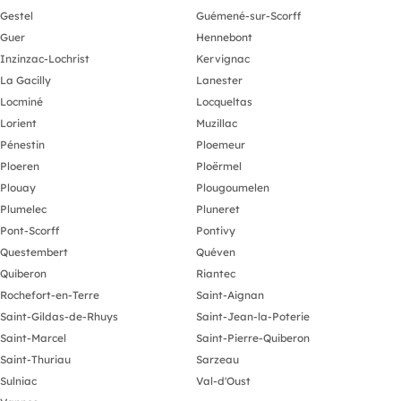
Gestel
Guémené-sur-Scorff
Guer
Hennebont
Inzinzac-Lochrist
Kervignac
La Gacilly
Lanester
Locminé
Locqueltas
Lorient
Muzillac
Pénestin
Ploemeur
Ploeren
Ploërmel
Plouay
Plougoumelen
Plumelec
Pluneret
Pont-Scorff
Pontivy
Questembert
Quéven
Quiberon
Riantec
Rochefort-en-Terre
Saint-Aignan
Saint-Gildas-de-Rhuys
Saint-Jean-la-Poterie
Saint-Marcel
Saint-Pierre-Quiberon
Saint-Thuriau
Sarzeau
Sulniac
Val-d'Oust