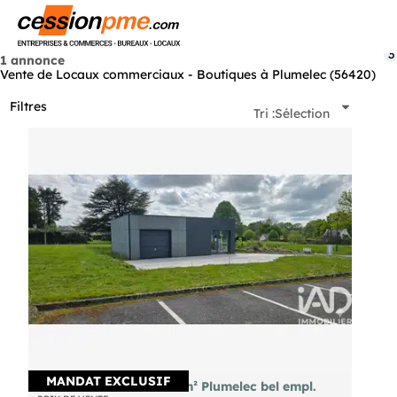
Menu
3
1 annonce
Vente de Locaux commerciaux - Boutiques à Plumelec (56420)
Filtres
Tri :
Sélection
MANDAT EXCLUSIF
AV local commercial 61m² Plumelec bel empl.