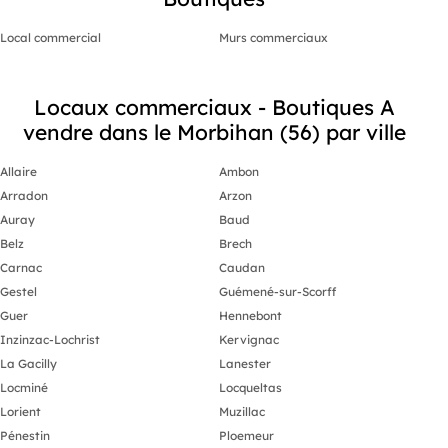
débroussaillement, sont disponibles sur le site
Géorisques : M mandataire indépendant en
Local commercial
Murs commerciaux
immobilier (sans détention de fonds), agent
commercial de la SAS immatriculé au RSAC de
VANNES sous le numéro 420566846, titulaire de la
carte de démarchage immobilier pour le compte
Locaux commerciaux - Boutiques A
de la société SAS.
vendre dans le Morbihan (56) par ville
Allaire
Ambon
Arradon
Arzon
Auray
Baud
Belz
Brech
Carnac
Caudan
Gestel
Guémené-sur-Scorff
Guer
Hennebont
Inzinzac-Lochrist
Kervignac
La Gacilly
Lanester
Locminé
Locqueltas
Lorient
Muzillac
Pénestin
Ploemeur