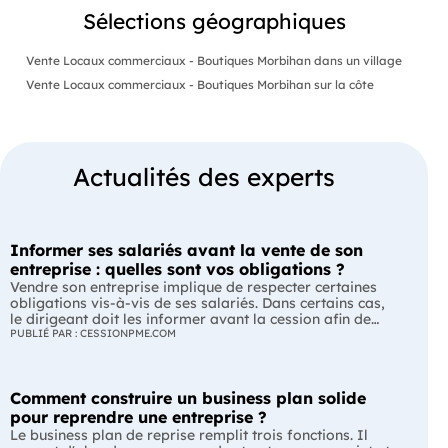
Sélections géographiques
Vente Locaux commerciaux - Boutiques Morbihan dans un village
Vente Locaux commerciaux - Boutiques Morbihan sur la côte
Actualités des experts
Informer ses salariés avant la vente de son
entreprise : quelles sont vos obligations ?
Vendre son entreprise implique de respecter certaines
obligations vis-à-vis de ses salariés. Dans certains cas,
le dirigeant doit les informer avant la cession afin de
leur permettre, s'ils le souhaitent, de présenter une offre
PUBLIÉ PAR : CESSIONPME.COM
de reprise. Quelles entreprises sont concernées ? Quels
délais faut-il respecter ? Comment transmettre cette
information ? Voici ce que prévoit la réglementation.
Comment construire un business plan solide
L'essentiel Les entreprises de moins de 250 salariés sont
soumises, dans certains cas, à une obligation
pour reprendre une entreprise ?
d'information préalable des salariés. Cette obligation
Le business plan de reprise remplit trois fonctions. Il
concerne la vente d'un fonds de commerce ou la cession