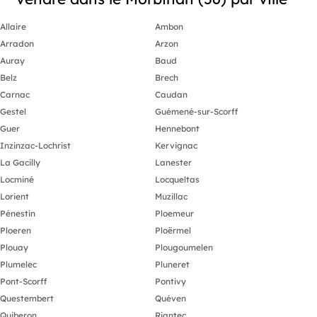
Allaire
Ambon
Arradon
Arzon
Auray
Baud
Belz
Brech
Carnac
Caudan
Gestel
Guémené-sur-Scorff
Guer
Hennebont
Inzinzac-Lochrist
Kervignac
La Gacilly
Lanester
Locminé
Locqueltas
Lorient
Muzillac
Pénestin
Ploemeur
Ploeren
Ploërmel
Plouay
Plougoumelen
Plumelec
Pluneret
Pont-Scorff
Pontivy
Questembert
Quéven
Quiberon
Riantec