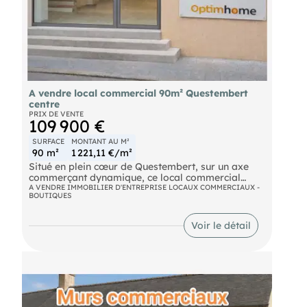
A vendre local commercial 90m² Questembert
centre
PRIX DE VENTE
109 900 €
SURFACE
MONTANT AU M²
90 m²
1 221,11 €/m²
Situé en plein cœur de Questembert, sur un axe
commerçant dynamique, ce local commercial
bénéficie d'une excellente visibilité grâce à sa
A VENDRE IMMOBILIER D'ENTREPRISE LOCAUX COMMERCIAUX -
BOUTIQUES
vitrine sur rue
Le bien développe environ 50 m² en rez-de-
Voir le détail
chaussée (surface commerciale), complétés par un
étage d'environ 40 m², comprenant une pièce et
des sanitaires.
Une configuration idéale permettant :
- un espace de vente confortable en rez-de-