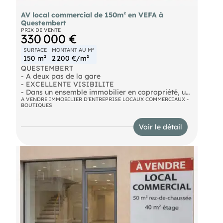
AV local commercial de 150m² en VEFA à
Questembert
PRIX DE VENTE
330 000 €
SURFACE
MONTANT AU M²
150 m²
2 200 €/m²
QUESTEMBERT
- A deux pas de la gare
- EXCELLENTE VISIBILITE
- Dans un ensemble immobilier en copropriété, un
local commercial en VEFA d'environ 150 m² en rez-
A VENDRE IMMOBILIER D'ENTREPRISE LOCAUX COMMERCIAUX -
BOUTIQUES
de-chaussée
- Accessibles PMR
- Livrés semis aménagés, cloisonnement en
Voir le détail
attente
- Possibilité d'acquérir ensus des plateaux de
bureaux de 100 à 197m²
- Aménagement selon la demande
- Libre de tout occupant
- Prix de vente : 330 000 € HT + TVA
Honoraires à la charge du vendeur. DPE en cours.
Les informations sur les risques auxquels ce bien
est exposé sont disponibles sur le site Géorisques :
https://www.georisques.gouv.fr.