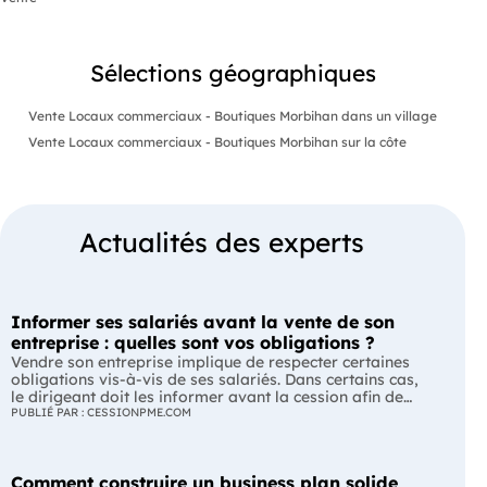
Sélections géographiques
Vente Locaux commerciaux - Boutiques Morbihan dans un village
Vente Locaux commerciaux - Boutiques Morbihan sur la côte
Actualités des experts
Informer ses salariés avant la vente de son
entreprise : quelles sont vos obligations ?
Vendre son entreprise implique de respecter certaines
obligations vis-à-vis de ses salariés. Dans certains cas,
le dirigeant doit les informer avant la cession afin de
leur permettre, s'ils le souhaitent, de présenter une offre
PUBLIÉ PAR : CESSIONPME.COM
de reprise. Quelles entreprises sont concernées ? Quels
délais faut-il respecter ? Comment transmettre cette
information ? Voici ce que prévoit la réglementation.
Comment construire un business plan solide
L'essentiel Les entreprises de moins de 250 salariés sont