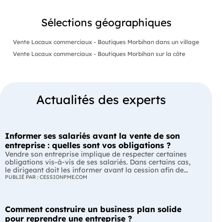
Sélections géographiques
Vente Locaux commerciaux - Boutiques Morbihan dans un village
Vente Locaux commerciaux - Boutiques Morbihan sur la côte
Actualités des experts
Informer ses salariés avant la vente de son
entreprise : quelles sont vos obligations ?
Vendre son entreprise implique de respecter certaines
obligations vis-à-vis de ses salariés. Dans certains cas,
le dirigeant doit les informer avant la cession afin de
leur permettre, s'ils le souhaitent, de présenter une offre
PUBLIÉ PAR : CESSIONPME.COM
de reprise. Quelles entreprises sont concernées ? Quels
délais faut-il respecter ? Comment transmettre cette
information ? Voici ce que prévoit la réglementation.
Comment construire un business plan solide
L'essentiel Les entreprises de moins de 250 salariés sont
soumises, dans certains cas, à une obligation
pour reprendre une entreprise ?