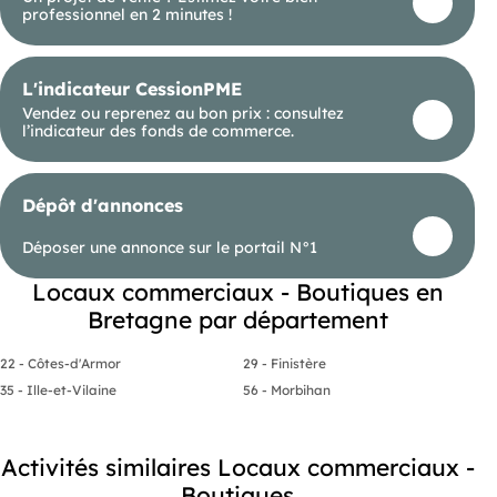
professionnel en 2 minutes !
visite, contactez-nous dès maintenant. Honoraires
d'agence à la charge de l'acquéreur. Prix
honoraires inclus : 634999 euros. Prix hors
honoraires : 610000 euros. Honoraires TTC à la
L'indicateur CessionPME
charge de l'acquéreur (4,10% du prix du bien hors
honoraires) : 24999 euros. Bien non soumis au
Vendez ou reprenez au bon prix : consultez
DPE. Les informations sur les risques auxquels ce
l’indicateur des fonds de commerce.
bien est exposé, y compris l'obligation légale de
débroussaillement, sont disponibles sur le site
Géorisques : M mandataire indépendant en
immobilier (sans détention de fonds), agent
Dépôt d'annonces
commercial de la SAS immatriculé au RSAC de
QUIMPER sous le numéro 408604668, titulaire de
Déposer une annonce sur le portail N°1
la carte de démarchage immobilier pour le
compte de la société SAS.
Locaux commerciaux - Boutiques en
Bretagne par département
22 - Côtes-d'Armor
29 - Finistère
35 - Ille-et-Vilaine
56 - Morbihan
Activités similaires Locaux commerciaux -
Boutiques