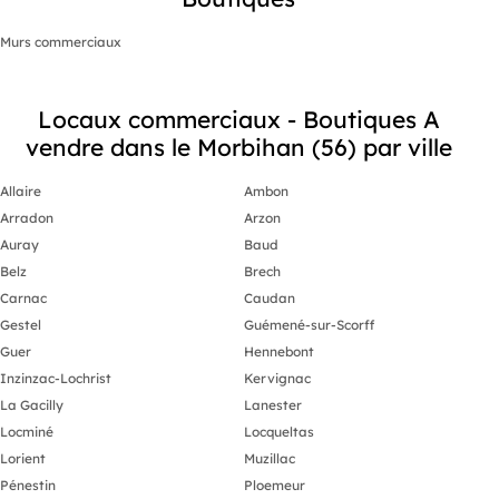
Murs commerciaux
Locaux commerciaux - Boutiques A
vendre dans le Morbihan (56) par ville
Allaire
Ambon
Arradon
Arzon
Auray
Baud
Belz
Brech
Carnac
Caudan
Gestel
Guémené-sur-Scorff
Guer
Hennebont
Inzinzac-Lochrist
Kervignac
La Gacilly
Lanester
Locminé
Locqueltas
Lorient
Muzillac
Pénestin
Ploemeur