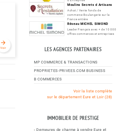
d'Entreprise
Moulins Secrets d Artisans
Achat / Vente fonds de
commerce Boulangerie sur la
France entière
Réseau MICHEL SIMOND
Leader Français avec + de 10 000
offres commerces et entreprises
arrow_forward
Voir
LES AGENCES PARTENAIRES
MP COMMERCE & TRANSACTIONS
PROPRIETES-PRIVEES.COM BUSINESS
B COMMERCES
Voir la liste complète
sur le département Eure et Loir (28)
IMMOBILIER DE PRESTIGE
-
Demeures de charme à vendre Eure et