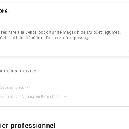
00k€
 rare à la vente, opportunité magasin de fruits et légumes,
Cette affaire bénéficie d'un axe à fort passage ...
nnonces trouvées
expand_more
ités similaires
expand_more
ommerces / Négoce en Eure et Loir
ier professionnel