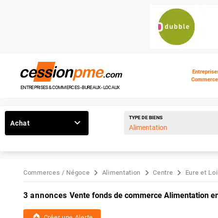
Entreprise
Commerce
ENTREPRISES & COMMERCES - BUREAUX - LOCAUX
TYPE DE BIENS
Achat
Commerces / Négoce
Alimentation
Centre
Eure et Loi
3 annonces
Vente fonds de commerce Alimentation en 
add_alert
Créer une Alerte