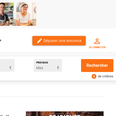
edit
Déposer une annonce
s
SE CONNECTER
PRIX MAX
Rechercher
€
€
add_circle
de critères
ion