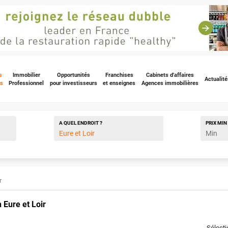
s
Immobilier
Opportunités
Franchises
Cabinets d'affaires
Actualité
s
Professionnel
pour investisseurs
et enseignes
Agences immobilières
A QUEL ENDROIT ?
PRIX
MIN
r
Eure et Loir
Sélect