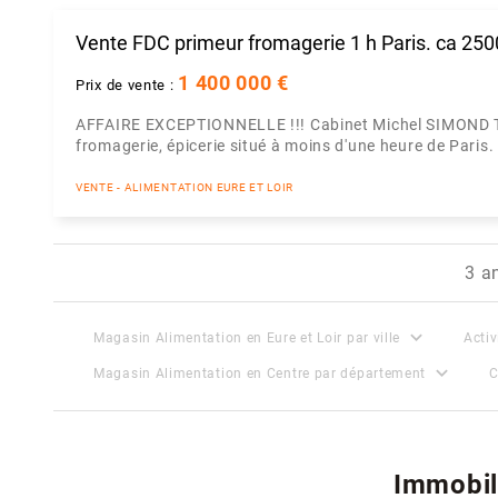
Vente FDC primeur fromagerie 1 h Paris. ca 25
1 400 000 €
Prix de vente :
AFFAIRE EXCEPTIONNELLE !!! Cabinet Michel SIMOND Très
fromagerie, épicerie situé à moins d'une heure de Paris. 
VENTE - ALIMENTATION EURE ET LOIR
3 a
expand_more
Magasin Alimentation en Eure et Loir par ville
Activ
expand_more
Magasin Alimentation en Centre par département
C
Immobil