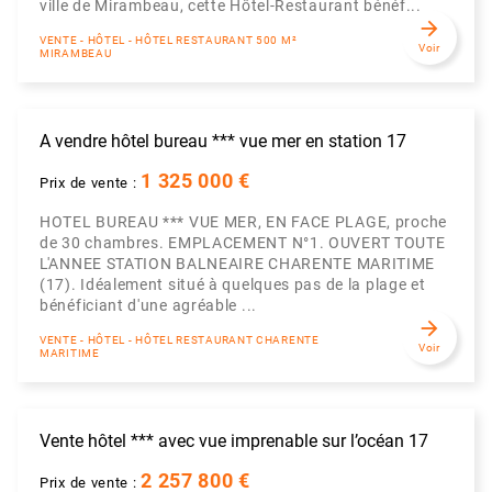
ville de Mirambeau, cette Hôtel-Restaurant bénéf...
arrow_forward
VENTE - HÔTEL - HÔTEL RESTAURANT 500 M²
Voir
MIRAMBEAU
A vendre hôtel bureau *** vue mer en station 17
1 325 000 €
Prix de vente :
HOTEL BUREAU *** VUE MER, EN FACE PLAGE, proche
de 30 chambres. EMPLACEMENT N°1. OUVERT TOUTE
L'ANNEE STATION BALNEAIRE CHARENTE MARITIME
(17). Idéalement situé à quelques pas de la plage et
bénéficiant d'une agréable ...
arrow_forward
VENTE - HÔTEL - HÔTEL RESTAURANT CHARENTE
Voir
MARITIME
Vente hôtel *** avec vue imprenable sur l’océan 17
2 257 800 €
Prix de vente :