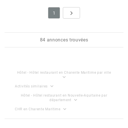
navigate_next
1
Next
84 annonces trouvées
Hôtel - Hôtel restaurant en Charente Maritime par ville
expand_more
expand_more
Activités similaires
Hôtel - Hôtel restaurant en Nouvelle-Aquitaine par
expand_more
département
expand_more
CHR en Charente Maritime