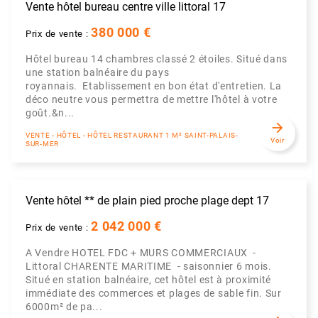
Vente hôtel bureau centre ville littoral 17
380 000 €
Prix de vente :
Hôtel bureau 14 chambres classé 2 étoiles. Situé dans
une station balnéaire du pays
royannais. Etablissement en bon état d'entretien. La
déco neutre vous permettra de mettre l'hôtel à votre
goût.&n...
arrow_forward
VENTE - HÔTEL - HÔTEL RESTAURANT 1 M² SAINT-PALAIS-
Voir
SUR-MER
Vente hôtel ** de plain pied proche plage dept 17
2 042 000 €
Prix de vente :
A Vendre HOTEL FDC + MURS COMMERCIAUX -
Littoral CHARENTE MARITIME - saisonnier 6 mois.
Situé en station balnéaire, cet hôtel est à proximité
immédiate des commerces et plages de sable fin. Sur
6000m² de pa...