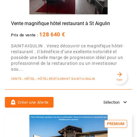
Vente magnifique hôtel restaurant à St Aigulin
128 640 €
Prix de vente :
SAINT-AIGULIN . Venez découvrir ce magnifique hôtel-
restaurant . Il bénéficie d’une exellente notoriété et
possède une belle marge de progression idéal pour un
professionnel de la restauration ou un investisseur
sou...
arrow_forward
VENTE - HÔTEL - HÔTEL RESTAURANT SAINT-AIGULIN
Voir
add_alert
Créer une Alerte
Sélection
PREMIUM