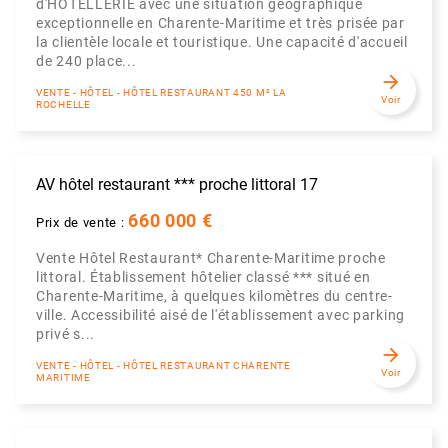
d'HÔTELLERIE avec une situation géographique
exceptionnelle en Charente-Maritime et très prisée par
la clientèle locale et touristique. Une capacité d'accueil
de 240 place...
arrow_forward
VENTE - HÔTEL - HÔTEL RESTAURANT 450 M² LA
Voir
ROCHELLE
AV hôtel restaurant *** proche littoral 17
660 000 €
Prix de vente :
Vente Hôtel Restaurant* Charente-Maritime proche
littoral. Établissement hôtelier classé *** situé en
Charente-Maritime, à quelques kilomètres du centre-
ville. Accessibilité aisé de l'établissement avec parking
privé s...
arrow_forward
VENTE - HÔTEL - HÔTEL RESTAURANT CHARENTE
Voir
MARITIME