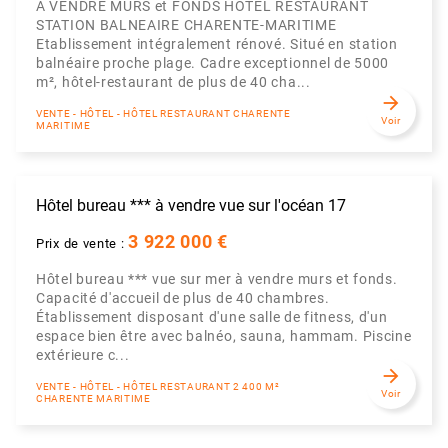
A VENDRE MURS et FONDS HÔTEL RESTAURANT
STATION BALNEAIRE CHARENTE-MARITIME
Etablissement intégralement rénové. Situé en station
balnéaire proche plage. Cadre exceptionnel de 5000
m², hôtel-restaurant de plus de 40 cha...
arrow_forward
VENTE - HÔTEL - HÔTEL RESTAURANT CHARENTE
Voir
MARITIME
Hôtel bureau *** à vendre vue sur l'océan 17
3 922 000 €
Prix de vente :
Hôtel bureau *** vue sur mer à vendre murs et fonds.
Capacité d'accueil de plus de 40 chambres.
Établissement disposant d'une salle de fitness, d'un
espace bien être avec balnéo, sauna, hammam. Piscine
extérieure c...
arrow_forward
VENTE - HÔTEL - HÔTEL RESTAURANT 2 400 M²
Voir
CHARENTE MARITIME