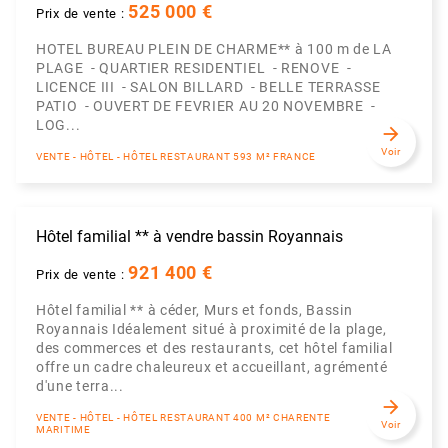
525 000 €
Prix de vente :
HOTEL BUREAU PLEIN DE CHARME** à 100 m de LA
PLAGE - QUARTIER RESIDENTIEL - RENOVE -
LICENCE III - SALON BILLARD - BELLE TERRASSE
PATIO - OUVERT DE FEVRIER AU 20 NOVEMBRE -
LOG...
arrow_forward
Voir
VENTE - HÔTEL - HÔTEL RESTAURANT 593 M² FRANCE
Hôtel familial ** à vendre bassin Royannais
921 400 €
Prix de vente :
Hôtel familial ** à céder, Murs et fonds, Bassin
Royannais Idéalement situé à proximité de la plage,
des commerces et des restaurants, cet hôtel familial
offre un cadre chaleureux et accueillant, agrémenté
d'une terra...
arrow_forward
VENTE - HÔTEL - HÔTEL RESTAURANT 400 M² CHARENTE
Voir
MARITIME