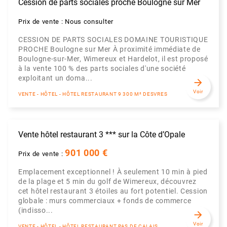
Cession de parts sociales proche Boulogne sur Mer
Prix de vente : Nous consulter
CESSION DE PARTS SOCIALES DOMAINE TOURISTIQUE
PROCHE Boulogne sur Mer À proximité immédiate de
Boulogne-sur-Mer, Wimereux et Hardelot, il est proposé
à la vente 100 % des parts sociales d'une société
exploitant un doma...
arrow_forward
Voir
VENTE - HÔTEL - HÔTEL RESTAURANT 9 300 M² DESVRES
Vente hôtel restaurant 3 *** sur la Côte d’Opale
901 000 €
Prix de vente :
Emplacement exceptionnel ! À seulement 10 min à pied
de la plage et 5 min du golf de Wimereux, découvrez
cet hôtel restaurant 3 étoiles au fort potentiel. Cession
globale : murs commerciaux + fonds de commerce
(indisso...
arrow_forward
Voir
VENTE - HÔTEL - HÔTEL RESTAURANT PAS DE CALAIS