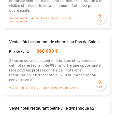
établissement est situé dans l'Audomarois, sur un axe
visible et fréquenté de la commune. Cet hôtel pension
ouvre égale...
arrow_forward
VENTE - HÔTEL - HÔTEL RESTAURANT 1 185 M²
Voir
AUDOMAROIS
Vente hôtel restaurant de charme au Pas de Calais
1 060 000 €
Prix de vente :
Situé au cœur d’un cadre historique et dynamique,
cet hôtel-restaurant de 980 m² offre une opportunité
rare pour les professionnels de l’hôtellerie-
restauration. Surface totale : 980 m² Capacité : 60
couverts en s...
arrow_forward
Voir
VENTE - HÔTEL - HÔTEL RESTAURANT PAS DE CALAIS
Vente hôtel restaurant petite ville dynamique 62