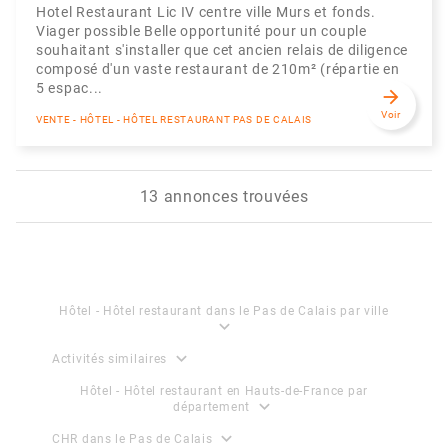
Hotel Restaurant Lic IV centre ville Murs et fonds.
Viager possible Belle opportunité pour un couple
souhaitant s'installer que cet ancien relais de diligence
composé d'un vaste restaurant de 210m² (répartie en
5 espac...
arrow_forward
Voir
VENTE - HÔTEL - HÔTEL RESTAURANT PAS DE CALAIS
13 annonces trouvées
Hôtel - Hôtel restaurant dans le Pas de Calais par ville
expand_more
expand_more
Activités similaires
Hôtel - Hôtel restaurant en Hauts-de-France par
expand_more
département
expand_more
CHR dans le Pas de Calais