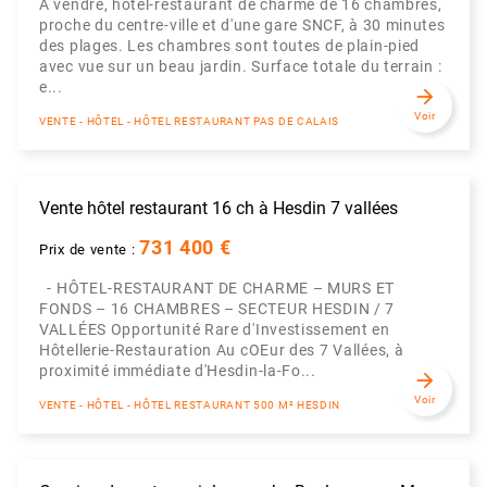
À vendre, hôtel-restaurant de charme de 16 chambres,
proche du centre-ville et d'une gare SNCF, à 30 minutes
des plages. Les chambres sont toutes de plain-pied
avec vue sur un beau jardin. Surface totale du terrain :
e...
arrow_forward
Voir
VENTE - HÔTEL - HÔTEL RESTAURANT PAS DE CALAIS
Vente hôtel restaurant 16 ch à Hesdin 7 vallées
731 400 €
Prix de vente :
- HÔTEL-RESTAURANT DE CHARME – MURS ET
FONDS – 16 CHAMBRES – SECTEUR HESDIN / 7
VALLÉES Opportunité Rare d'Investissement en
Hôtellerie-Restauration Au cOEur des 7 Vallées, à
proximité immédiate d'Hesdin-la-Fo...
arrow_forward
Voir
VENTE - HÔTEL - HÔTEL RESTAURANT 500 M² HESDIN