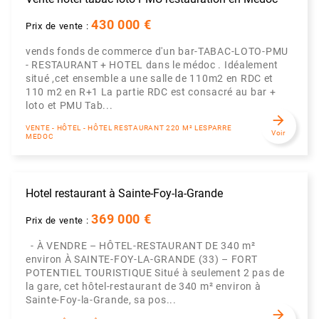
430 000 €
Prix de vente :
vends fonds de commerce d'un bar-TABAC-LOTO-PMU
- RESTAURANT + HOTEL dans le médoc . Idéalement
situé ,cet ensemble a une salle de 110m2 en RDC et
110 m2 en R+1 La partie RDC est consacré au bar +
loto et PMU Tab...
arrow_forward
VENTE - HÔTEL - HÔTEL RESTAURANT 220 M² LESPARRE
Voir
MEDOC
Hotel restaurant à Sainte-Foy-la-Grande
369 000 €
Prix de vente :
- À VENDRE – HÔTEL-RESTAURANT DE 340 m²
environ À SAINTE-FOY-LA-GRANDE (33) – FORT
POTENTIEL TOURISTIQUE Situé à seulement 2 pas de
la gare, cet hôtel-restaurant de 340 m² environ à
Sainte-Foy-la-Grande, sa pos...
arrow_forward