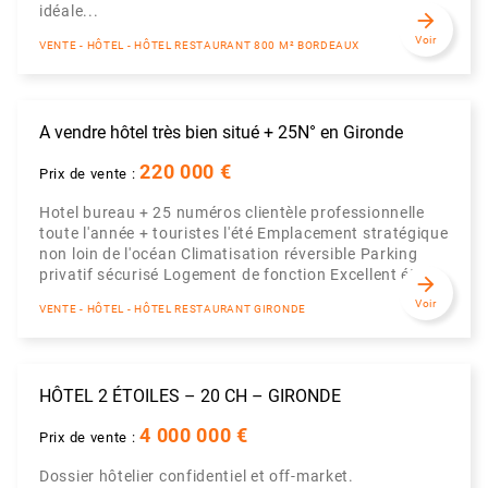
idéale...
arrow_forward
Voir
VENTE - HÔTEL - HÔTEL RESTAURANT 800 M² BORDEAUX
A vendre hôtel très bien situé + 25N° en Gironde
220 000 €
Prix de vente :
Hotel bureau + 25 numéros clientèle professionnelle
toute l'année + touristes l'été Emplacement stratégique
non loin de l'océan Climatisation réversible Parking
privatif sécurisé Logement de fonction Excellent éta...
arrow_forward
Voir
VENTE - HÔTEL - HÔTEL RESTAURANT GIRONDE
HÔTEL 2 ÉTOILES – 20 CH – GIRONDE
4 000 000 €
Prix de vente :
Dossier hôtelier confidentiel et off-market.