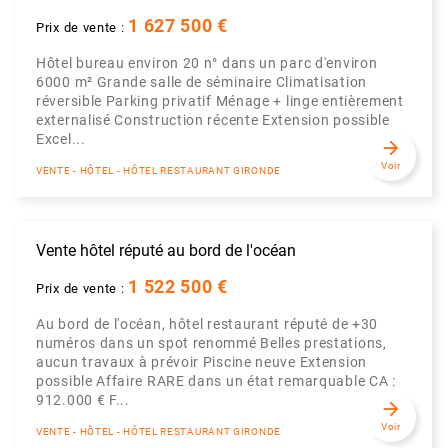
1 627 500 €
Prix de vente :
Hôtel bureau environ 20 n° dans un parc d'environ
6000 m² Grande salle de séminaire Climatisation
réversible Parking privatif Ménage + linge entièrement
externalisé Construction récente Extension possible
Excel...
arrow_forward
Voir
VENTE - HÔTEL - HÔTEL RESTAURANT GIRONDE
Vente hôtel réputé au bord de l'océan
1 522 500 €
Prix de vente :
Au bord de l'océan, hôtel restaurant réputé de +30
numéros dans un spot renommé Belles prestations,
aucun travaux à prévoir Piscine neuve Extension
possible Affaire RARE dans un état remarquable CA :
912.000 € F...
arrow_forward
Voir
VENTE - HÔTEL - HÔTEL RESTAURANT GIRONDE