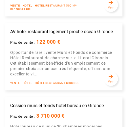
arrow_forward
VENTE - HÔTEL - HÔTEL RESTAURANT 500 M²
Voir
BLANQUEFORT
AV hôtel restaurant logement proche océan Gironde
122 000 €
Prix de vente :
Opportunité rare : vente Murs et Fonds de commerce
Hôtel-Restaurant de charme sur le littoral Girondin.
Cet établissement bénéficie d’un emplacement de
premier choix sur un axe très fréquenté, offrant une
excellente vi...
arrow_forward
Voir
VENTE - HÔTEL - HÔTEL RESTAURANT GIRONDE
Cession murs et fonds hôtel bureau en Gironde
3 710 000 €
Prix de vente :
Hôtel bureau de plus de 30 chambres modernes,