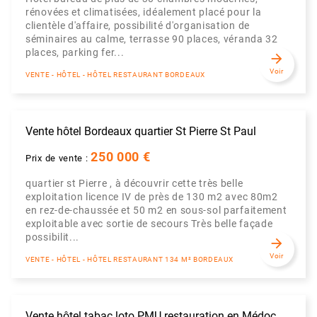
rénovées et climatisées, idéalement placé pour la
clientèle d'affaire, possibilité d'organisation de
séminaires au calme, terrasse 90 places, véranda 32
places, parking fer...
arrow_forward
Voir
VENTE - HÔTEL - HÔTEL RESTAURANT BORDEAUX
Vente hôtel Bordeaux quartier St Pierre St Paul
250 000 €
Prix de vente :
quartier st Pierre , à découvrir cette très belle
exploitation licence IV de près de 130 m2 avec 80m2
en rez-de-chaussée et 50 m2 en sous-sol parfaitement
exploitable avec sortie de secours Très belle façade
possibilit...
arrow_forward
Voir
VENTE - HÔTEL - HÔTEL RESTAURANT 134 M² BORDEAUX
Vente hôtel tabac loto PMU restauration en Médoc