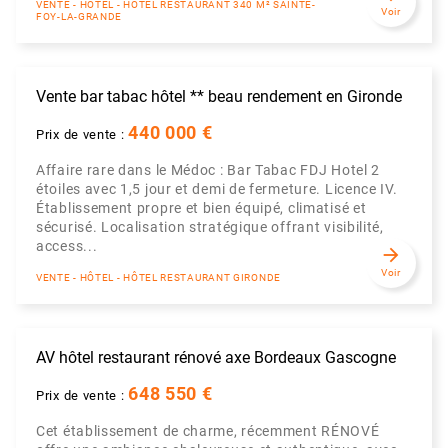
VENTE - HÔTEL - HÔTEL RESTAURANT 340 M² SAINTE-
Voir
FOY-LA-GRANDE
Vente bar tabac hôtel ** beau rendement en Gironde
440 000 €
Prix de vente :
Affaire rare dans le Médoc : Bar Tabac FDJ Hotel 2
étoiles avec 1,5 jour et demi de fermeture. Licence IV.
Établissement propre et bien équipé, climatisé et
sécurisé. Localisation stratégique offrant visibilité,
access...
arrow_forward
Voir
VENTE - HÔTEL - HÔTEL RESTAURANT GIRONDE
AV hôtel restaurant rénové axe Bordeaux Gascogne
648 550 €
Prix de vente :
Cet établissement de charme, récemment RÉNOVÉ