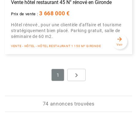
Vente hôtel restaurant 45 N° rénové en Gironde
3 668 000 €
Prix de vente :
Hôtel rénové , pour une clientèle d'affaire et tourisme
stratégiquement bien placé. Parking gratuit, salle de
séminaire de 60 m2.
arrow_forward
Voir
VENTE - HÔTEL - HÔTEL RESTAURANT 1 150 M² GIRONDE
navigate_next
1
Next
74 annonces trouvées