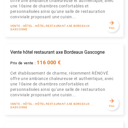
offre une ambiance chaleureuse et authentique, avec
une 10aine de chambres confortables et
personnalisées ainsi qu'une salle de restauration
conviviale proposant une cuisin...
arrow_forward
VENTE - HÔTEL - HÔTEL RESTAURANT AXE BORDEAUX
Voir
GASCOGNE
Vente hôtel restaurant axe Bordeaux Gascogne
116 000 €
Prix de vente :
Cet établissement de charme, récemment RÉNOVÉ
offre une ambiance chaleureuse et authentique, avec
une 10aine de chambres confortables et
personnalisées ainsi qu'une salle de restauration
conviviale proposant une cuisin...
arrow_forward
VENTE - HÔTEL - HÔTEL RESTAURANT AXE BORDEAUX
Voir
GASCOGNE