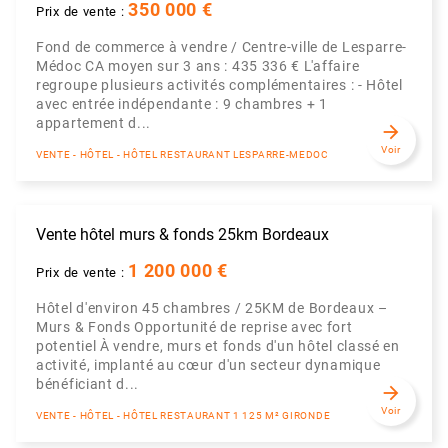
350 000 €
Prix de vente :
Fond de commerce à vendre / Centre-ville de Lesparre-
Médoc CA moyen sur 3 ans : 435 336 € L'affaire
regroupe plusieurs activités complémentaires : - Hôtel
avec entrée indépendante : 9 chambres + 1
appartement d...
arrow_forward
Voir
VENTE - HÔTEL - HÔTEL RESTAURANT LESPARRE-MEDOC
Vente hôtel murs & fonds 25km Bordeaux
1 200 000 €
Prix de vente :
Hôtel d'environ 45 chambres / 25KM de Bordeaux –
Murs & Fonds Opportunité de reprise avec fort
potentiel À vendre, murs et fonds d'un hôtel classé en
activité, implanté au cœur d'un secteur dynamique
bénéficiant d...
arrow_forward
Voir
VENTE - HÔTEL - HÔTEL RESTAURANT 1 125 M² GIRONDE