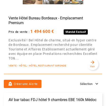
Vente Hôtel Bureau Bordeaux - Emplacement
Premium
1 494 600 €
Prix de vente :
Mandat Exclusif
Exclusivité ! Bel Hôtel de charme, situé en hyper centre
de Bordeaux. Emplacement recherché pour clientèle
Tourisme et Affaires Etablissement actuellement géré
avec équipe en place Prestations recherchées Excellent
TO&...
arrow_forward
VENTE - HÔTEL - HÔTEL RESTAURANT GIRONDE
Voir
add_alert
Créer une Alerte
Sélection
AV bar tabac FDJ hôtel 9 chambres EBE 160k Médoc