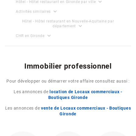
expand_more
Hôtel - Hôtel restaurant en Gironde par ville
expand_more
Activités similaires
Hôtel - Hôtel restaurant en Nouvelle-Aquitaine par
expand_more
département
expand_more
CHR en Gironde
Immobilier professionnel
Pour développer ou démarrer votre affaire consultez aussi :
Les annonces de
location de Locaux commerciaux -
Boutiques Gironde
Les annonces de
vente de Locaux commerciaux - Boutiques
Gironde