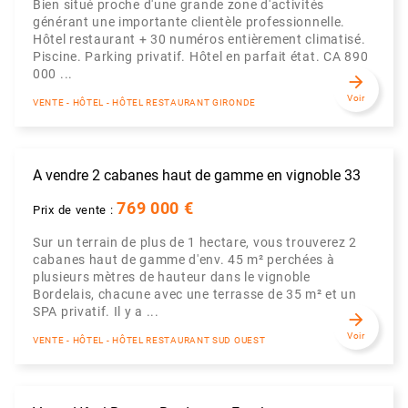
Bien situé proche d'une grande zone d'activités
générant une importante clientèle professionnelle.
Hôtel restaurant + 30 numéros entièrement climatisé.
Piscine. Parking privatif. Hôtel en parfait état. CA 890
000 ...
arrow_forward
Voir
VENTE - HÔTEL - HÔTEL RESTAURANT GIRONDE
A vendre 2 cabanes haut de gamme en vignoble 33
769 000 €
Prix de vente :
Sur un terrain de plus de 1 hectare, vous trouverez 2
cabanes haut de gamme d'env. 45 m² perchées à
plusieurs mètres de hauteur dans le vignoble
Bordelais, chacune avec une terrasse de 35 m² et un
SPA privatif. Il y a ...
arrow_forward
Voir
VENTE - HÔTEL - HÔTEL RESTAURANT SUD OUEST