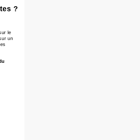
tes ?
sur le
sur un
res
 du