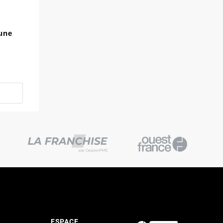
’une
ESPACE