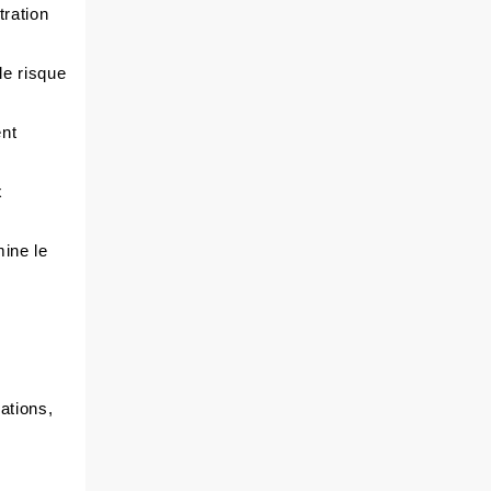
tration
le risque
ent
x
mine le
ations,