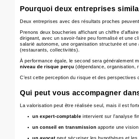
Pourquoi deux entreprises simila
Deux entreprises avec des résultats proches peuvent
Prenons deux boucheries affichant un chiffre d’affair
dirigeant, avec un savoir-faire peu formalisé et une c
salarié
autonome, une organisation structurée et une a
(restaurants, collectivités).
À performance égale, le second sera généralement m
niveau de risque perçu
(dépendance, organisation, r
C’est cette perception du risque et des perspectives qu
Qui peut vous accompagner dans 
La valorisation peut être réalisée seul, mais il est 
un
expert-comptable
intervient sur l’analyse f
un
conseil en transmission
apporte
une visio
un
avocat
peut sécuriser les hypothèses et les 