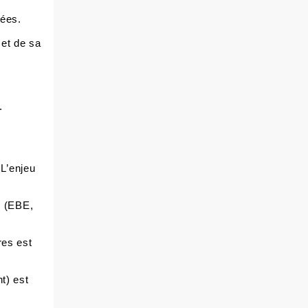
sées.
 et de sa
.
 L’enjeu
h (EBE,
res est
t) est