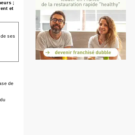
neurs ;
ent et
t de ses
ase de
 du