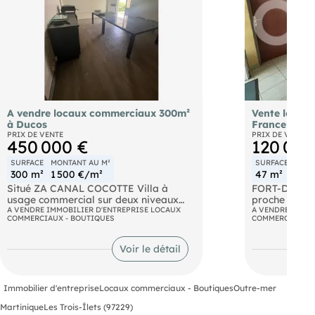
A vendre locaux commerciaux 300m²
Vente local 
à Ducos
France
PRIX DE VENTE
PRIX DE VENTE
450 000 €
120 000
SURFACE
MONTANT AU M²
SURFACE
MONT
300 m²
1 500 €/m²
47 m²
2 55
Situé ZA CANAL COCOTTE Villa à
FORT-DE-FRA
usage commercial sur deux niveaux
proche des g
(RDJ + RDC) comprenant trois
A VENDRE IMMOBILIER D'ENTREPRISE LOCAUX
résidence ent
A VENDRE IMMOB
COMMERCIAUX - BOUTIQUES
COMMERCIAUX -
plateaux agencés dont un de 150m2
professionne
est loué.
profession m
chaussée. A v
Voir le détail
Immobilier d'entreprise
Locaux commerciaux - Boutiques
Outre-mer
Martinique
Les Trois-Îlets (97229)