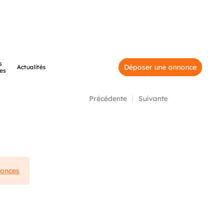
s
Déposer une annonce
Actualités
es
Précédente
Suivante
nonces