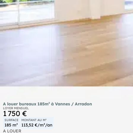
A louer bureaux 185m² à Vannes / Arradon
LOYER MENSUEL
1 750 €
SURFACE
MONTANT AU M²
185 m²
113,52 €/m²/an
A LOUER