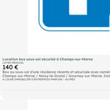
Location box sous-sol sécurisé à Champs-sur-Marne
LOYER MENSUEL
140 €
Box au sous-sol d'une résidence récente et sécurisée avec camé
- Numéro RSAC : 850274606
A LOUER IMMOBILIER D'ENTREPRISE PARKING - AUTRES
- MEAUX.