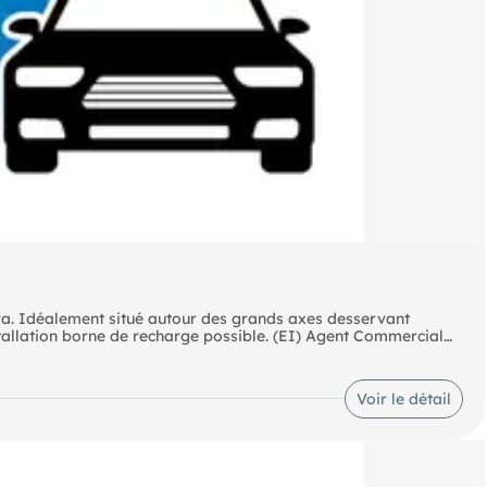
ra. Idéalement situé autour des grands axes desservant
Champs-sur-Marne / Noisy-le-Grand / Gournay-sur-Marne. Installation borne de recharge possible. (EI) Agent Commercial
Voir le détail