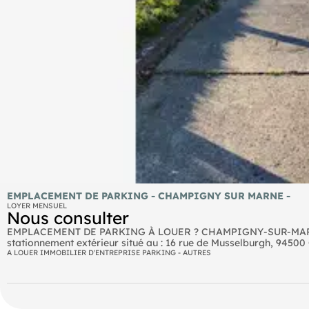
EMPLACEMENT DE PARKING - CHAMPIGNY SUR MARNE -
LOYER MENSUEL
Nous consulter
EMPLACEMENT DE PARKING À LOUER ? CHAMPIGNY-SUR-MARNE 
stationnement extérieur situé au : 16 rue de Musselburgh, 9450
garantie : 53 € Honoraires d'agence : 150 € Disponible immédia
A LOUER IMMOBILIER D'ENTREPRISE PARKING - AUTRES