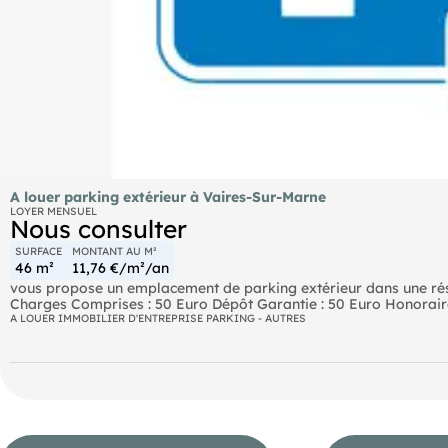
A louer parking extérieur à Vaires-Sur-Marne
LOYER MENSUEL
Nous consulter
SURFACE
MONTANT AU M²
46 m²
11,76 €/m²/an
vous propose un emplacement de parking extérieur dans une rés
- Numéro RSAC : 850274606
A LOUER IMMOBILIER D'ENTREPRISE PARKING - AUTRES
- MEAUX.