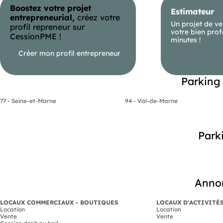
Boostez votre projet
Estimateur
entrepreneurial,
créez votre
Un projet de ve
profil repreneur sur
votre bien prof
CessionPME !
minutes !
Créer mon profil entrepreneur
Parking 
77 - Seine-et-Marne
94 - Val-de-Marne
Parki
Annon
LOCAUX COMMERCIAUX - BOUTIQUES
LOCAUX D'ACTIVITÉ
Location
Location
Vente
Vente