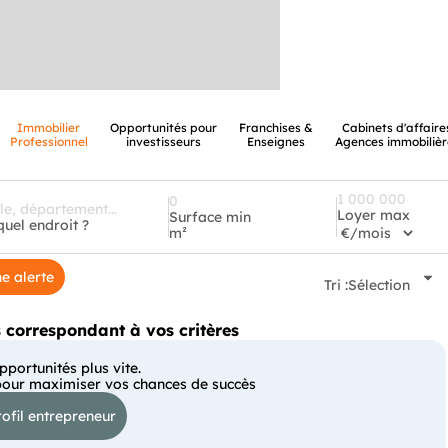
Immobilier
Opportunités pour
Franchises &
Cabinets d'affaire
Professionnel
investisseurs
Enseignes
Agences immobilièr
Loyer max
Surface min
quel endroit ?
m²
e alerte
Tri :
Sélection
correspondant à vos critères
portunités plus vite.
pour maximiser vos chances de succès
ofil entrepreneur