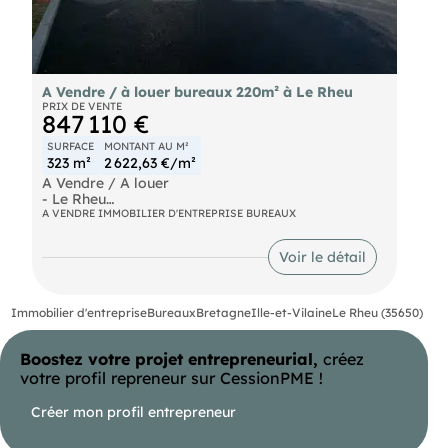
A Vendre / à louer bureaux 220m² à Le Rheu
PRIX DE VENTE
847 110 €
SURFACE
MONTANT AU M²
323 m²
2 622,63 €/m²
A Vendre / A louer
- Le Rheu
- Au sein d'un immeuble entièrement restructuré à
A VENDRE IMMOBILIER D'ENTREPRISE BUREAUX
neuf, surface disponible de 323 m² livrée
aménagée non cloisonnée climatisée. Terrasse
Voir le détail
privative arborée de 40 m². 8 stationnements
aériens (3500 € HT / Stats)
Prix Net Vendeur : 2500 € HT / M²
Livraison 4-ème trimestre 2025
Immobilier d'entreprise
Bureaux
Bretagne
Ille-et-Vilaine
Le Rheu (35650)
Boostez votre projet entrepreneurial,
créez
votre profil repreneur sur CessionPME !
Créer mon profil entrepreneur