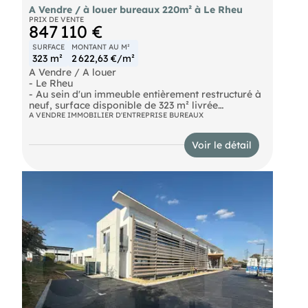
A Vendre / à louer bureaux 220m² à Le Rheu
PRIX DE VENTE
847 110 €
SURFACE
MONTANT AU M²
323 m²
2 622,63 €/m²
A Vendre / A louer
- Le Rheu
- Au sein d'un immeuble entièrement restructuré à
neuf, surface disponible de 323 m² livrée
aménagée non cloisonnée climatisée. Terrasse
A VENDRE IMMOBILIER D'ENTREPRISE BUREAUX
privative arborée de 40 m². 8 stationnements
aériens (3500 € HT / Stats)
Voir le détail
Prix Net Vendeur : 2500 € HT / M²
Livraison 4-ème trimestre 2025