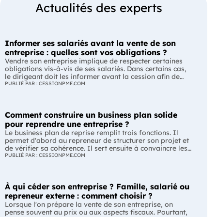
Actualités des experts
Informer ses salariés avant la vente de son
entreprise : quelles sont vos obligations ?
Vendre son entreprise implique de respecter certaines
obligations vis-à-vis de ses salariés. Dans certains cas,
le dirigeant doit les informer avant la cession afin de
leur permettre, s'ils le souhaitent, de présenter une offre
PUBLIÉ PAR : CESSIONPME.COM
de reprise. Quelles entreprises sont concernées ? Quels
délais faut-il respecter ? Comment transmettre cette
information ? Voici ce que prévoit la réglementation.
Comment construire un business plan solide
L'essentiel Les entreprises de moins de 250 salariés sont
soumises, dans certains cas, à une obligation
pour reprendre une entreprise ?
d'information préalable des salariés. Cette obligation
Le business plan de reprise remplit trois fonctions. Il
concerne la vente d'un fonds de commerce ou la cession
permet d'abord au repreneur de structurer son projet et
de la majorité des titres d'une société. Le délai
de vérifier sa cohérence. Il sert ensuite à convaincre les
d'information varie selon la taille de l'entreprise. Les
banques et les partenaires financiers de l'accompagner.
PUBLIÉ PAR : CESSIONPME.COM
salariés peuvent présenter une offre de reprise, mais ne
Enfin, il peut constituer un support de discussion avec le
peuvent pas empêcher la vente. Quelles entreprises sont
cédant en lui montrant que le projet de reprise est solide
concernées par l'obligation d'information des salariés ?
et réfléchi. L'essentiel Le business plan de reprise ne
L'obligation d'information concerne uniquement
À qui céder son entreprise ? Famille, salarié ou
consiste pas à reprendre les anciens comptes de
certaines entreprises et certaines opérations de cession.
l'entreprise. Il explique comment l'entreprise évoluera
repreneur externe : comment choisir ?
Vous êtes concerné si : votre entreprise emploie moins
après le changement de dirigeant. C'est un document
Lorsque l'on prépare la vente de son entreprise, on
de 250 salariés ; vous vendez votre fonds de commerce
indispensable pour structurer votre projet et convaincre
pense souvent au prix ou aux aspects fiscaux. Pourtant,
ou plus de 50 % des parts sociales ou des actions de