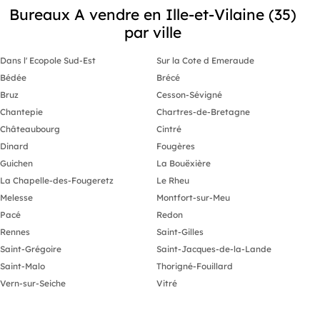
Bureaux A vendre en Ille-et-Vilaine (35)
par ville
Dans l' Ecopole Sud-Est
Sur la Cote d Emeraude
Bédée
Brécé
Bruz
Cesson-Sévigné
Chantepie
Chartres-de-Bretagne
Châteaubourg
Cintré
Dinard
Fougères
Guichen
La Bouëxière
La Chapelle-des-Fougeretz
Le Rheu
Melesse
Montfort-sur-Meu
Pacé
Redon
Rennes
Saint-Gilles
Saint-Grégoire
Saint-Jacques-de-la-Lande
Saint-Malo
Thorigné-Fouillard
Vern-sur-Seiche
Vitré