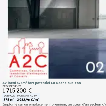
AV local 575m² fort potentiel La Roche-sur-Yon
PRIX DE VENTE
1 715 200 €
SURFACE
MONTANT AU M²
575 m²
2 982,96 €/m²
Implanté sur un emplacement premium, au cœur d'un secteur d'ac