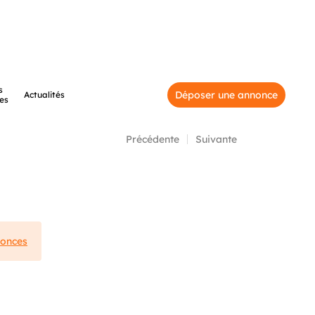
s
Déposer une annonce
Actualités
es
Précédente
Suivante
nonces