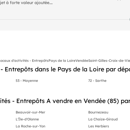
jet à forte valeur ajoutée.
i comme suit :
ux volumes et une grande polyvalence d'usage.
25 000 m², véritable atout du dossier.
 m², dont 3 500 m² réservés à l'implantation du bâtiment existant, 
els, logistiques, tertiaires ou de services (sous réserve des règle
ocaux d'activités - Entrepôts
Pays de la Loire
Vendée
Saint-Gilles-Croix-de-Vi
, mais sera vendu libre de toute occupation, offrant une soupless
 - Entrepôts dans le Pays de la Loire par dé
53 - Mayenne
72 - Sarthe
orisation.
ités - Entrepôts A vendre en Vendée (85) par 
es informations sur les risques auxquels ce bien est exposé sont
Beauvoir-sur-Mer
Bournezeau
L'Île-d'Olonne
La Chaize-Giraud
La Roche-sur-Yon
Les Herbiers