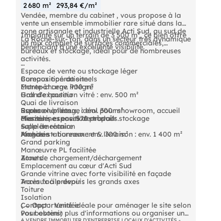
2 680 m²
293,84 €/m²
Vendée, membre du cabinet , vous propose à la
vente un ensemble immobilier rare situé dans la
zone artisanale et industrielle Acti Sud, au sud de
Implanté sur un terrain de 3 500 m², ce bien offre
La Roche-sur-Yon, dans un secteur très dynamique
un mix complet de surfaces commerciales,
bénéficiant d'une excellente visibilité.
bureaux et stockage, idéal pour de nombreuses
activités.
Espace de vente ou stockage léger
Composition du site :
Bureaux opérationnels
Monte-charge intégré
Entrepôt : env. 900 m²
Hall d'exposition vitré : env. 500 m²
Grande hauteur
Quai de livraison
Espace lumineux, idéal pour showroom, accueil
Racks en place
Bureaux à l'étage : env. 300 m²
clientèle, exposition produits.
Mezzanine : env. 570 m² pour stockage
Plusieurs espaces de travail
supplémentaire
Salle de réunion
Magasin + bureaux : env. 300 m²
Archives
Aire de stationnement & livraison : env. 1 400 m²
Grand parking
Manœuvre PL facilitée
Zone de chargement/déchargement
Atouts :
Emplacement au cœur d'Acti Sud
Grande vitrine avec forte visibilité en façade
Accès facile depuis les grands axes
Travaux à prévoir :
Toiture
Isolation
(→ Opportunité idéale pour aménager le site selon
Contact :  Vendée 
vos besoins)
Pour obtenir plus d'informations ou organiser une
visite.
A VENDRE IMMOBILIER D'ENTREPRISE LOCAUX D'ACTIVITÉS -