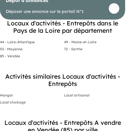
Dépôt d'annonces
- un bâti existant fonctionnel,
- et surtout un foncier de grande ampleur à fort
Déposer une annonce sur le portail N°1
potentiel de valorisation.
Dossier complet et informations complémentaires
Locaux d'activités - Entrepôts dans le
sur demande.. Les informations sur les risques
Pays de la Loire par département
auxquels ce bien est exposé sont disponibles sur
le site https://www.georisques.gouv.fr.
44 - Loire-Atlantique
49 - Maine-et-Loire
53 - Mayenne
72 - Sarthe
85 - Vendée
Activités similaires Locaux d'activités -
Entrepôts
Hangar
Local artisanal
Local stockage
Locaux d'activités - Entrepôts A vendre
en Vendée (85) par ville