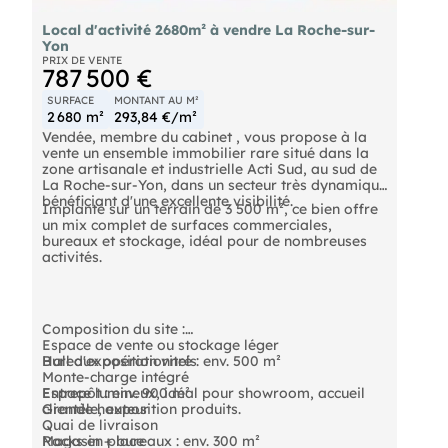
Local d'activité 2680m² à vendre La Roche-sur-
Yon
PRIX DE VENTE
787 500 €
SURFACE
MONTANT AU M²
2 680 m²
293,84 €/m²
Vendée, membre du cabinet , vous propose à la
vente un ensemble immobilier rare situé dans la
zone artisanale et industrielle Acti Sud, au sud de
La Roche-sur-Yon, dans un secteur très dynamique
bénéficiant d'une excellente visibilité.
Implanté sur un terrain de 3 500 m², ce bien offre
un mix complet de surfaces commerciales,
bureaux et stockage, idéal pour de nombreuses
activités.
Composition du site :
Espace de vente ou stockage léger
Hall d'exposition vitré : env. 500 m²
Bureaux opérationnels
Monte-charge intégré
Espace lumineux, idéal pour showroom, accueil
Entrepôt : env. 900 m²
clientèle, exposition produits.
Grande hauteur
Quai de livraison
Magasin + bureaux : env. 300 m²
Racks en place