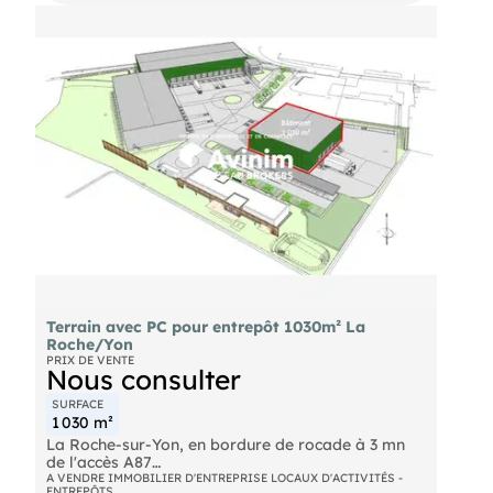
Terrain avec PC pour entrepôt 1030m² La
Roche/Yon
PRIX DE VENTE
Nous consulter
SURFACE
1 030 m²
La Roche-sur-Yon, en bordure de rocade à 3 mn
de l'accès A87
Emprise foncière d'environ 4 000 à 5 000 m²
A VENDRE IMMOBILIER D'ENTREPRISE LOCAUX D'ACTIVITÉS -
ENTREPÔTS