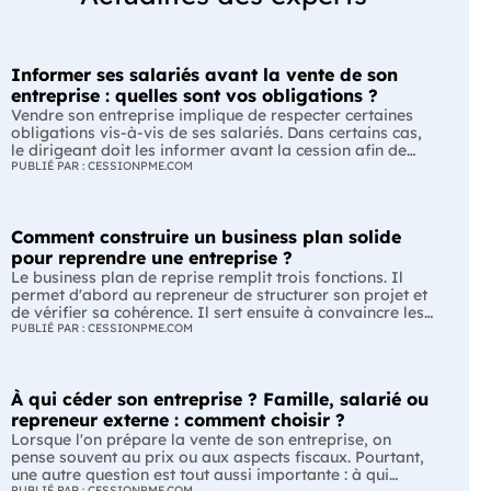
Informer ses salariés avant la vente de son
entreprise : quelles sont vos obligations ?
Vendre son entreprise implique de respecter certaines
obligations vis-à-vis de ses salariés. Dans certains cas,
le dirigeant doit les informer avant la cession afin de
leur permettre, s'ils le souhaitent, de présenter une offre
PUBLIÉ PAR : CESSIONPME.COM
de reprise. Quelles entreprises sont concernées ? Quels
délais faut-il respecter ? Comment transmettre cette
information ? Voici ce que prévoit la réglementation.
Comment construire un business plan solide
L'essentiel Les entreprises de moins de 250 salariés sont
soumises, dans certains cas, à une obligation
pour reprendre une entreprise ?
d'information préalable des salariés. Cette obligation
Le business plan de reprise remplit trois fonctions. Il
concerne la vente d'un fonds de commerce ou la cession
permet d'abord au repreneur de structurer son projet et
de la majorité des titres d'une société. Le délai
de vérifier sa cohérence. Il sert ensuite à convaincre les
d'information varie selon la taille de l'entreprise. Les
banques et les partenaires financiers de l'accompagner.
PUBLIÉ PAR : CESSIONPME.COM
salariés peuvent présenter une offre de reprise, mais ne
Enfin, il peut constituer un support de discussion avec le
peuvent pas empêcher la vente. Quelles entreprises sont
cédant en lui montrant que le projet de reprise est solide
concernées par l'obligation d'information des salariés ?
et réfléchi. L'essentiel Le business plan de reprise ne
L'obligation d'information concerne uniquement
À qui céder son entreprise ? Famille, salarié ou
consiste pas à reprendre les anciens comptes de
certaines entreprises et certaines opérations de cession.
l'entreprise. Il explique comment l'entreprise évoluera
repreneur externe : comment choisir ?
Vous êtes concerné si : votre entreprise emploie moins
après le changement de dirigeant. C'est un document
Lorsque l'on prépare la vente de son entreprise, on
de 250 salariés ; vous vendez votre fonds de commerce
indispensable pour structurer votre projet et convaincre
pense souvent au prix ou aux aspects fiscaux. Pourtant,
ou plus de 50 % des parts sociales ou des actions de
vos partenaires. À quoi sert vraiment un business plan
une autre question est tout aussi importante : à qui
votre société. À l'inverse, cette obligation ne s'applique
de reprise ? Lors d'une reprise d'entreprise, le business
PUBLIÉ PAR : CESSIONPME.COM