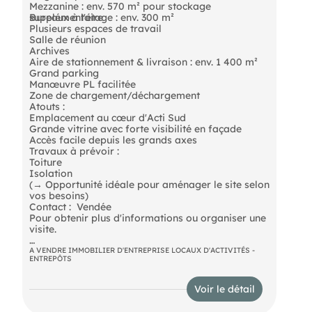
Mezzanine : env. 570 m² pour stockage
supplémentaire
Bureaux à l'étage : env. 300 m²
Plusieurs espaces de travail
Salle de réunion
Archives
Aire de stationnement & livraison : env. 1 400 m²
Grand parking
Manœuvre PL facilitée
Zone de chargement/déchargement
Atouts :
Emplacement au cœur d'Acti Sud
Grande vitrine avec forte visibilité en façade
Accès facile depuis les grands axes
Travaux à prévoir :
Toiture
Isolation
(→ Opportunité idéale pour aménager le site selon
vos besoins)
Contact :  Vendée 
Pour obtenir plus d'informations ou organiser une
visite.
A VENDRE IMMOBILIER D'ENTREPRISE LOCAUX D'ACTIVITÉS -
ENTREPÔTS
Les informations sur les risques auxquels ce bien
est exposé sont disponibles sur le site Géorisques :
Voir le détail