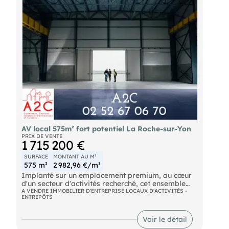
AV local 575m² fort potentiel La Roche-sur-Yon
PRIX DE VENTE
1 715 200 €
SURFACE
MONTANT AU M²
575 m²
2 982,96 €/m²
Implanté sur un emplacement premium, au cœur
d'un secteur d'activités recherché, cet ensemble
immobilier constitue une opportunité rare, tant
A VENDRE IMMOBILIER D'ENTREPRISE LOCAUX D'ACTIVITÉS -
ENTREPÔTS
pour un utilisateur que pour un investisseur ou un
porteur de projet à forte valeur ajoutée.
Voir le détail
Le bien se compose d'un local d'activité d'environ