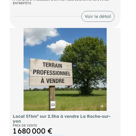
ENTREPÔTS
Les informations sur les risques auxquels ce bien
Voir le détail
est exposé sont disponibles sur le site Géorisques :
Local 576m² sur 2.5ha à vendre La Roche-sur-
yon
PRIX DE VENTE
1 680 000 €