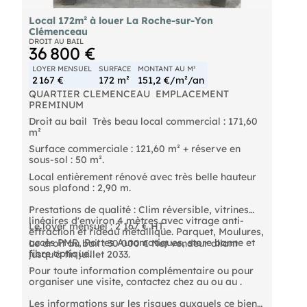
Local 172m² à louer La Roche-sur-Yon
Clémenceau
DROIT AU BAIL
36 800 €
LOYER MENSUEL
SURFACE
MONTANT AU M²
2 167 €
172 m²
151,2 €/m²/an
QUARTIER CLEMENCEAU  EMPLACEMENT
PREMINUM
Droit au bail  Très beau local commercial : 171,60
m²
Surface commerciale : 121,60 m² + réserve en
sous-sol : 50 m².
Local entièrement rénové avec très belle hauteur
sous plafond : 2,90 m.
Prestations de qualité : Clim réversible, vitrines
linéaires d'environ 4 mètres avec vitrage anti-
Le loyer mensuel : 2 167 € HT.
effraction et rideau métallique. Parquet, Moulures,
accès PMR, Portes Automatiques, store banne et
Le droit au bail : 30 000 € Net vendeur allant
fibre optique.
jusqu'à fin juillet 2033.
Pour toute information complémentaire ou pour
organiser une visite, contactez chez au ou au .
Les informations sur les risques auxquels ce bien