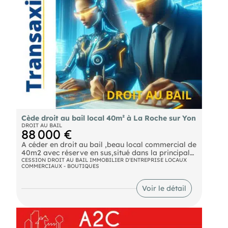
Cède droit au bail local 40m² à La Roche sur Yon
DROIT AU BAIL
88 000 €
A céder en droit au bail ,beau local commercial de
40m2 avec réserve en sus,situé dans la principale
rue commerçante de La Roche sur Yon. Bail tous
CESSION DROIT AU BAIL IMMOBILIER D'ENTREPRISE LOCAUX
COMMERCIAUX - BOUTIQUES
commerces hors restauration. Nous contacter
pour tout renseignement.
Voir le détail