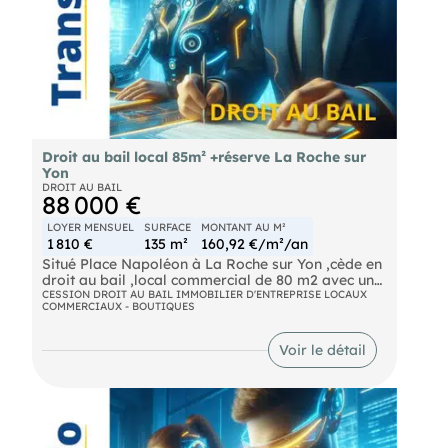
Droit au bail local 85m² +réserve La Roche sur
Yon
DROIT AU BAIL
88 000 €
LOYER MENSUEL
SURFACE
MONTANT AU M²
1 810 €
135 m²
160,92 €/m²/an
Situé Place Napoléon à La Roche sur Yon ,cède en
droit au bail ,local commercial de 80 m2 avec une
réserve de 55 m2 Idéalement situé avec un fort
CESSION DROIT AU BAIL IMMOBILIER D'ENTREPRISE LOCAUX
COMMERCIAUX - BOUTIQUES
passage piéton et véhicule.Stationnemet aisé.
Local clair et lumineux .Registre de sécurité à jour
et accécibiltés aux normes. Bail de 2022 ,tous
Voir le détail
commerces hors restauration. Prix de vente : 88
000Euros TTC HAI Nous contacter pour tout
renseignement