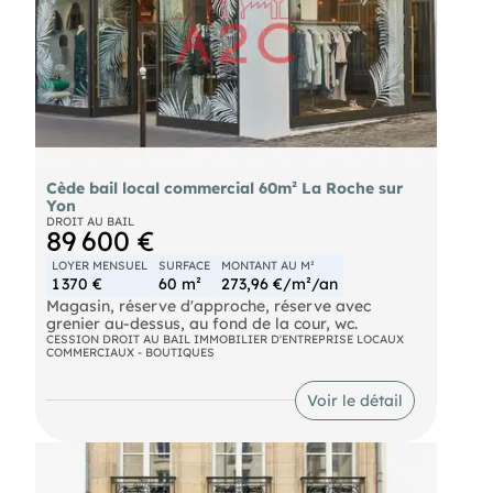
avec vue sur cour et un wc.
Conditions principales :
- Loyer annuel : 37 178 € HT
- Taxe foncière : à la charge du locataire (~4 559
€)
- Bail tous commerces (hors restauration, bar et
activités avec débit de boissons)
- Durée restante : jusquen 2032
Cède bail local commercial 60m² La Roche sur
Prix de cession : 112 000 € FAI TTC
Yon
DROIT AU BAIL
Emplacement premium idéal pour une enseigne
89 600 €
souhaitant simplanter en cur de ville avec visibilité
maximale.
LOYER MENSUEL
SURFACE
MONTANT AU M²
Dossier complet sur demande..
1 370 €
60 m²
273,96 €/m²/an
Magasin, réserve d'approche, réserve avec
grenier au-dessus, au fond de la cour, wc.
CESSION DROIT AU BAIL IMMOBILIER D'ENTREPRISE LOCAUX
COMMERCIAUX - BOUTIQUES
Voir le détail