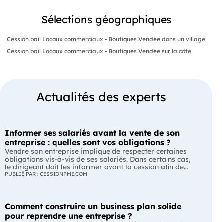
Sélections géographiques
Cession bail Locaux commerciaux - Boutiques Vendée dans un village
Cession bail Locaux commerciaux - Boutiques Vendée sur la côte
Actualités des experts
Informer ses salariés avant la vente de son
entreprise : quelles sont vos obligations ?
Vendre son entreprise implique de respecter certaines
obligations vis-à-vis de ses salariés. Dans certains cas,
le dirigeant doit les informer avant la cession afin de
leur permettre, s'ils le souhaitent, de présenter une offre
PUBLIÉ PAR : CESSIONPME.COM
de reprise. Quelles entreprises sont concernées ? Quels
délais faut-il respecter ? Comment transmettre cette
information ? Voici ce que prévoit la réglementation.
Comment construire un business plan solide
L'essentiel Les entreprises de moins de 250 salariés sont
soumises, dans certains cas, à une obligation
pour reprendre une entreprise ?