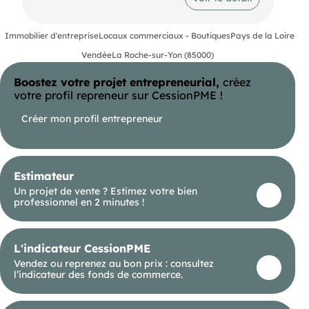
3 pièces.
- Au sous-sol : 2 pièces à usage de réserve pour
47 m² environ
Immobilier d'entreprise
Locaux commerciaux - Boutiques
Pays de la Loire
Un nouveau bail sera signé à la location.
Vendée
La Roche-sur-Yon (85000)
Toutes les activités commerciales sauf nuisances
autorisées..
Boostez votre projet entrepreneurial,
créez
votre profil repreneur sur CessionPME !
Créer mon profil entrepreneur
Estimateur
Un projet de vente ? Estimez votre bien
professionnel en 2 minutes !
L'indicateur CessionPME
Vendez ou reprenez au bon prix : consultez
l’indicateur des fonds de commerce.