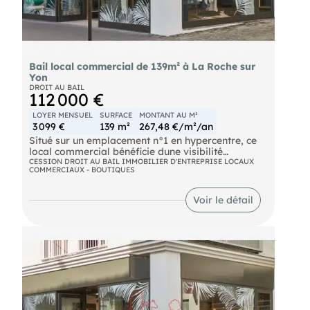
Bail local commercial de 139m² à La Roche sur
Yon
DROIT AU BAIL
112 000 €
LOYER MENSUEL
SURFACE
MONTANT AU M²
3 099 €
139 m²
267,48 €/m²/an
Situé sur un emplacement n°1 en hypercentre, ce
local commercial bénéficie dune visibilité
exceptionnelle et dun environnement commercial
CESSION DROIT AU BAIL IMMOBILIER D'ENTREPRISE LOCAUX
COMMERCIAUX - BOUTIQUES
dynamique.
Au rez-de-chaussée, sur cave partielle : un LOCAL
Voir le détail
à usage COMMERCIAL, réserve, sanitaires,
atelier, véranda avec évier de 139m² environ.
- Une cour commune avec un droit au
stationnement de deux véhicules
- Au premier étage : dégagement, escalier d'accès,
palier, une porte sur cour à gauche plus un
débarras, wc sur cour, deux grandes pièces, une
pièce avec chambre climatique, une pièce avec
vue sur cour.
- Au 2nd étage : deux grandes pièces, deux pièces