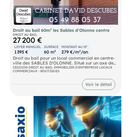
Droit au bail 60m² les Sables d'Olonne centre
DROIT AU BAIL
27 200 €
LOYER MENSUEL
SURFACE
MONTANT AU M²
1 395 €
60 m²
279 €/m²/an
Droit au bail pour un local commercial en centre-
ville des SABLES D'OLONNE. Situé sur un axe de
passage très fréquenté avec parking à proximité.
CESSION DROIT AU BAIL IMMOBILIER D'ENTREPRISE LOCAUX
COMMERCIAUX - BOUTIQUES
Surface de 60m² + dépendances. Etat neuf. Local
climatisé. Beau visuel. Loyer : 1 395€ HT/mois.
Conviendrait pour commerces, agence, bureaux….
Voir le détail
Prix du DROIT AU BAIL : 27 200 € HAI.