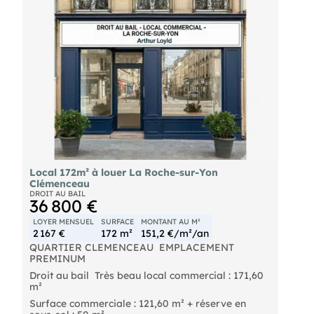
Local 172m² à louer La Roche-sur-Yon
Clémenceau
DROIT AU BAIL
36 800 €
LOYER MENSUEL
SURFACE
MONTANT AU M²
2 167 €
172 m²
151,2 €/m²/an
QUARTIER CLEMENCEAU  EMPLACEMENT
PREMINUM
Droit au bail  Très beau local commercial : 171,60
m²
Surface commerciale : 121,60 m² + réserve en