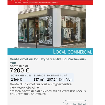
Vente droit au bail hypercentre La Roche-sur-
Yon
DROIT AU BAIL
7 200 €
LOYER MENSUEL
SURFACE
MONTANT AU M²
2 366 €
137 m²
207,24 €/m²/an
Vente d'un droit au bail en hypercentre.
Très forte visibilité.
CESSION DROIT AU BAIL IMMOBILIER D'ENTREPRISE LOCAUX
COMMERCIAUX - BOUTIQUES
Local commercial sur 2 niveau :
- Au rez-de-chaussée : un local d'environ 90 m²
comprenant une surface de vente, dégagement et
Voir le détail