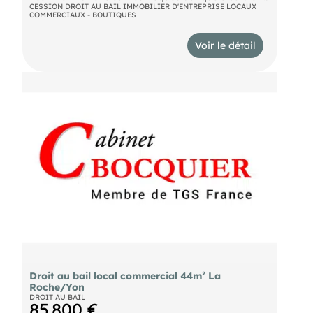
est exposé sont disponibles sur le site Géorisques :
CESSION DROIT AU BAIL IMMOBILIER D'ENTREPRISE LOCAUX
COMMERCIAUX - BOUTIQUES
Voir le détail
Droit au bail local commercial 44m² La
Roche/Yon
DROIT AU BAIL
85 800 €