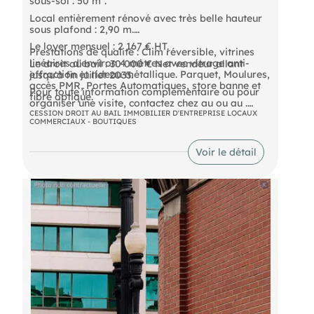
sous-sol : 50 m².
Local entièrement rénové avec très belle hauteur
sous plafond : 2,90 m.
Le loyer mensuel : 2 167 € HT.
Prestations de qualité : Clim réversible, vitrines
linéaires d'environ 4 mètres avec vitrage anti-
Le droit au bail : 30 000 € Net vendeur allant
effraction et rideau métallique. Parquet, Moulures,
jusqu'à fin juillet 2033.
accès PMR, Portes Automatiques, store banne et
Pour toute information complémentaire ou pour
fibre optique.
organiser une visite, contactez chez au ou au .
CESSION DROIT AU BAIL IMMOBILIER D'ENTREPRISE LOCAUX
COMMERCIAUX - BOUTIQUES
Les informations sur les risques auxquels ce bien
est exposé sont disponibles sur le site Géorisques :
Voir le détail