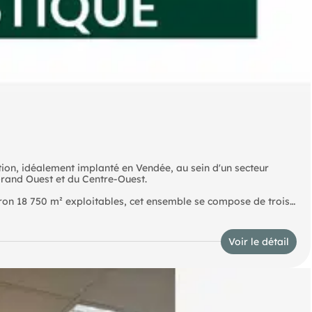
tion, idéalement implanté en Vendée, au sein d'un secteur
Grand Ouest et du Centre-Ouest.
ron 18 750 m² exploitables, cet ensemble se compose de trois
x en R+1 d'environ 540 m² ainsi que des locaux techniques
Voir le détail
stations de qualité : hauteur libre d'environ 10,50 m,
t 2 accès de plain-pied permettant une gestion fluide des flux.
tion optimale avec desaires de manœuvre adaptées et un
 et 92 places véhicules légers, dont certaines équipées de