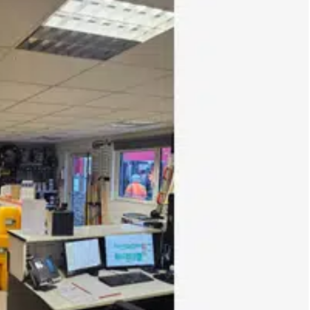
xcellent et relève de la réglementation ICPE 1510 (E), adaptée
 à la recherche d'un outil logistique moderne, performant et
s sera communiqué lors de la transmission du dossier.
ite, contactez-nous au .