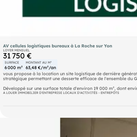
AV cellules logistiques bureaux à La Roche sur Yon
LOYER MENSUEL
31 750 €
SURFACE
MONTANT AU M²
6 000 m²
63,48 €/m²/an
vous propose à la location un site logistique de dernière généra
stratégique permettant une desserte efficace de l'ensemble du 
Développé sur une surface totale d'environ 19 000 m², dont envi
cellules d'environ 6 000 m² chacune, complétées par des bureau
A LOUER IMMOBILIER D'ENTREPRISE LOCAUX D'ACTIVITÉS - ENTREPÔTS
d'environ 209 m².
Le bâtiment répond aux standards actuels du marché avec des pre
résistance au sol de 5 tonnes/m², 18 quais équipés d'autodocks e
Les aménagements extérieurs ont été conçus pour une exploita
stationnement organisé comprenant environ 4 places poids lourds
bornes de recharge électrique.