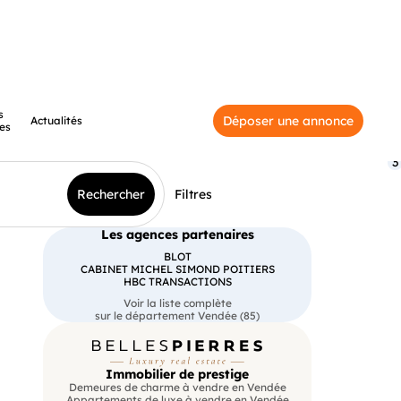
s
Déposer une annonce
Actualités
es
3
Rechercher
Filtres
Les agences partenaires
BLOT
CABINET MICHEL SIMOND POITIERS
HBC TRANSACTIONS
Voir la liste complète
sur le département Vendée (85)
Immobilier de prestige
Demeures de charme à vendre en Vendée
Appartements de luxe à vendre en Vendée