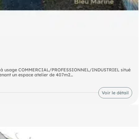
² à usage COMMERCIAL/PROFESSIONNEL/INDUSTRIEL situé
prenant un espace atelier de 407m2
Voir le détail
antie 7 000 €. Non soumis au DPE. Les informations sur les
 Géorisques : https://www.georisques.gouv.fr.