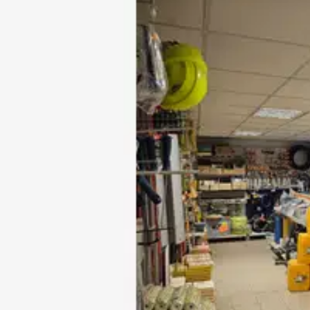
L'actif vise une certification environnementale BREEAM niveau E
aux activités de stockage.
Cet ensemble est destiné prioritairement à un utilisateur unique
durable.
Disponibilité prévisionnelle : juin 2026.
Conformémentà la réglementation en vigueur, un état des risque
Pour toute information complémentaire ou organisation d'une vis