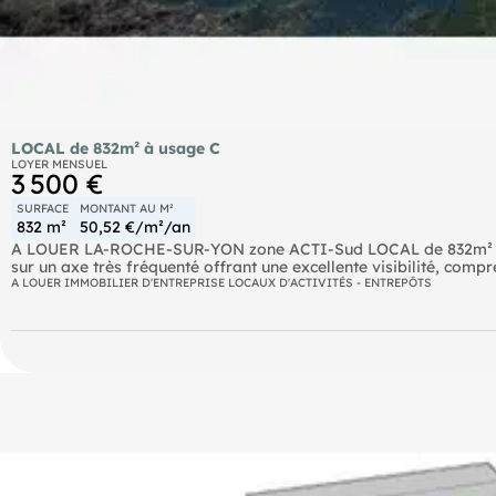
LOCAL de 832m² à usage C
LOYER MENSUEL
3 500 €
SURFACE
MONTANT AU M²
832 m²
50,52 €/m²/an
A LOUER LA-ROCHE-SUR-YON zone ACTI-Sud LOCAL de 832m
sur un axe très fréquenté offrant une excellente visibilité, com
- 2 bureaux de 12m2 chacun
A LOUER IMMOBILIER D'ENTREPRISE LOCAUX D'ACTIVITÉS - ENTREPÔTS
- des sanitaires / WC de 6m2
- une mezzanine de 30m2
- un showroom carrelé de 395m2.
Le tout sur un terrain clôturé avec portail et 5 places de parking.
Loyer : 3 500€ HT/mois
Honoraires de 6 720 € HT à la charge du locataire. Dépôt de gar
risques auxquels ce bien est exposé sont disponibles sur le site
Votre conseiller : Etienne COULANGE
Agent commercial (Entreprise individuelle)