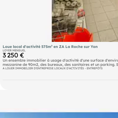
Loue local d'activité 575m² en ZA La Roche sur Yon
LOYER MENSUEL
3 250 €
Un ensemble immobilier à usage d'activité d'une surface d'envi
mezzanine de 90m2, des bureaux, des sanitaires et un parking. Si
A LOUER IMMOBILIER D'ENTREPRISE LOCAUX D'ACTIVITÉS - ENTREPÔTS
la D746 et de la D747 (EI) Agent Commercial
- Numéro RSAC : 2025AC00073
- La Roche su Yon.