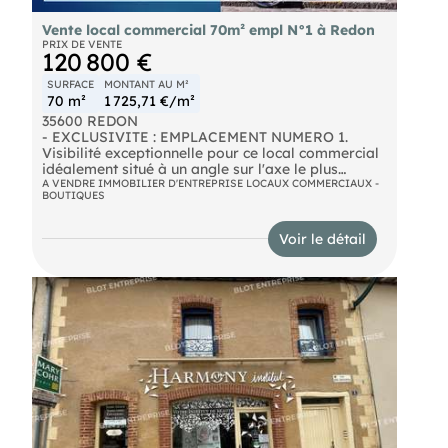
Vente local commercial 70m² empl N°1 à Redon
PRIX DE VENTE
120 800 €
SURFACE
MONTANT AU M²
70 m²
1 725,71 €/m²
35600 REDON
- EXCLUSIVITE : EMPLACEMENT NUMERO 1.
Visibilité exceptionnelle pour ce local commercial
idéalement situé à un angle sur l'axe le plus
passant de la ville (plus de 10000 véhicules par
A VENDRE IMMOBILIER D'ENTREPRISE LOCAUX COMMERCIAUX -
BOUTIQUES
jour). Implanté dans une petite copropriété (5 lots,
syndic bénévole), il se compose d'une surface de
vente de 60m² et d'un bureau avec WC. Possibilité
Voir le détail
de doubler la surface en achetant le sous-sol
communiquant qui dispose d'un accès
indépendant. Pas de restauration. A saisir, rare sur
Redon!