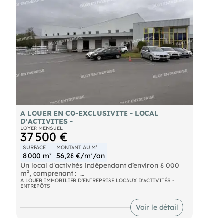
A LOUER EN CO-EXCLUSIVITE - LOCAL
D'ACTIVITES -
LOYER MENSUEL
37 500 €
SURFACE
MONTANT AU M²
8 000 m²
56,28 €/m²/an
Un local d'activités indépendant d’environ 8 000
m², comprenant :
- 1 100 m² de bureaux répartis sur deux niveaux,
A LOUER IMMOBILIER D'ENTREPRISE LOCAUX D'ACTIVITÉS -
ENTREPÔTS
avec salle de réunions, salle de pauses, locaux
sociaux.
- 6 900 m² de stockage, 10.5 sous faitage,
Voir le détail
accessible par 5 portes de plain-pied, et 8 portes