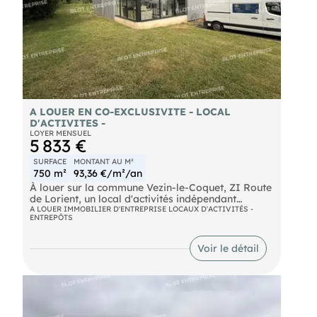
A LOUER EN CO-EXCLUSIVITE - LOCAL
D'ACTIVITES -
LOYER MENSUEL
5 833 €
SURFACE
MONTANT AU M²
750 m²
93,36 €/m²/an
À louer sur la commune Vezin-le-Coquet, ZI Route
de Lorient, un local d'activités indépendant
d'environ 750 m², comprenant :
A LOUER IMMOBILIER D'ENTREPRISE LOCAUX D'ACTIVITÉS -
ENTREPÔTS
- show-room, bureaux, stockage. L'ensemble sur
un terrain d'environ 2 500 m² clos, aves 34
parkings privatifs . Les informations sur les
Voir le détail
risques naturels, miniers, ou technologiques,
auxquels ces biens sont exposés, sont disponibles
sur le site