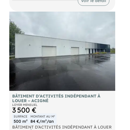
Voir le détail
- Une cuisine
- Un espace accueil Accès PMR
- proximité métro ligne A
- lignes de bus
- Accès à la Gare TGV de Rennes en 3 arrêts
- Accès 4 voies sud très rapide. Points forts : 12
emplacements de stationnement dont 6 en sous-
sol | locaux fibrés avec baie de brassage |
chauffage collectif sur réseau de chaleur urbaine |
Les informations sur les risques naturels, miniers,
ou technologiques, auxquels ces biens sont
exposés, sont disponibles sur le site
BÂTIMENT D’ACTIVITÉS INDÉPENDANT À
LOUER – ACIGNÉ
LOYER MENSUEL
3 500 €
SURFACE
MONTANT AU M²
500 m²
84 €/m²/an
BÂTIMENT D’ACTIVITÉS INDÉPENDANT À LOUER