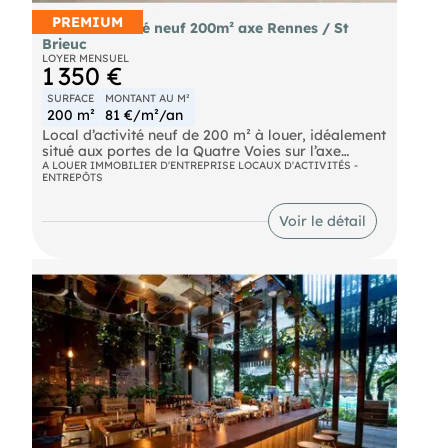
PREMIUM
Local d’activité neuf 200m² axe Rennes / St
Brieuc
LOYER MENSUEL
1 350 €
SURFACE
MONTANT AU M²
200 m²
81 €/m²/an
Local d’activité neuf de 200 m² à louer, idéalement
situé aux portes de la Quatre Voies sur l’axe
Rennes – Saint-Brieuc.
A LOUER IMMOBILIER D'ENTREPRISE LOCAUX D'ACTIVITÉS -
ENTREPÔTS
Bâtiment fonctionnel avec porte sectionnelle
4x3m, belle hauteur sous plafond de 5m et 2
places de parking.
Voir le détail
Excellente visibilité avec possibilité d’enseigne
grand format. Idéal artisan, stockage ou activité
logistique. Disponibilité immédiate.
Honoraires de 4 374 € à la charge du locataire.
Provision sur charges 80 €/mois, régularisation
annuelle. Dépôt de garantie 2 700 €. Non soumis
au DPE. Les informations sur les risques auxquels
ce bien est exposé sont disponibles sur le site
Géorisques : https://www.georisques.gouv.fr.
.
: L'Immobilier sur Mesure !