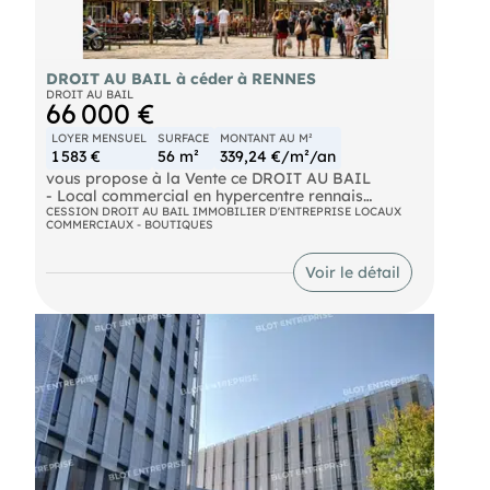
DROIT AU BAIL à céder à RENNES
DROIT AU BAIL
66 000 €
LOYER MENSUEL
SURFACE
MONTANT AU M²
1 583 €
56 m²
339,24 €/m²/an
vous propose à la Vente ce DROIT AU BAIL
- Local commercial en hypercentre rennais
- Une opportunité commerciale à saisir
CESSION DROIT AU BAIL IMMOBILIER D'ENTREPRISE LOCAUX
COMMERCIAUX - BOUTIQUES
Plongez au coeur de l'effervescence rennaise avec
ce droit au bail idéalement situé dans un
Voir le détail
environnement commercial des plus attractifs.
À deux pas de la place des Lices et du métro
Sainte-Anne, ce local de 56 m² environ bénéficie
d'un emplacement stratégique, situé entre un
secteur dynamique de restauration et les rues
commerçantes accueillant de belles enseignes de
prêt-à-porter.
Il profite ainsi d'un environnement attractif et d'un
flux piéton important.