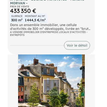
MORVAN -
PRIX DE VENTE
433 350 €
SURFACE
MONTANT AU M²
300 m²
1 444,5 €/m²
Dans un ensemble immobilier, une cellule
d'activités de 300 m² développés, livrée en "brut
de béton", isolation double peau toiture et
A VENDRE IMMOBILIER D'ENTREPRISE LOCAUX D'ACTIVITÉS -
ENTREPÔTS
périphérie, comprenant :
- 250 m² de surface au sol
- 50 m² de mezzanine Le tout sur un terrain clos,
Voir le détail
accès gros porteurs
- voirie lourde Les informations sur les risques
naturels, miniers, ou technologiques, auxquels ces
biens sont exposés, sont disponibles sur le site