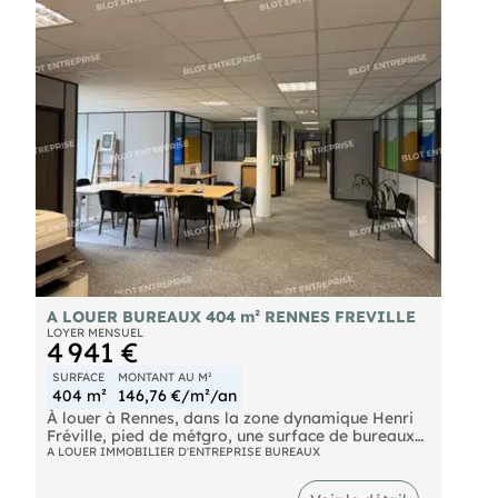
forts : terrasse pour vos collaborateurs I 3
stationnements en sous-sol (loyer en sus) I
climatisation I interphone, visiophone I proximité
services & commerces. Les informations sur les
risques naturels, miniers, ou technologiques,
auxquels ces biens sont exposés, sont disponibles
sur le site
A LOUER BUREAUX 404 m² RENNES FREVILLE
LOYER MENSUEL
4 941 €
SURFACE
MONTANT AU M²
404 m²
146,76 €/m²/an
À louer à Rennes, dans la zone dynamique Henri
Fréville, pied de métgro, une surface de bureaux
de 404 m² environ
A LOUER IMMOBILIER D'ENTREPRISE BUREAUX
- Douze bureaux
- Trois salles de réunions/open-spaces