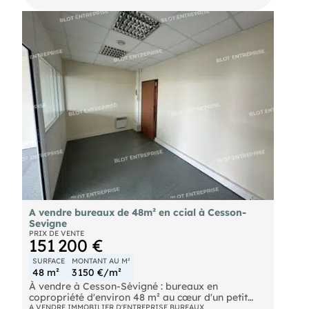
à quai,local de charges. L’ensemble sur un foncier
de 17 553 m² clos, accessible par 3 portails, avec
stockage extérieur et sous auvent. Les
informations sur les risques naturels, miniers, ou
technologiques, auxquels ces biens sont exposés,
sont disponibles sur le site
A vendre bureaux de 48m² en ccial à Cesson-
Sevigne
PRIX DE VENTE
151 200 €
SURFACE
MONTANT AU M²
48 m²
3 150 €/m²
À vendre à Cesson-Sévigné : bureaux en
copropriété d'environ 48 m² au cœur d'un petit
centre commercial. Composition du bien :
A VENDRE IMMOBILIER D'ENTREPRISE BUREAUX