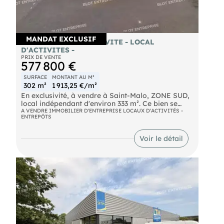
MANDAT EXCLUSIF
A VENDRE EN EXCLUSIVITE - LOCAL
D'ACTIVITES -
PRIX DE VENTE
577 800 €
SURFACE
MONTANT AU M²
302 m²
1 913,25 €/m²
En exclusivité, à vendre à Saint-Malo, ZONE SUD,
local indépendant d'environ 333 m². Ce bien se
compose de :
A VENDRE IMMOBILIER D'ENTREPRISE LOCAUX D'ACTIVITÉS -
ENTREPÔTS
- Une entrée, accueil, bureaux et salle de réunion
- Espace cuisine / salle de pause / climatisation
- Douches / Vestiaires
Voir le détail
- Atelier Terrain de 1007 m² environ est
entièrement bitumé et clôturé, pour stockage et
stationnement. Les informations sur les risques
naturels, miniers, ou technologiques, auxquels ces
biens sont exposés, sont disponibles sur le site