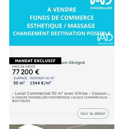
MANDAT EXCLUSIF
Local commercial à Cesson-Sévigné
PRIX DE VENTE
77 200 €
SURFACE
MONTANT AU M²
50 m²
1 544 €/m²
- Local Commercial 50 m² avec Vitrine – Cesson-
Sévigné – Rennes Métropole | Emplacement
A VENDRE IMMOBILIER D'ENTREPRISE LOCAUX COMMERCIAUX -
BOUTIQUES
Premium au cOEur d'une Galerie Commerciale
Très Fréquentée Avis aux porteurs de projets,
commerçants, franchisés et professions libérales !
Voir le détail
Saisissez l'opportunité d'installer votre activité au
sein d'une galerie commerciale vivante,
dynamique et à fort passage, bénéficiant d'une