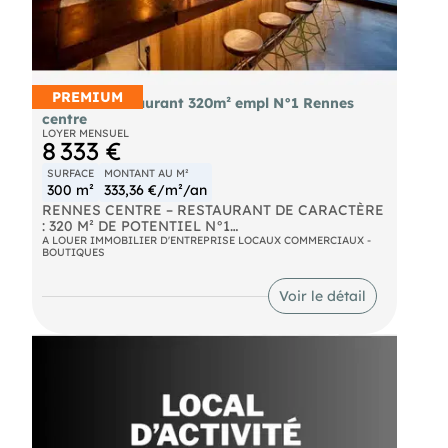
PREMIUM
Location restaurant 320m² empl N°1 Rennes
centre
LOYER MENSUEL
8 333 €
SURFACE
MONTANT AU M²
300 m²
333,36 €/m²/an
RENNES CENTRE – RESTAURANT DE CARACTÈRE
: 320 M² DE POTENTIEL N°1
L'adresse idéale pour votre prochain concept
A LOUER IMMOBILIER D'ENTREPRISE LOCAUX COMMERCIAUX -
BOUTIQUES
phare.
Situé au cœur de l'effervescence du centre-ville de
Voir le détail
Rennes, nous vous proposons la cession de ce
fonds de commerce de restauration bénéficiant
d'une visibilité stratégique et d'un cachet
architectural remarquable.
UN OUTIL DE TRAVAIL PERFORMANT
Cet établissement de 320 m² a été pensé pour
allier confort client et efficacité opérationnelle :