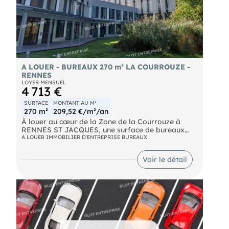
Un emplacement stratégique pour développer
votre activité.
A LOUER - BUREAUX 270 m² LA COURROUZE -
RENNES
LOYER MENSUEL
4 713 €
SURFACE
MONTANT AU M²
270 m²
209,52 €/m²/an
À louer au cœur de la Zone de la Courrouze à
RENNES ST JACQUES, une surface de bureaux
d'environ 270 m² avec belle visibilité.
A LOUER IMMOBILIER D'ENTREPRISE BUREAUX
- un accueil
- huit bureaux
Voir le détail
- deux salles de réunions
- une salle de pause
- WC privatifs Accessibilité optimale avec les
lignes de bus et métro B, au pied de l'immeuble.
Accès direct à la rocade Ouest et aux 4 voies.
L'immeuble dispose d'un ascenseur et est
accessible aux personnes à mobilité réduite.
Parmi les points forts de ce bien : 5
stationnements en sous-sol, locaux fibrés avec