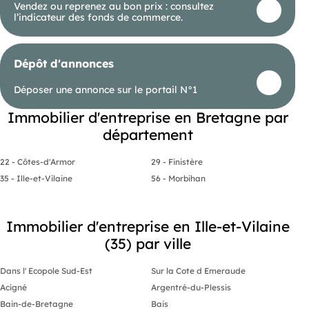
RSAC 979310117
Vendez ou reprenez au bon prix : consultez
RCP S.A.A.
l’indicateur des fonds de commerce.
: L'Immobilier sur Mesure !
Dépôt d'annonces
Déposer une annonce sur le portail N°1
Immobilier d'entreprise en Bretagne par
département
22 - Côtes-d'Armor
29 - Finistère
35 - Ille-et-Vilaine
56 - Morbihan
Immobilier d'entreprise en Ille-et-Vilaine
(35) par ville
Dans l' Ecopole Sud-Est
Sur la Cote d Emeraude
Acigné
Argentré-du-Plessis
Bain-de-Bretagne
Bais