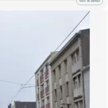
Voir le détail
e opportunité unique pour investisseurs et professionnels de
es honoraires d'agence sont à la charge de l'acquéreur, soit
Les informations sur les risques auxquels ce bien est exposé sont disponibles sur le site Géorisques : georisques. gouv. fr.
(RSAC N°978 134 351 - Greffe de RENNES) Entrepreneur Individuel - Réf.958541