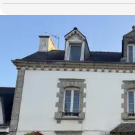
d'environ 120 m². Le studio de 19 m² pourrait être réintégré au
commerce de 30 m² pourrait ainsi faire 49 m² sans compter la ch
grandes vitrines faisant face au Nord et un WC. Excellente visibil
Tout l'étage consiste en un appartement de type T2 d'environ 33 
terrasse privative de 25 m² face au sud et au jardin, une belle 
Possibilité de garer un ou deux véhicules sur la propriété. Il y 
grand parking qui est en face.
Cet immeuble/maison n'est pas une copropriété. Nous avons effe
lots: merci de me contacter pour que je vous donne les éléments.
Assainissement collectif.
Taxe foncière: 515 €.
Electricité à revoir (installation d'origine dans les deux appa
Situé à l'intersection de rues très fréquentées, cet immeuble/mais
pour le commerce, tout en ayant un jardin et du parking, et un
courtes durées.
En exclusivité chez Les honoraires d'agence sont à la 
Logement à consommation énergétique excessive : classe F