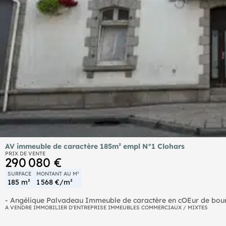
AV immeuble de caractère 185m² empl N°1 Clohars
PRIX DE VENTE
290 080 €
SURFACE
MONTANT AU M²
185 m²
1 568 €/m²
- Angélique Palvadeau Immeuble de caractère en cOEur de bourg – Local commercial et appartement Au cOEur d'une commune
dynamique en plein développement, découvrez cet immeuble de c
A VENDRE IMMOBILIER D'ENTREPRISE IMMEUBLES COMMERCIAUX / MIXTES
un investisseur ou un projet de vie alliant activité professionnell
commercial de plus de 60 m², bénéficiant d'une grande vitrine, d'