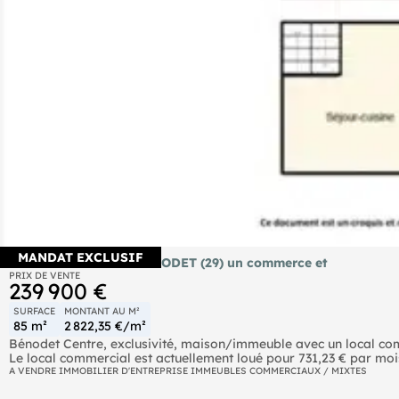
MANDAT EXCLUSIF
Immeuble à vendre BENODET (29) un commerce et
PRIX DE VENTE
239 900 €
SURFACE
MONTANT AU M²
85 m²
2 822,35 €/m²
Bénodet Centre, exclusivité, maison/immeuble avec un local c
Le local commercial est actuellement loué pour 731,23 € par mois
deux appartements sont vacants, libres de locataires.
A VENDRE IMMOBILIER D'ENTREPRISE IMMEUBLES COMMERCIAUX / MIXTES
Cette maison en pierre, datant de 1960, comprend une extension 