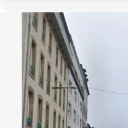
projet de valorisation après travaux.
Sa situation privilégiée, son volume et son caractère en font un
l'immobilier.
Une partie du bâtiment bénéficie d'une vue directe sur le port.
Dossier complet et informations complémentaires sur demande. L
4,59% TTC du prix hors honoraires.