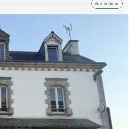
 commerce déjà existant en rouvrant une porte condamnée. Le
Voir le détail
aufferie local technique (gaz de ville). Le commerce a deux
ité, sur axes très fréquentés.
m² avec une cuisine ouverte sur le séjour, donnant sur une
chambre, un WC indépendant et une salle d'eau.
a de nombreuses places également dans la rue, ainsi que sur le
ctué une étude de faisabilité pour créer une copropriété en 3
rtements mais déjà mise aux normes dans le commerce).
on est un choix idéal si vous cherchez une excellente visibilité
 complément de revenu avec une ou deux locations longues ou
charge de l'acquéreur, soit 4,76% TTC du prix hors honoraires.
Les informations sur les risques auxquels ce bien est exposé sont disponibles sur le site Géorisques : georisques. gouv. fr.
(RSAC N°478 362 593 - Greffe de QUIMPER) Entrepreneur Individuel - Réf.949275