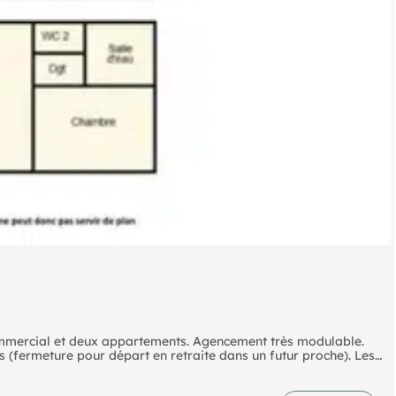
ommercial et deux appartements. Agencement très modulable.
 (fermeture pour départ en retraite dans un futur proche). Les
en parpaing dans laquelle il y a un studio donnant sur un jardin