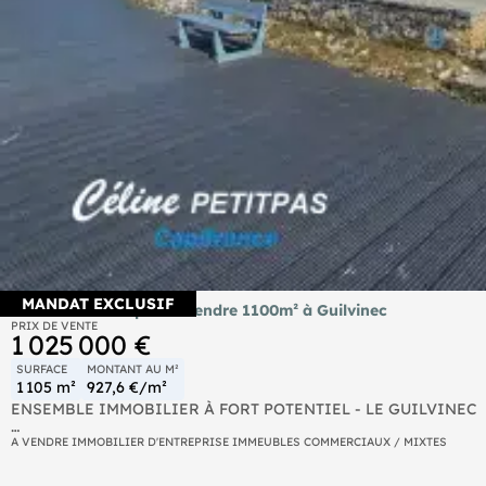
MANDAT EXCLUSIF
Ancien hôtel du port à vendre 1100m² à Guilvinec
PRIX DE VENTE
1 025 000 €
SURFACE
MONTANT AU M²
1 105 m²
927,6 €/m²
ENSEMBLE IMMOBILIER À FORT POTENTIEL - LE GUILVINEC
Idéalement situé face au port, cet ancien hôtel-restaurant béné
A VENDRE IMMOBILIER D'ENTREPRISE IMMEUBLES COMMERCIAUX / MIXTES
locale.
Développant plus de 1100m² répartis sur trois niveaux, cet ens