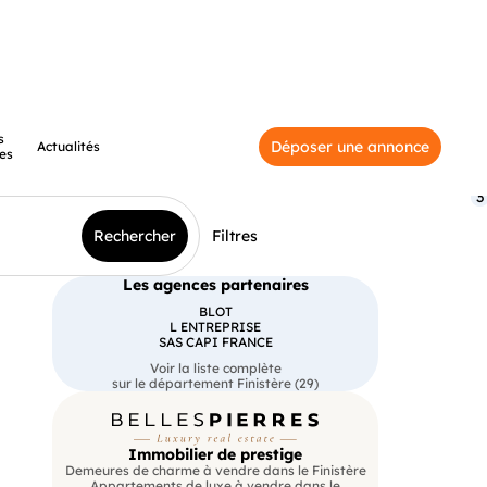
s
Déposer une annonce
Actualités
es
3
Rechercher
Filtres
Les agences partenaires
BLOT
L ENTREPRISE
SAS CAPI FRANCE
Voir la liste complète
sur le département Finistère (29)
Immobilier de prestige
Demeures de charme à vendre dans le Finistère
Appartements de luxe à vendre dans le