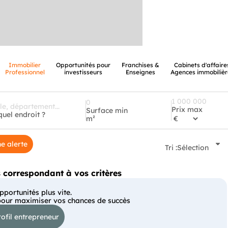
Immobilier
Opportunités pour
Franchises &
Cabinets d'affaire
Professionnel
investisseurs
Enseignes
Agences immobilièr
Prix max
Surface min
quel endroit ?
m²
e alerte
Tri :
Sélection
correspondant à vos critères
portunités plus vite.
pour maximiser vos chances de succès
ofil entrepreneur