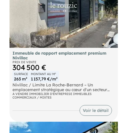
Prix de vente demandé pour l'immeuble : 660 000
€ net vendeur + 39 600 € HT honoraires Agence à
la charge de l'acquéreur
Immeuble de rapport emplacement premium
Nivillac
PRIX DE VENTE
304 500 €
SURFACE
MONTANT AU M²
263 m²
1 157,79 €/m²
Nivillac / Limite La Roche-Bernard – Un
emplacement stratégique au cœur d'un secteur
très recherché
A VENDRE IMMOBILIER D'ENTREPRISE IMMEUBLES
COMMERCIAUX / MIXTES
vous présente :
Voir le détail
Situé à l'une des entrées principales de La Roche-
Bernard, bénéficiant d'une excellente visibilité et
d'un important flux de passage, cet immeuble en
mono-propriété représente une opportunité rare
pour un investisseur ou un professionnel