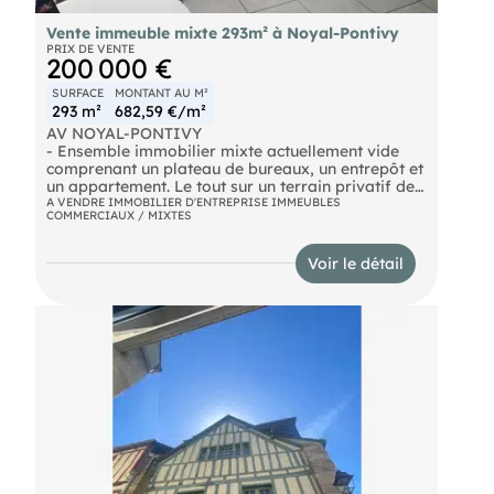
Vente immeuble mixte 293m² à Noyal-Pontivy
PRIX DE VENTE
200 000 €
SURFACE
MONTANT AU M²
293 m²
682,59 €/m²
AV NOYAL-PONTIVY
- Ensemble immobilier mixte actuellement vide
comprenant un plateau de bureaux, un entrepôt et
un appartement. Le tout sur un terrain privatif de
472m² avec places de stationnements privatives.
A VENDRE IMMOBILIER D'ENTREPRISE IMMEUBLES
COMMERCIAUX / MIXTES
Plateau de bureaux au RDC de 98m²
(Accueil/bureau, 3 bureaux, 1WC PMR)
Un entrepôt de 135m² non isolé
Voir le détail
Un appartement de Type 3 60m² (salon/cuisine, 2
bureaux, 1WC/douche
Idéal PME pour exploitation ou Investisseur, prix
et conditions, nous consulter.