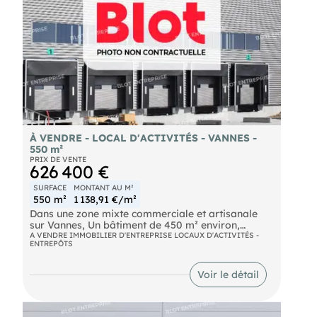
À VENDRE - LOCAL D'ACTIVITÉS - VANNES -
550 m²
PRIX DE VENTE
626 400 €
SURFACE
MONTANT AU M²
550 m²
1 138,91 €/m²
Dans une zone mixte commerciale et artisanale
sur Vannes, Un bâtiment de 450 m² environ,
composé comme suit :
A VENDRE IMMOBILIER D'ENTREPRISE LOCAUX D'ACTIVITÉS -
ENTREPÔTS
- Une partie atelier/stockage d’environ 450 m² en
RDC
- Une mezzanine de 100 m² environ Ce bâtiment
Voir le détail
bénéficie d'une excellente accessibilité grâce à sa
situation dans une zone artisanale dynamique.
Emplacement stratégique. Les informations sur les
risques naturels, miniers, ou technologiques,