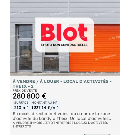
auxquels ces biens sont exposés, sont disponibles
sur le site
À VENDRE / À LOUER - LOCAL D'ACTIVITÉS -
THEIX - 2
PRIX DE VENTE
280 800 €
SURFACE
MONTANT AU M²
210 m²
1 337,14 €/m²
En accès direct à la 4 voies, au cœur de la zone
d'activité du Landy à Theix, Un local d'activités
neuf d'environ 210 m² disposant d'un accès PMR.
A VENDRE IMMOBILIER D'ENTREPRISE LOCAUX D'ACTIVITÉS -
ENTREPÔTS
- 2 places de stationnement rattachées au lot ,
- Ossature et bardage métalliques,