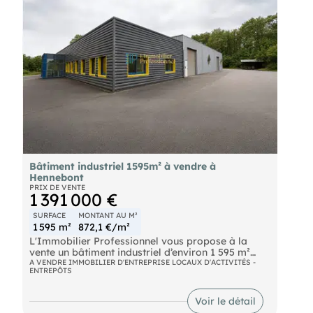
total : 3 200 € HT/HC Rentabilité brute : 8 % Un
actif professionnel déjà occupé, offrant une bonne
visibilité locative, une diversification du risque et
des revenus immédiats.
Bâtiment industriel 1595m² à vendre à
Hennebont
PRIX DE VENTE
1 391 000 €
SURFACE
MONTANT AU M²
1 595 m²
872,1 €/m²
L'Immobilier Professionnel vous propose à la
vente un bâtiment industriel d’environ 1 595 m²
situé à Hennebont, au sein d’une zone d’activités
A VENDRE IMMOBILIER D'ENTREPRISE LOCAUX D'ACTIVITÉS -
ENTREPÔTS
dynamique à proximité de Lorient et des grands
axes routiers.
Voir le détail
Le bien comprend :