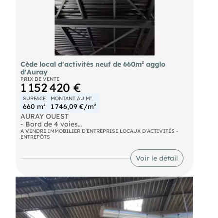
le site Géorisques :
https://www.georisques.gouv.fr.
Cède local d'activités neuf de 660m² agglo
d'Auray
PRIX DE VENTE
1 152 420 €
SURFACE
MONTANT AU M²
660 m²
1 746,09 €/m²
AURAY OUEST
- Bord de 4 voies
- Local d'activités NEUF de 660 m² en copropriété
A VENDRE IMMOBILIER D'ENTREPRISE LOCAUX D'ACTIVITÉS -
ENTREPÔTS
comprenant 3 portes sectionnelles
- Possibilité de diviser à partir de 150 m²
- Livraison printemps 2026 // Cellule brute: 1 650
Voir le détail
euros HT/m2
- Aménagements possible en sus // Honoraires
agence en sus à la charge de l'acquéreur : 63 420
€ HT soit 76 104 € TTC
#Auray #Brech #Pluneret # Plougoumelen
#Saintannedauray #Localmendon #Vannes