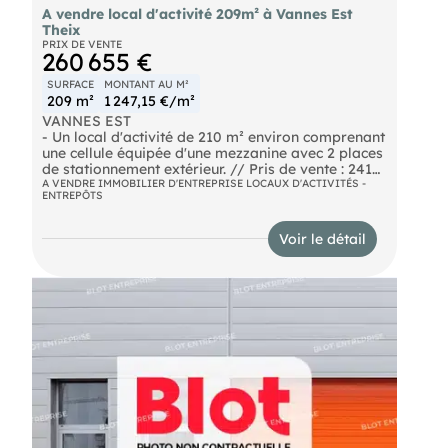
A vendre local d'activité 209m² à Vannes Est
Theix
PRIX DE VENTE
260 655 €
SURFACE
MONTANT AU M²
209 m²
1 247,15 €/m²
VANNES EST
- Un local d'activité de 210 m² environ comprenant
une cellule équipée d'une mezzanine avec 2 places
de stationnement extérieur. // Pris de vente : 241
500 € HT
A VENDRE IMMOBILIER D'ENTREPRISE LOCAUX D'ACTIVITÉS -
ENTREPÔTS
- Honoraires agence en sus 19 155 € HT soit 22 986
€ TTC.
Voir le détail
#Arradon, #Arzon, #Baden, #Brandivy, #Colpo,
#Elven, #Grand-Champ, #Île-aux-Moines, #Île-
d'Arz, #La Trinité-Surzur, #Larmor-Baden, #Le
Hézo, #Le Tour-du-Parc, #Locmaria-Grand-
Champ, #Locqueltas, #Meucon, #Monterblanc,
#Plaudren, #Plescop, #Ploeren, #Plougoumelen,
#Saint-Armel, #Saint-Avé, #Saint-Gildas-de-
Rhuys, #Saint-Nolff, #Sarzeau, #Séné, #Sulniac,
#Surzur, #Theix-Noyalo, #Trédion, #Treffléan,
#Vannes
Honoraires inclus de 7.93% HT à la charge de
l'acquéreur. Prix hors honoraires 241 500 € HT.