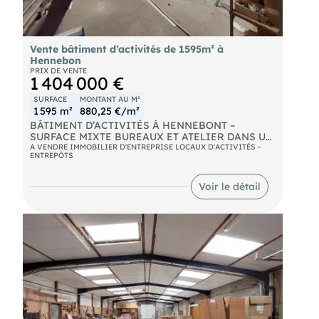
Vente bâtiment d’activités de 1595m² à
Hennebon
PRIX DE VENTE
1 404 000 €
SURFACE
MONTANT AU M²
1 595 m²
880,25 €/m²
BÂTIMENT D’ACTIVITÉS À HENNEBONT –
SURFACE MIXTE BUREAUX ET ATELIER DANS UN
ENVIRONNEMENT PROFESSIONNEL
A VENDRE IMMOBILIER D'ENTREPRISE LOCAUX D'ACTIVITÉS -
ENTREPÔTS
À Hennebont, découvrez un bâtiment d’activités
implanté dans une zone d’activités dynamique. Ce
Voir le détail
bien associe des espaces tertiaires et un atelier de
grande capacité, avec des aménagements pensés
pour faciliter l’exploitation quotidienne et les
opérations logistiques.
Les + du bien :
Bureaux et showroom intégrés
Atelier avec accès adaptés à l’activité
3 portes sectionnelles
Terrain avec stationnement
Aire de circulation pour poids lourds