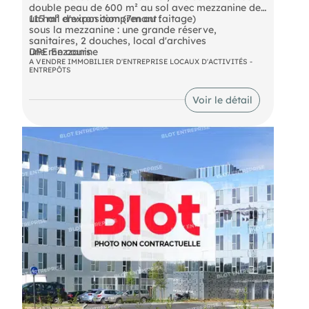
double peau de 600 m² au sol avec mezzanine de
115 m² environ comprenant :
un hall d'exposition (7m au faitage)
sous la mezzanine : une grande réserve,
sanitaires, 2 douches, local d'archives
une mezzanine
DPE En cours
A VENDRE IMMOBILIER D'ENTREPRISE LOCAUX D'ACTIVITÉS -
ENTREPÔTS
Voir le détail