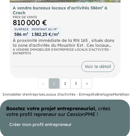
A vendre bureaux locaux d'activités 586m² à
Crach
PRIX DE VENTE
810 000 €
SURFACE
MONTANT AU M²
586 m²
1 382,25 €/m²
À proximité immédiate de la RN 165 , situés dans
la zone d'activités du Moustoir Est . Ces locaux
d'environ 586 m² sont disponibles immédiatement
A VENDRE IMMOBILIER D'ENTREPRISE LOCAUX D'ACTIVITÉS -
ENTREPÔTS
à la vente. Ils offrent une belle visibilité et un
accès PMR, idéals pour votre activité
professionnelle. Ils se composent comme suit :
Voir le détail
Une surface de bureaux de 400 m² environ, Un
atelier de 186 m² environ. Stationnement avec 12
places de parking aérien , locaux fibrés . Les
<
1
2
3
>
informations sur les risques naturels, miniers, ou
technologiques, auxquels ces biens sont exposés,
sont disponibles sur le site
Immobilier d'entreprise
Locaux d'activités - Entrepôts
Bretagne
Morbihan
Boostez votre projet entrepreneurial,
créez
votre profil repreneur sur CessionPME !
Créer mon profil entrepreneur