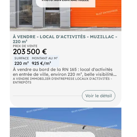
DPE en cours. Les informations sur les risques
auxquels ce bien est exposé sont disponibles sur
le site Géorisques :
https://www.georisques.gouv.fr.
À VENDRE - LOCAL D'ACTIVITÉS - MUZILLAC -
220 m²
PRIX DE VENTE
203 500 €
SURFACE
MONTANT AU M²
220 m²
925 €/m²
À vendre au bord de la RN 165 : local d'activités
en entrée de ville, environ 220 m², belle visibilité.
Ce local d'activités bénéficie d'une excellente
A VENDRE IMMOBILIER D'ENTREPRISE LOCAUX D'ACTIVITÉS -
ENTREPÔTS
accessibilité. Profitez d'une belle visibilité pour
votre entreprise, idéal pour attirer l'attention de
vos clients et partenaires. Terrain constructible !
Voir le détail
Les informations sur les risques naturels, miniers,
ou technologiques, auxquels ces biens sont
exposés, sont disponibles sur le site