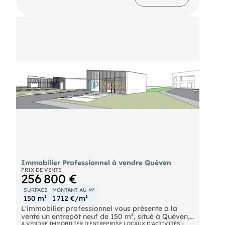
l'arrière. Charpente métallique, toiture fibro et bac
acier. A saisir, faire offre !
Immobilier Professionnel à vendre Quéven
PRIX DE VENTE
256 800 €
SURFACE
MONTANT AU M²
150 m²
1 712 €/m²
L'immobilier professionnel vous présente à la
vente un entrepôt neuf de 150 m², situé à Quéven,
dans un secteur d'activités recherché bénéficiant
A VENDRE IMMOBILIER D'ENTREPRISE LOCAUX D'ACTIVITÉS -