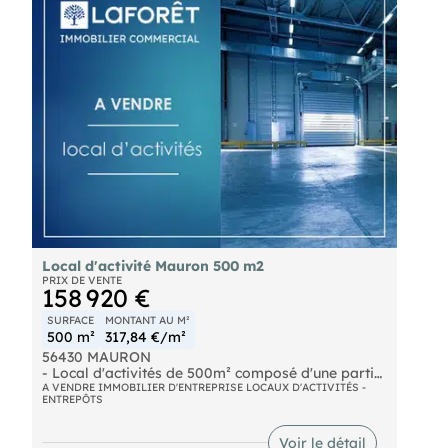
Honoraires inclus de 7.75% à la charge de
l'acquéreur. Prix hors honoraires 300 000 € HT.
DPE en cours. Les informations sur les risques
auxquels ce bien est exposé sont disponibles sur
le site Géorisques :
https://www.georisques.gouv.fr.
Local d'activité Mauron 500 m2
PRIX DE VENTE
158 920 €
SURFACE
MONTANT AU M²
500 m²
317,84 €/m²
56430 MAURON
- Local d'activités de 500m² composé d'une partie
bureau/accueil, de plusieurs ateliers, d'un entrepôt
A VENDRE IMMOBILIER D'ENTREPRISE LOCAUX D'ACTIVITÉS -
ENTREPÔTS
avec porte sectionnelle, sanitaires et un box de
stockage supplémentaire. A l'extérieur un
stationnement à l'avant et une cour close à
Voir le détail