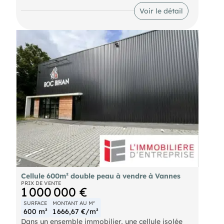
sectionnelle d'une surface de 186m²
Voir le détail
- Aire extérieure bitumé d'une surface de 200m²
+12 places de parking privatives. Honoraires
d'agence en sus à la charge de l'acquéreur : 6,67%
HT du prix de vente.
Cellule 600m² double peau à vendre à Vannes
PRIX DE VENTE
1 000 000 €
SURFACE
MONTANT AU M²
600 m²
1 666,67 €/m²
Dans un ensemble immobilier, une cellule isolée