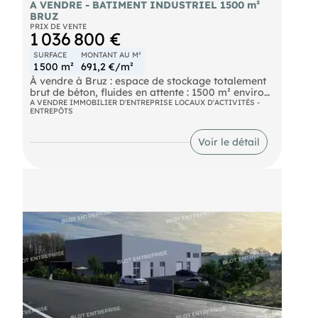
A VENDRE - BATIMENT INDUSTRIEL 1500 m²
BRUZ
PRIX DE VENTE
1 036 800 €
SURFACE
MONTANT AU M²
1 500 m²
691,2 €/m²
À vendre à Bruz : espace de stockage totalement
brut de béton, fluides en attente : 1500 m² environ.
- Toiture fibro, charpente métallique
A VENDRE IMMOBILIER D'ENTREPRISE LOCAUX D'ACTIVITÉS -
ENTREPÔTS
- Bac acier en périphérie
- 1 rideau métallique de plain-pied sous auvent
- 1 porte sectionnelle en façade
Voir le détail
- Site clos accessiblepar deux portails
- Parkings privatifs en façade
- Hauteur sous faîtage de 9,60 m et sous sablière
de 6,50 m. Points forts : façade rénovée, terrain
bitumé et clôturé, accès poids lourds, deux
portails. Les informations sur les risques naturels,
miniers, ou technologiques, auxquels ces biens
sont exposés, sont disponibles sur le site