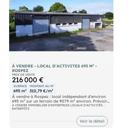
// Programme neuf // normes actuelles Prix de
vente : 435 000 € HT Réf. dossier : 1535 //
Contactez-nous pour en savoir plus ! (EI) Agee
- Numéro RSAC : 411 661 960
- RENNES.
À VENDRE - LOCAL D'ACTIVITES 695 M² -
ROSPEZ
PRIX DE VENTE
216 000 €
SURFACE
MONTANT AU M²
695 m²
310,79 €/m²
À vendre à Rospez : local indépendant d'environ
695 m² sur un terrain de 9079 m² environ. Prévoir
travaux de rénovation. Découvrez ce local
A VENDRE IMMOBILIER D'ENTREPRISE LOCAUX D'ACTIVITÉS -
ENTREPÔTS
d'activités comprenant :
- Espace cuisine / Cafétéria
- 2 portes sectionnelles
Voir le détail
- Hauteur sous faîtage de 5,75 m et sous sablière