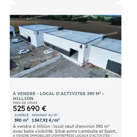
de4,90 m Situé à quelques minutes de Lannion, ce
bien bénéficie d'un accès poids lourds et d'une aire
de manœuvre. La structure métallique et le
bardage métallique offrent une isolation efficace.
Parmi les points forts de ce bien : grand terrain
pour stockage, voirie lourde, beau potentiel,
chauffage électrique. Les informations sur les
risques naturels, miniers, ou technologiques,
auxquels ces biens sont exposés, sont disponibles
sur le site
À VENDRE - LOCAL D'ACTIVITES 390 M² -
HILLION
PRIX DE VENTE
525 690 €
SURFACE
MONTANT AU M²
390 m²
1 347,92 €/m²
À vendre à Hillion : local neuf d'environ 390 m²
avec belle visibilité. Situé entre Lamballe et Saint-
Brieuc, ce local bénéficie d'un accès direct à la RN
A VENDRE IMMOBILIER D'ENTREPRISE LOCAUX D'ACTIVITÉS -