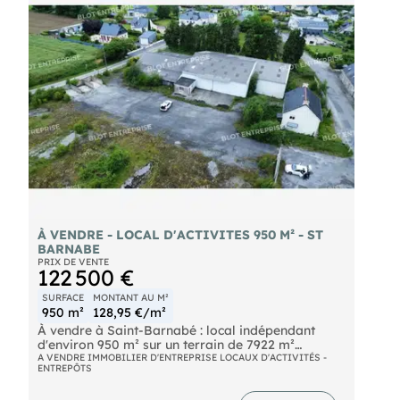
Les + du bien :
Bâtiment d'activité avec bureaux
Terrain privatif
Isolation double peau
Porte sectionnelle
Extérieurs enrobés et clôturés
Prix de vente : 400 000€ HT.
Pour plus d’informations sur ce bien, contactez .
S : 20 ans d’expertise pour vous accompagner
dans votre recherche d’achat d'un LOCAL
D'ACTIVITÉ à Plaintel.
À VENDRE - LOCAL D'ACTIVITES 950 M² - ST
BARNABE
PRIX DE VENTE
122 500 €
SURFACE
MONTANT AU M²
950 m²
128,95 €/m²
À vendre à Saint-Barnabé : local indépendant
d'environ 950 m² sur un terrain de 7922 m²
environ. Prévoir travaux de rénovation. Situé à
A VENDRE IMMOBILIER D'ENTREPRISE LOCAUX D'ACTIVITÉS -
ENTREPÔTS
proximité de Loudéac, ce local bénéficie d'un
accès poids lourds facilité par une aire de