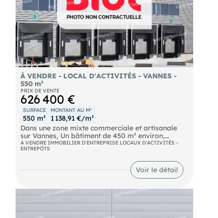
À VENDRE - LOCAL D'ACTIVITÉS - VANNES -
550 m²
PRIX DE VENTE
626 400 €
SURFACE
MONTANT AU M²
550 m²
1 138,91 €/m²
Dans une zone mixte commerciale et artisanale
sur Vannes, Un bâtiment de 450 m² environ,
composé comme suit :
A VENDRE IMMOBILIER D'ENTREPRISE LOCAUX D'ACTIVITÉS -
ENTREPÔTS
- Une partie atelier/stockage d’environ 450 m² en
RDC
- Une mezzanine de 100 m² environ Ce bâtiment
Voir le détail
bénéficie d'une excellente accessibilité grâce à sa
situation dans une zone artisanale dynamique.
Emplacement stratégique. Les informations sur les
risques naturels, miniers, ou technologiques,
auxquels ces biens sont exposés, sont disponibles
sur le site