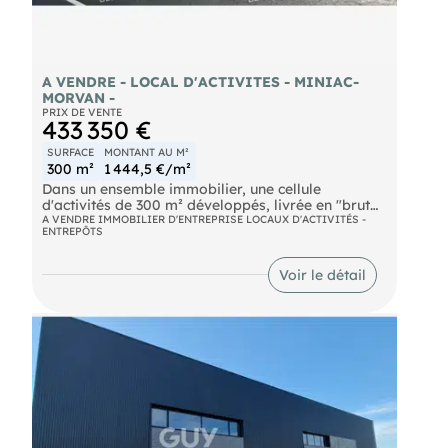
A VENDRE - LOCAL D'ACTIVITES - MINIAC-
MORVAN -
PRIX DE VENTE
433 350 €
SURFACE
MONTANT AU M²
300 m²
1 444,5 €/m²
Dans un ensemble immobilier, une cellule
d'activités de 300 m² développés, livrée en "brut
de béton", isolation double peau toiture et
A VENDRE IMMOBILIER D'ENTREPRISE LOCAUX D'ACTIVITÉS -
ENTREPÔTS
périphérie, comprenant :
- 250 m² de surface au sol
- 50 m² de mezzanine Le tout sur un terrain clos,
Voir le détail
accès gros porteurs
- voirie lourde Les informations sur les risques
naturels, miniers, ou technologiques, auxquels ces
biens sont exposés, sont disponibles sur le site