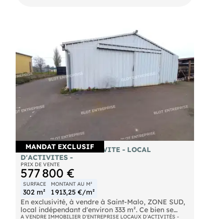
Vannes et de la presqu'île de Rhuys . Les
informations sur les risques naturels, miniers, ou
technologiques, auxquels ces biens sont exposés,
sont disponibles sur le site
MANDAT EXCLUSIF
A VENDRE EN EXCLUSIVITE - LOCAL
D'ACTIVITES -
PRIX DE VENTE
577 800 €
SURFACE
MONTANT AU M²
302 m²
1 913,25 €/m²
En exclusivité, à vendre à Saint-Malo, ZONE SUD,
local indépendant d'environ 333 m². Ce bien se
compose de :
A VENDRE IMMOBILIER D'ENTREPRISE LOCAUX D'ACTIVITÉS -