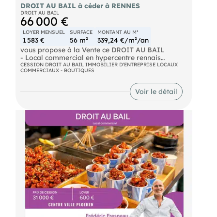
DROIT AU BAIL à céder à RENNES
DROIT AU BAIL
66 000 €
LOYER MENSUEL
SURFACE
MONTANT AU M²
1 583 €
56 m²
339,24 €/m²/an
vous propose à la Vente ce DROIT AU BAIL
- Local commercial en hypercentre rennais
- Une opportunité commerciale à saisir
CESSION DROIT AU BAIL IMMOBILIER D'ENTREPRISE LOCAUX
COMMERCIAUX - BOUTIQUES
Plongez au coeur de l'effervescence rennaise avec
ce droit au bail idéalement situé dans un
Voir le détail
environnement commercial des plus attractifs.
À deux pas de la place des Lices et du métro
Sainte-Anne, ce local de 56 m² environ bénéficie
d'un emplacement stratégique, situé entre un
secteur dynamique de restauration et les rues
commerçantes accueillant de belles enseignes de
prêt-à-porter.
Il profite ainsi d'un environnement attractif et d'un
flux piéton important.
Un emplacement stratégique pour développer
votre activité.