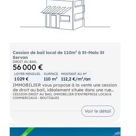
HT. En complément, il est possible de bénéficier de
trois places de stationnement privatives, un
véritable atout dans ce secteur recherché,
moyennant un loyer supplémentaire de 230 € HT
mensuel. Conditions, nous consulter.
Cession de bail local de 110m² à St-Malo St
Servan
DROIT AU BAIL
56 000 €
LOYER MENSUEL
SURFACE
MONTANT AU M²
1 029 €
110 m²
112,2 €/m²/an
IMMOBILIER vous propose à la vente une cession
de droit au bail, idéalement située dans une rue
passante et commerçante du secteur de Saint-
CESSION DROIT AU BAIL IMMOBILIER D'ENTREPRISE LOCAUX
COMMERCIAUX - BOUTIQUES
Servan à Saint-Malo. Ce local bénéficie d'un
emplacement stratégique offrant une excellente
visibilité et un flux régulier de clientèle. Les locaux
Voir le détail
disposent d'une surface de vente agréable,
lumineuse et fonctionnelle, permettant d'accueillir
une activité commerciale dans de bonnes
conditions. Ils comprennent également un arrière-
magasin offrant un espace de stockage et