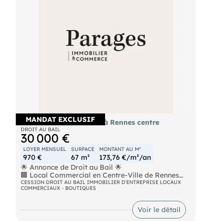
une estimation de votre fonds de commerce (EI)
Agent Commercial
- Numéro RSAC :
- .
MANDAT EXCLUSIF
Droit au bail local 67m² à Rennes centre
DROIT AU BAIL
30 000 €
LOYER MENSUEL
SURFACE
MONTANT AU M²
970 €
67 m²
173,76 €/m²/an
🌟 Annonce de Droit au Bail 🌟
🏢 Local Commercial en Centre-Ville de Rennes
Disponible 🏢
CESSION DROIT AU BAIL IMMOBILIER D'ENTREPRISE LOCAUX
COMMERCIAUX - BOUTIQUES
Caractéristiques du Local Commercial :
🌟 Emplacement privilégié au centre-ville de
Rennes, dans une zone à fort passage piétonnier
Voir le détail
🌟 Surface spacieuse de 67m² et bien agencée,