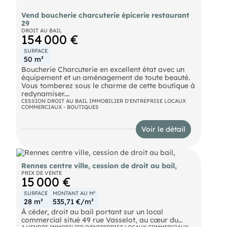
Vend boucherie charcuterie épicerie restaurant
29
DROIT AU BAIL
154 000 €
SURFACE
50 m²
Boucherie Charcuterie en excellent état avec un
équipement et un aménagement de toute beauté.
Vous tomberez sous le charme de cette boutique à
redynamiser.
Forte d'une clientèle au pouvoir d'achat important,
CESSION DROIT AU BAIL IMMOBILIER D'ENTREPRISE LOCAUX
COMMERCIAUX - BOUTIQUES
ce magasin est destiné à un professionnel de la
boucherie charcuterie.
Leshoraires d'ouvertures actuels permettent
Voir le détail
d'accroitre le résultat.
Magasin fermé 5 semaines en été.
Prix du droit au bail 154000€ FAI
Une visite s'impose.
Rennes centre ville, cession de droit au bail,
PRIX DE VENTE
15 000 €
Votre conseiller IMMOBILIER & COMMERCE :
SURFACE
MONTANT AU M²
Agent commercial (Entreprise individuelle)
28 m²
535,71 €/m²
RSAC 483267969
À céder, droit au bail portant sur un local
commercial situé 49 rue Vasselot, au cœur du
A VENDRE IMMOBILIER D'ENTREPRISE LOCAUX COMMERCIAUX -