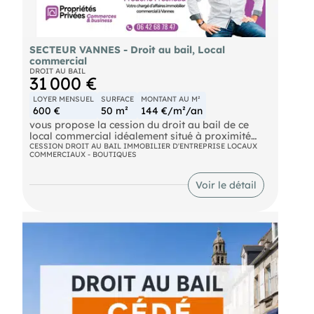
SECTEUR VANNES - Droit au bail, Local
commercial
DROIT AU BAIL
31 000 €
LOYER MENSUEL
SURFACE
MONTANT AU M²
600 €
50 m²
144 €/m²/an
vous propose la cession du droit au bail de ce
local commercial idéalement situé à proximité
immédiate de Vannes, sur un secteur dynamique
CESSION DROIT AU BAIL IMMOBILIER D'ENTREPRISE LOCAUX
COMMERCIAUX - BOUTIQUES
bénéficiant d'une excellente visibilité et d'un accès
facile.
Voir le détail
D'une surface d'environ 50 m², ce local offre une
configuration fonctionnelle avec une mezzanine
pouvant servir de réserve, de stockage ou
d'espace complémentaire selon votre activité.
Son principal atout réside dans la présence d'une
extraction, permettant d'accueillir de nombreuses
activités de restauration, mais également de
nombreux commerces ou activités de services.
Le local dispose également de deux places de