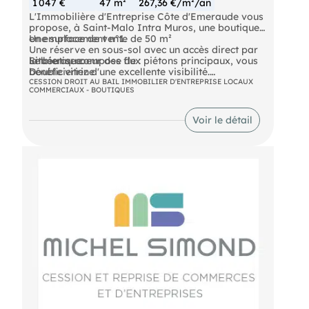
1 047 €
47 m²
267,36 €/m²/an
L'Immobilière d'Entreprise Côte d'Emeraude vous
propose, à Saint-Malo Intra Muros, une boutique
en emplacement n°1.
Une surface de vente de 50 m²
Une réserve en sous-sol avec un accès direct par
Le bien se compose de :
la boutique
Située au coeur des flux piétons principaux, vous
Double vitrine
bénéficieriez d'une excellente visibilité.
CESSION DROIT AU BAIL IMMOBILIER D'ENTREPRISE LOCAUX
COMMERCIAUX - BOUTIQUES
DPE En cours
Voir le détail