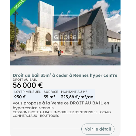
d'organisation complémentaire. L'ensemble
développe une surface totale d'environ 110 m²,
offrant de beaux volumes et de nombreuses
possibilités d'aménagement selon le projet du
futur exploitant. Le loyer mensuel s'élève à 1 029 €
HT. Conditions de la cession : nous consulter.
Droit au bail 35m² à céder à Rennes hyper centre
DROIT AU BAIL
56 000 €
LOYER MENSUEL
SURFACE
MONTANT AU M²
950 €
35 m²
325,68 €/m²/an
vous propose à la Vente ce DROIT AU BAIL en
hypercentre rennais
CESSION DROIT AU BAIL IMMOBILIER D'ENTREPRISE LOCAUX
COMMERCIAUX - BOUTIQUES
Découvrez cette opportunité commerciale
idéalement située au coeur de Rennes.
Voir le détail
À deux pas de la place des Lices et du métro