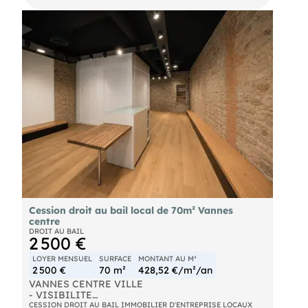
Sainte-Anne, ce local de 35 m² environ bénéficie
d'une belle visibilité et d'un emplacement
stratégique en angle.
Complété par une cave en sous-sol, ce droit au
bail allie praticité et potentiel pour votre activité.
Un cadre dynamique pour développer votre projet
dans l'un des quartiers les plus animés de la ville.
Cession droit au bail local de 70m² Vannes
centre
DROIT AU BAIL
2 500 €
LOYER MENSUEL
SURFACE
MONTANT AU M²
2 500 €
70 m²
428,52 €/m²/an
VANNES CENTRE VILLE
- VISIBILITE
- A CEDER
CESSION DROIT AU BAIL IMMOBILIER D'ENTREPRISE LOCAUX