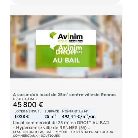
offrant un espace polyvalent adapté à diverses
activités commerciales
🌟 Belle vitrine offrant une visibilité
🌟 Environnement dynamique et attractif, entouré
de commerces, restaurants et bureaux
🔹 Position stratégique dans l'un des quartiers les
plus animés de Rennes, garantissant une visibilité
accrue pour votre entreprise
Informations Pratiques :
📅 Disponible immédiatement
📞 Pour plus de détails ou pour organiser une
visite, veuillez nous contacter
Les informations sur les risques auxquels ce bien
est exposé sont disponibles sur
A saisir dab local de 25m² centre ville de Rennes
DROIT AU BAIL
45 800 €
LOYER MENSUEL
SURFACE
MONTANT AU M²
1 028 €
25 m²
493,44 €/m²/an
Local commercial de 25 m² en DROIT AU BAIL
- Hypercentre ville de RENNES (35)
CESSION DROIT AU BAIL IMMOBILIER D'ENTREPRISE LOCAUX
COMMERCIAUX - BOUTIQUES
Découvrez cette opportunité à Rennes dans une