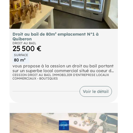
Droit au bail de 80m² emplacement N°1 à
Quiberon
DROIT AU BAIL
25 500 €
SURFACE
80 m²
vous propose à la cession un droit au bail portant
sur un superbe local commercial situé au coeur de
Quiberon, sur un emplacement d'angle offrant une
CESSION DROIT AU BAIL IMMOBILIER D'ENTREPRISE LOCAUX
COMMERCIAUX - BOUTIQUES
excellente visibilité et un flux piéton permanent.
Entièrement rénové avec des prestations de
qualité, ce commerce bénéficie d'un agencement
Voir le détail
moderne, lumineux et immédiatement exploitable.
Les atouts du local :
- Emplacement n°1 en centre-ville
- Belle visibilité grâce à sa façade d'angle
- Surface d'environ 80 m²
- Magasin entièrement refait à neuf
- Vitrine réfrigérée et mobilierde qualité
- Linéaire complet de meubles frigorifiques vitrés
- Aucun travaux à prévoir Bail commercial récent