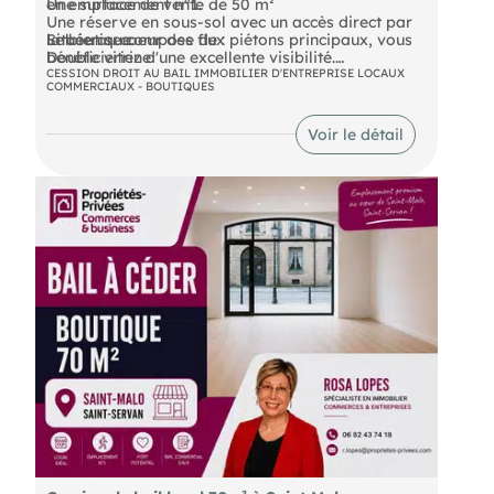
en emplacement n°1.
Une surface de vente de 50 m²
Une réserve en sous-sol avec un accès direct par
Le bien se compose de :
la boutique
Située au coeur des flux piétons principaux, vous
Double vitrine
bénéficieriez d'une excellente visibilité.
CESSION DROIT AU BAIL IMMOBILIER D'ENTREPRISE LOCAUX
COMMERCIAUX - BOUTIQUES
DPE En cours
Voir le détail