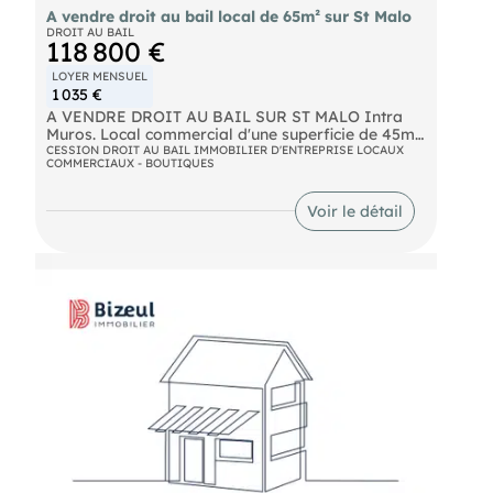
A vendre droit au bail local de 65m² sur St Malo
DROIT AU BAIL
118 800 €
LOYER MENSUEL
1 035 €
A VENDRE DROIT AU BAIL SUR ST MALO Intra
Muros. Local commercial d'une superficie de 45m²
au rez-de-chaussée et de 20m² au sous-sol. Bail
CESSION DROIT AU BAIL IMMOBILIER D'ENTREPRISE LOCAUX
COMMERCIAUX - BOUTIQUES
tous commerces Loyer mensuel TTC : 1035€
Emplacement avec fort passage A vendre 110 000
€ Net vendeur
Voir le détail