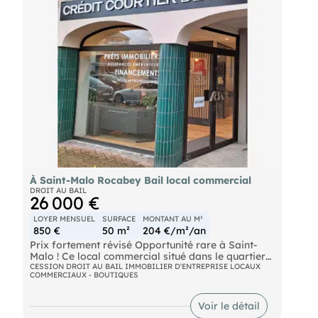
parfaitement adaptée à une activité de commerce
de détail. Au sous-sol, deux grandes caves saines
complètent l'ensemble et offrent d'importantes
capacités de stockage. Un sanitaire privatif est
également à disposition. Le loyer mensuel s'élève
à 1 150 €, non assujetti à la TVA Conditions, nous
consulter.
À Saint-Malo Rocabey Bail local commercial
DROIT AU BAIL
26 000 €
LOYER MENSUEL
SURFACE
MONTANT AU M²
850 €
50 m²
204 €/m²/an
Prix fortement révisé Opportunité rare à Saint-
Malo ! Ce local commercial situé dans le quartier
recherché de Rocabey constitue une excellente
CESSION DROIT AU BAIL IMMOBILIER D'ENTREPRISE LOCAUX
COMMERCIAUX - BOUTIQUES
opportunité d'installation à moindre coût.
=>Emplacement : Avenue passante Vitrine sur rue
(2,50 m) Quartier dynamique => Local : Surface :
Voir le détail
50 m² RDC 1 espace accueil 1 bureau fermé (10