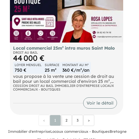
Local commercial 25m² intra muros Saint Malo
DROIT AU BAIL
44 000 €
LOYER MENSUEL
SURFACE
MONTANT AU M²
750 €
25 m²
360 €/m²/an
vous propose à la vente une cession de droit au
bail pour un local commercial d'environ 25 m²,
idéalement situé au coeur de Saint-Malo Intra-
CESSION DROIT AU BAIL IMMOBILIER D'ENTREPRISE LOCAUX
COMMERCIAUX - BOUTIQUES
Muros.
Le local bénéficie d'un bail 3/6/9, autorisant tout
commerce sauf restauration et activités générant
Voir le détail
des nuisances.
Atout majeur : faible loyer de 750 euros TTC par
<
1
2
3
>
mois, avec une taxe foncière de seulement 490
euros par an.
Immobilier d'entreprise
Locaux commerciaux - Boutiques
Bretagne
Emplacement recherché, parfait pour une activité