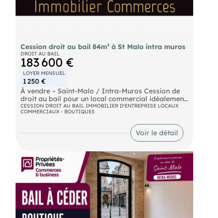
Cession droit au bail 84m² à St Malo intra muros
DROIT AU BAIL
183 600 €
LOYER MENSUEL
1 250 €
À vendre – Saint-Malo / Intra-Muros Cession de
droit au bail pour un local commercial idéalement
situé. Surface totale de 84 m², comprenant : 42 m²
CESSION DROIT AU BAIL IMMOBILIER D'ENTREPRISE LOCAUX
COMMERCIAUX - BOUTIQUES
de surface commerciale 42 m² de réserve Loyer
mensuel : 1 250 € Prix de cession : 170 000 € net
vendeur
Voir le détail