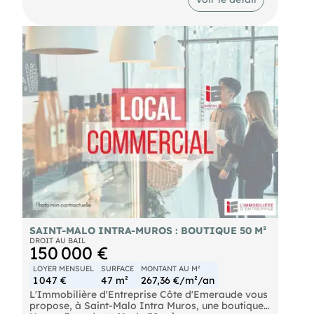
disposent d'une surface de vente agréable,
lumineuse et fonctionnelle, permettant d'accueillir
une activité commerciale dans de bonnes
conditions. Ils comprennent également un arrière-
magasin offrant un espace de stockage et
d'organisation complémentaire. L'ensemble
développe une surface totale d'environ 110 m²,
offrant de beaux volumes et de nombreuses
possibilités d'aménagement selon le projet du
futur exploitant. Le loyer mensuel s'élève à 1 029 €
HT. Conditions de la cession : nous consulter.
SAINT-MALO INTRA-MUROS : BOUTIQUE 50 M²
DROIT AU BAIL
150 000 €
LOYER MENSUEL
SURFACE
MONTANT AU M²
1 047 €
47 m²
267,36 €/m²/an
L'Immobilière d'Entreprise Côte d'Emeraude vous
propose, à Saint-Malo Intra Muros, une boutique