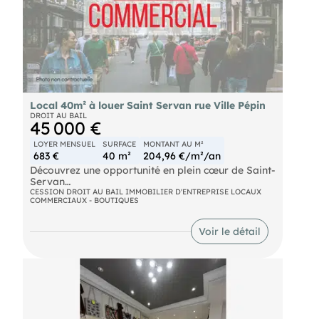
Local 40m² à louer Saint Servan rue Ville Pépin
DROIT AU BAIL
45 000 €
LOYER MENSUEL
SURFACE
MONTANT AU M²
683 €
40 m²
204,96 €/m²/an
Découvrez une opportunité en plein cœur de Saint-
Servan
CESSION DROIT AU BAIL IMMOBILIER D'ENTREPRISE LOCAUX
COMMERCIAUX - BOUTIQUES
L'Immobilière d'Entreprise Côte d'Émeraude vous
propose la cession d'un droit au bail pour un local
commercial de 40 m² environ, idéalement situé
Voir le détail
dans la rue Ville Pépin.
Ce bien fonctionnel et bien agencé se compose
d'un espace boutique lumineux, parfait pour
accueillir votre clientèle. À l'arrière, une pièce
polyvalente s'offre à vous : bureau ou zone de
stockage.