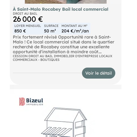
À Saint-Malo Rocabey Bail local commercial
DROIT AU BAIL
26 000 €
LOYER MENSUEL
SURFACE
MONTANT AU M²
850 €
50 m²
204 €/m²/an
Prix fortement révisé Opportunité rare à Saint-
Malo ! Ce local commercial situé dans le quartier
recherché de Rocabey constitue une excellente
opportunité d'installation à moindre coût.
=>Emplacement : Avenue passante Vitrine sur rue
CESSION DROIT AU BAIL IMMOBILIER D'ENTREPRISE LOCAUX
COMMERCIAUX - BOUTIQUES
(2,50 m) Quartier dynamique => Local : Surface :
50 m² RDC 1 espace accueil 1 bureau fermé (10
m²) Couloir avec salle d’attente 1 pièce lumineuse
Voir le détail
au fond (bureau / détente) Cuisine encastrée
récente Sanitaires => Stationnement : 1 place de
parking incluse => Destination : Activités
commerciales ou tertiaires. => Les + : Local
récemment rénové Aménagement fonctionnel Prêt
à exploiter Pour plus d’informations ou organiser
une visite, merci de me contacter.