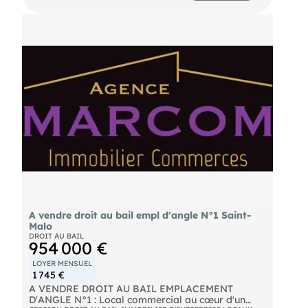
m²) Couloir avec salle d’attente 1 pièce lumineuse
au fond (bureau / détente) Cuisine encastrée
récente Sanitaires => Stationnement : 1 place de
parking incluse => Destination : Activités
commerciales ou tertiaires. => Les + : Local
récemment rénové Aménagement fonctionnel Prêt
à exploiter Pour plus d’informations ou organiser
une visite, merci de me contacter.
A vendre droit au bail empl d'angle N°1 Saint-
Malo
DROIT AU BAIL
954 000 €
LOYER MENSUEL
1 745 €
A VENDRE DROIT AU BAIL EMPLACEMENT
D'ANGLE N°1 : Local commercial au cœur d'un