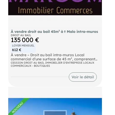
À vendre droit au bail 45m² à t Malo intra-muros
DROIT AU BAIL
135 000 €
LOYER MENSUEL
612 €
À vendre – Droit au bail intra-muros Local
commercial d’une surface de 45 m², comprenant
un espace de vente, des sanitaires ainsi qu’une
CESSION DROIT AU BAIL IMMOBILIER D'ENTREPRISE LOCAUX
COMMERCIAUX - BOUTIQUES
arrière-boutique attenante. Une cave de 20 m² en
sous-sol complète ce bien. Tous commerces
autorisés, hors activités générant des nuisances.
Voir le détail
Loyer mensuel HT : 612 € Prix de cession : 125 000
€ net vendeur