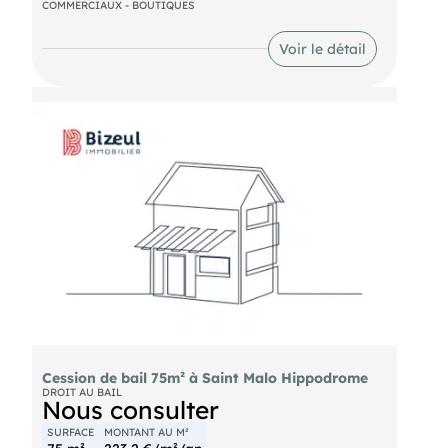
concept store, etc.).
COMMERCIAUX - BOUTIQUES
DPE En cours
Voir le détail
Cession de bail 75m² à Saint Malo Hippodrome
DROIT AU BAIL
Nous consulter
SURFACE
MONTANT AU M²