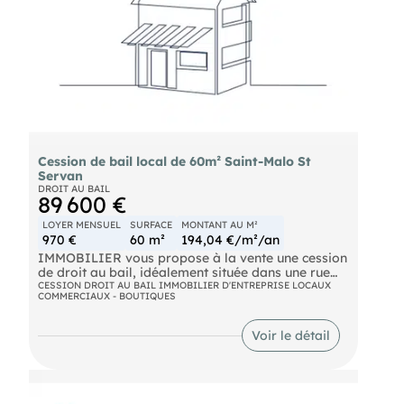
dans un secteur recherché et touristique. Le loyer
mensuel s'élève à 978 €, non assujetti à la TVA.
Conditions, nous consulter.
Cession de bail local de 60m² Saint-Malo St
Servan
DROIT AU BAIL
89 600 €
LOYER MENSUEL
SURFACE
MONTANT AU M²
970 €
60 m²
194,04 €/m²/an
IMMOBILIER vous propose à la vente une cession
de droit au bail, idéalement située dans une rue
très fréquentée, passante et commerçante du
CESSION DROIT AU BAIL IMMOBILIER D'ENTREPRISE LOCAUX
COMMERCIAUX - BOUTIQUES
quartier de Saint-Servan à Saint-Malo, entourée
de nombreux commerces et à proximité
immédiate de la place du marché. Les locaux sont
Voir le détail
en très bon état général et offrent un agencement
fonctionnel, parfaitement adapté à une activité
commerciale, professionnelle, tertiaire ou de
services. Ils se composent d'un espace accueil
avec salle d'attente, de deux bureaux fermés,