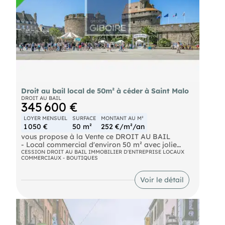
Droit au bail local de 50m² à céder à Saint Malo
DROIT AU BAIL
345 600 €
LOYER MENSUEL
SURFACE
MONTANT AU M²
1 050 €
50 m²
252 €/m²/an
vous propose à la Vente ce DROIT AU BAIL
- Local commercial d'environ 50 m² avec jolie
vitrine situé au coeur du quartier commerçant de
CESSION DROIT AU BAIL IMMOBILIER D'ENTREPRISE LOCAUX
COMMERCIAUX - BOUTIQUES
SAINT MALO intramuros. Environnement
commercial qualitatif et dynamique
Voir le détail