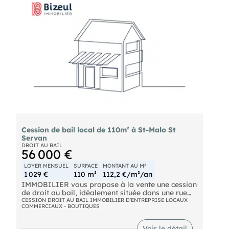
ainsi que d'une arrière-boutique comprenant un
bureau supplémentaire et un sanitaire. L'ensemble
développe une surface d'environ 60 m², offrant un
cadre de travail agréable et facilement modulable
selon l'activité. Le loyer mensuel s'élève à 970 €
HT. En complément, il est possible de bénéficier de
trois places de stationnement privatives, un
véritable atout dans ce secteur recherché,
moyennant un loyer supplémentaire de 230 € HT
mensuel. Conditions, nous consulter.
Cession de bail local de 110m² à St-Malo St
Servan
DROIT AU BAIL
56 000 €
LOYER MENSUEL
SURFACE
MONTANT AU M²
1 029 €
110 m²
112,2 €/m²/an
IMMOBILIER vous propose à la vente une cession
de droit au bail, idéalement située dans une rue
passante et commerçante du secteur de Saint-
CESSION DROIT AU BAIL IMMOBILIER D'ENTREPRISE LOCAUX
COMMERCIAUX - BOUTIQUES
Servan à Saint-Malo. Ce local bénéficie d'un
emplacement stratégique offrant une excellente
visibilité et un flux régulier de clientèle. Les locaux
Voir le détail