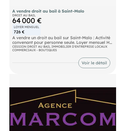
A vendre droit au bail à Saint-Malo
DROIT AU BAIL
64 000 €
LOYER MENSUEL
726 €
A vendre un droit au bail sur Saint-Malo : Activité
convenant pour personne seule. Loyer mensuel HT
: 726 €
CESSION DROIT AU BAIL IMMOBILIER D'ENTREPRISE LOCAUX
COMMERCIAUX - BOUTIQUES
- Foncier charge preneur A vendre 52 000 €
Voir le détail