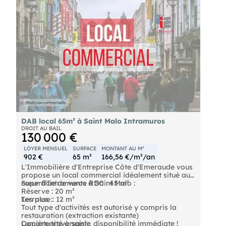
DAB local 65m² à Saint Malo Intramuros
DROIT AU BAIL
130 000 €
LOYER MENSUEL
SURFACE
MONTANT AU M²
902 €
65 m²
166,56 €/m²/an
L'Immobilière d'Entreprise Côte d'Emeraude vous
propose un local commercial idéalement situé au
cœur d'Intramuros à Saint Malo :
Superficie de vente RDC : 45 m²
Réserve : 20 m²
Terrasse : 12 m²
Les plus :
Tout type d'activités est autorisé y compris la
restauration (extraction existante)
Lumière traversante
Opportunité à saisir, disponibilité immédiate !