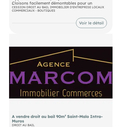
Cloisons facilement démontables pour un
aménagement personnalisé
DPE En cours
CESSION DROIT AU BAIL IMMOBILIER D'ENTREPRISE LOCAUX
COMMERCIAUX - BOUTIQUES
Belle vitrine à l'avant du magasin
Droit de terrasse
Voir le détail
A vendre droit au bail 90m² Saint-Malo Intra-
Muros
DROIT AU BAIL