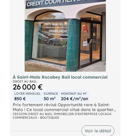
parfaitement adaptée à une activité de commerce
de détail. Au sous-sol, deux grandes caves saines
complètent l'ensemble et offrent d'importantes
capacités de stockage. Un sanitaire privatif est
également à disposition. Le loyer mensuel s'élève
à 1 150 €, non assujetti à la TVA Conditions, nous
consulter.
À Saint-Malo Rocabey Bail local commercial
DROIT AU BAIL
26 000 €
LOYER MENSUEL
SURFACE
MONTANT AU M²
850 €
50 m²
204 €/m²/an
Prix fortement révisé Opportunité rare à Saint-
Malo ! Ce local commercial situé dans le quartier
recherché de Rocabey constitue une excellente
CESSION DROIT AU BAIL IMMOBILIER D'ENTREPRISE LOCAUX
COMMERCIAUX - BOUTIQUES
opportunité d'installation à moindre coût.
=>Emplacement : Avenue passante Vitrine sur rue
(2,50 m) Quartier dynamique => Local : Surface :
Voir le détail
50 m² RDC 1 espace accueil 1 bureau fermé (10