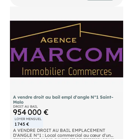
m²) Couloir avec salle d’attente 1 pièce lumineuse
au fond (bureau / détente) Cuisine encastrée
récente Sanitaires => Stationnement : 1 place de
parking incluse => Destination : Activités
commerciales ou tertiaires. => Les + : Local
récemment rénové Aménagement fonctionnel Prêt
à exploiter Pour plus d’informations ou organiser
une visite, merci de me contacter.
A vendre droit au bail empl d'angle N°1 Saint-
Malo
DROIT AU BAIL
954 000 €
LOYER MENSUEL
1 745 €
A VENDRE DROIT AU BAIL EMPLACEMENT
D'ANGLE N°1 : Local commercial au cœur d'un