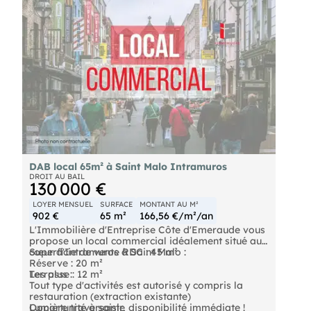
DAB local 65m² à Saint Malo Intramuros
DROIT AU BAIL
130 000 €
LOYER MENSUEL
SURFACE
MONTANT AU M²
902 €
65 m²
166,56 €/m²/an
L'Immobilière d'Entreprise Côte d'Emeraude vous
propose un local commercial idéalement situé au
cœur d'Intramuros à Saint Malo :
Superficie de vente RDC : 45 m²
Réserve : 20 m²
Terrasse : 12 m²
Les plus :
Tout type d'activités est autorisé y compris la
restauration (extraction existante)
Lumière traversante
Opportunité à saisir, disponibilité immédiate !