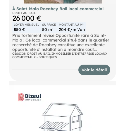
À Saint-Malo Rocabey Bail local commercial
DROIT AU BAIL
26 000 €
LOYER MENSUEL
SURFACE
MONTANT AU M²
850 €
50 m²
204 €/m²/an
Prix fortement révisé Opportunité rare à Saint-
Malo ! Ce local commercial situé dans le quartier
recherché de Rocabey constitue une excellente
opportunité d'installation à moindre coût.
=>Emplacement : Avenue passante Vitrine sur rue
CESSION DROIT AU BAIL IMMOBILIER D'ENTREPRISE LOCAUX
COMMERCIAUX - BOUTIQUES
(2,50 m) Quartier dynamique => Local : Surface :
50 m² RDC 1 espace accueil 1 bureau fermé (10
m²) Couloir avec salle d’attente 1 pièce lumineuse
Voir le détail
au fond (bureau / détente) Cuisine encastrée
récente Sanitaires => Stationnement : 1 place de
parking incluse => Destination : Activités
commerciales ou tertiaires. => Les + : Local
récemment rénové Aménagement fonctionnel Prêt
à exploiter Pour plus d’informations ou organiser
une visite, merci de me contacter.