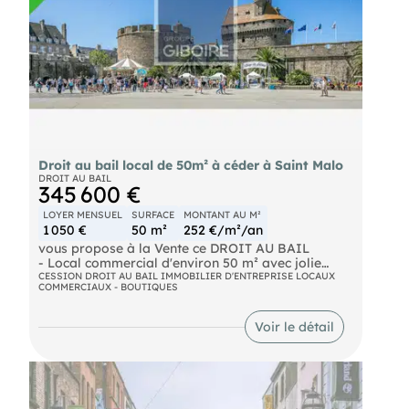
Droit au bail local de 50m² à céder à Saint Malo
DROIT AU BAIL
345 600 €
LOYER MENSUEL
SURFACE
MONTANT AU M²
1 050 €
50 m²
252 €/m²/an
vous propose à la Vente ce DROIT AU BAIL
- Local commercial d'environ 50 m² avec jolie
vitrine situé au coeur du quartier commerçant de
CESSION DROIT AU BAIL IMMOBILIER D'ENTREPRISE LOCAUX
COMMERCIAUX - BOUTIQUES
SAINT MALO intramuros. Environnement
commercial qualitatif et dynamique
Voir le détail