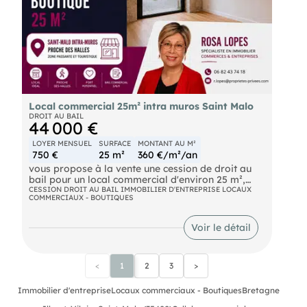
Local commercial 25m² intra muros Saint Malo
DROIT AU BAIL
44 000 €
LOYER MENSUEL
SURFACE
MONTANT AU M²
750 €
25 m²
360 €/m²/an
vous propose à la vente une cession de droit au
bail pour un local commercial d'environ 25 m²,
idéalement situé au coeur de Saint-Malo Intra-
CESSION DROIT AU BAIL IMMOBILIER D'ENTREPRISE LOCAUX
COMMERCIAUX - BOUTIQUES
Muros.
Le local bénéficie d'un bail 3/6/9, autorisant tout
commerce sauf restauration et activités générant
Voir le détail
des nuisances.
Atout majeur : faible loyer de 750 euros TTC par
<
1
2
3
>
mois, avec une taxe foncière de seulement 490
euros par an.
Immobilier d'entreprise
Locaux commerciaux - Boutiques
Bretagne
Emplacement recherché, parfait pour une activité