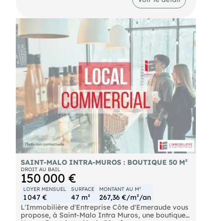
disposent d'une surface de vente agréable,
lumineuse et fonctionnelle, permettant d'accueillir
une activité commerciale dans de bonnes
conditions. Ils comprennent également un arrière-
magasin offrant un espace de stockage et
d'organisation complémentaire. L'ensemble
développe une surface totale d'environ 110 m²,
offrant de beaux volumes et de nombreuses
possibilités d'aménagement selon le projet du
futur exploitant. Le loyer mensuel s'élève à 1 029 €
HT. Conditions de la cession : nous consulter.
SAINT-MALO INTRA-MUROS : BOUTIQUE 50 M²
DROIT AU BAIL
150 000 €
LOYER MENSUEL
SURFACE
MONTANT AU M²
1 047 €
47 m²
267,36 €/m²/an
L'Immobilière d'Entreprise Côte d'Emeraude vous
propose, à Saint-Malo Intra Muros, une boutique