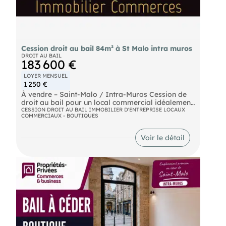
Cession droit au bail 84m² à St Malo intra muros
DROIT AU BAIL
183 600 €
LOYER MENSUEL
1 250 €
À vendre – Saint-Malo / Intra-Muros Cession de
droit au bail pour un local commercial idéalement
situé. Surface totale de 84 m², comprenant : 42 m²
CESSION DROIT AU BAIL IMMOBILIER D'ENTREPRISE LOCAUX
COMMERCIAUX - BOUTIQUES
de surface commerciale 42 m² de réserve Loyer
mensuel : 1 250 € Prix de cession : 170 000 € net
vendeur
Voir le détail