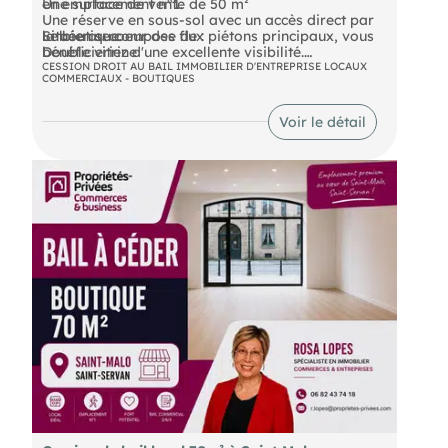
en emplacement n°1.
Une surface de vente de 50 m²
Une réserve en sous-sol avec un accès direct par
Le bien se compose de :
la boutique
Située au coeur des flux piétons principaux, vous
Double vitrine
bénéficieriez d'une excellente visibilité.
CESSION DROIT AU BAIL IMMOBILIER D'ENTREPRISE LOCAUX
COMMERCIAUX - BOUTIQUES
DPE En cours
Voir le détail