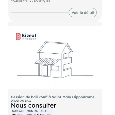
concept store, etc.).
COMMERCIAUX - BOUTIQUES
DPE En cours
Voir le détail
Cession de bail 75m² à Saint Malo Hippodrome
DROIT AU BAIL
Nous consulter
SURFACE
MONTANT AU M²