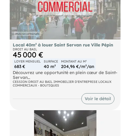
Local 40m² à louer Saint Servan rue Ville Pépin
DROIT AU BAIL
45 000 €
LOYER MENSUEL
SURFACE
MONTANT AU M²
683 €
40 m²
204,96 €/m²/an
Découvrez une opportunité en plein cœur de Saint-
Servan
CESSION DROIT AU BAIL IMMOBILIER D'ENTREPRISE LOCAUX
COMMERCIAUX - BOUTIQUES
L'Immobilière d'Entreprise Côte d'Émeraude vous
propose la cession d'un droit au bail pour un local
commercial de 40 m² environ, idéalement situé
Voir le détail
dans la rue Ville Pépin.
Ce bien fonctionnel et bien agencé se compose
d'un espace boutique lumineux, parfait pour
accueillir votre clientèle. À l'arrière, une pièce
polyvalente s'offre à vous : bureau ou zone de
stockage.