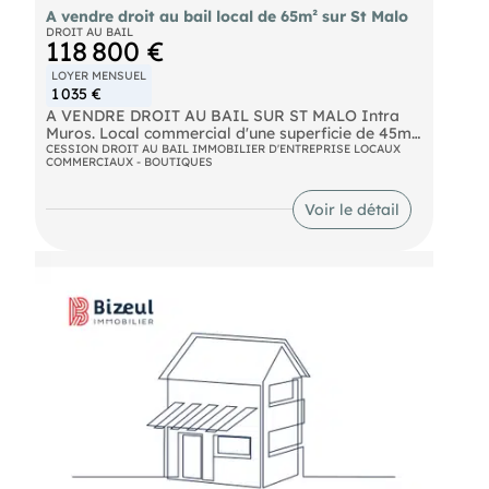
A vendre droit au bail local de 65m² sur St Malo
DROIT AU BAIL
118 800 €
LOYER MENSUEL
1 035 €
A VENDRE DROIT AU BAIL SUR ST MALO Intra
Muros. Local commercial d'une superficie de 45m²
au rez-de-chaussée et de 20m² au sous-sol. Bail
CESSION DROIT AU BAIL IMMOBILIER D'ENTREPRISE LOCAUX
COMMERCIAUX - BOUTIQUES
tous commerces Loyer mensuel TTC : 1035€
Emplacement avec fort passage A vendre 110 000
€ Net vendeur
Voir le détail