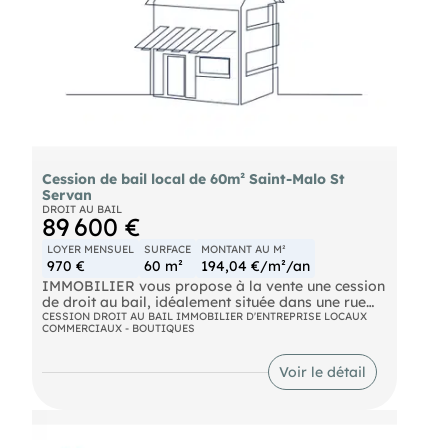
dans un secteur recherché et touristique. Le loyer
mensuel s'élève à 978 €, non assujetti à la TVA.
Conditions, nous consulter.
Cession de bail local de 60m² Saint-Malo St
Servan
DROIT AU BAIL
89 600 €
LOYER MENSUEL
SURFACE
MONTANT AU M²
970 €
60 m²
194,04 €/m²/an
IMMOBILIER vous propose à la vente une cession
de droit au bail, idéalement située dans une rue
très fréquentée, passante et commerçante du
CESSION DROIT AU BAIL IMMOBILIER D'ENTREPRISE LOCAUX
COMMERCIAUX - BOUTIQUES
quartier de Saint-Servan à Saint-Malo, entourée
de nombreux commerces et à proximité
immédiate de la place du marché. Les locaux sont
Voir le détail
en très bon état général et offrent un agencement
fonctionnel, parfaitement adapté à une activité
commerciale, professionnelle, tertiaire ou de
services. Ils se composent d'un espace accueil
avec salle d'attente, de deux bureaux fermés,