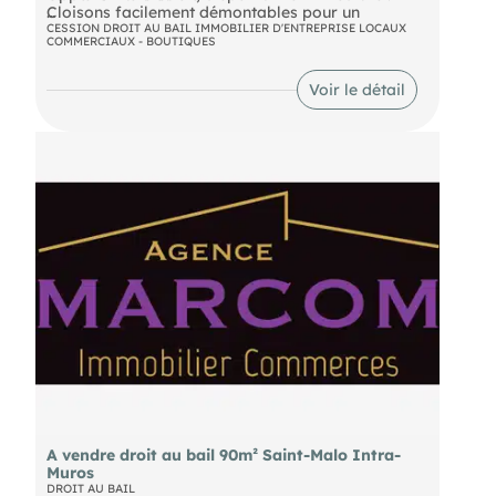
Cloisons facilement démontables pour un
aménagement personnalisé
DPE En cours
CESSION DROIT AU BAIL IMMOBILIER D'ENTREPRISE LOCAUX
COMMERCIAUX - BOUTIQUES
Belle vitrine à l'avant du magasin
Droit de terrasse
Voir le détail
A vendre droit au bail 90m² Saint-Malo Intra-
Muros
DROIT AU BAIL