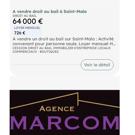
A vendre droit au bail à Saint-Malo
DROIT AU BAIL
64 000 €
LOYER MENSUEL
726 €
A vendre un droit au bail sur Saint-Malo : Activité
convenant pour personne seule. Loyer mensuel HT
: 726 €
CESSION DROIT AU BAIL IMMOBILIER D'ENTREPRISE LOCAUX
COMMERCIAUX - BOUTIQUES
- Foncier charge preneur A vendre 52 000 €
Voir le détail