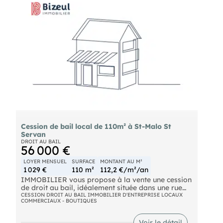
ainsi que d'une arrière-boutique comprenant un
bureau supplémentaire et un sanitaire. L'ensemble
développe une surface d'environ 60 m², offrant un
cadre de travail agréable et facilement modulable
selon l'activité. Le loyer mensuel s'élève à 970 €
HT. En complément, il est possible de bénéficier de
trois places de stationnement privatives, un
véritable atout dans ce secteur recherché,
moyennant un loyer supplémentaire de 230 € HT
mensuel. Conditions, nous consulter.
Cession de bail local de 110m² à St-Malo St
Servan
DROIT AU BAIL
56 000 €
LOYER MENSUEL
SURFACE
MONTANT AU M²
1 029 €
110 m²
112,2 €/m²/an
IMMOBILIER vous propose à la vente une cession
de droit au bail, idéalement située dans une rue
passante et commerçante du secteur de Saint-
CESSION DROIT AU BAIL IMMOBILIER D'ENTREPRISE LOCAUX
COMMERCIAUX - BOUTIQUES
Servan à Saint-Malo. Ce local bénéficie d'un
emplacement stratégique offrant une excellente
visibilité et un flux régulier de clientèle. Les locaux
Voir le détail