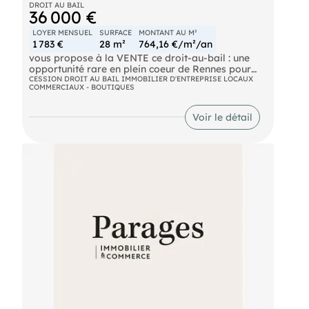
DROIT AU BAIL
36 000 €
LOYER MENSUEL
SURFACE
MONTANT AU M²
1 783 €
28 m²
764,16 €/m²/an
vous propose à la VENTE ce droit-au-bail : une
opportunité rare en plein coeur de Rennes pour
votre activité
CESSION DROIT AU BAIL IMMOBILIER D'ENTREPRISE LOCAUX
COMMERCIAUX - BOUTIQUES
Découvrez ce local commercial idéalement situé
dans le quartier Parlement, l'un des secteurs
Voir le détail
dynamiques et recherchés de Rennes.
Avec sa charmante vitrine et son emplacement
stratégique, ce bien offre une visibilité optimale
pour attirer une clientèle de qualité.
Parfait pour lancer ou développer votre concept,
ce local allie charme et praticité, au sein d'un
environnement animé où se mêlent commerces,
cafés et patrimoine historique.
Une occasion à saisir pour s'installer au cœur de
la vie rennaise.