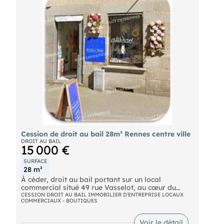
proximité et un accès direct en centre-ville, offrant
un potentiel de valorisation pour une reconversion
après déspécialisation. Contactez notre cabinet
pour une présentation détaillée du dossier et une
visite sur site.
Cession de droit au bail 28m² Rennes centre ville
DROIT AU BAIL
15 000 €
SURFACE
28 m²
À céder, droit au bail portant sur un local
commercial situé 49 rue Vasselot, au cœur du
centre ville de Rennes. Cette rue commerçante
CESSION DROIT AU BAIL IMMOBILIER D'ENTREPRISE LOCAUX
COMMERCIAUX - BOUTIQUES
relie les Halles Centrales au quartier Saint Hélier.
Elle accueille des commerces indépendants,
restaurants, services et activités artisanales. Le
Voir le détail