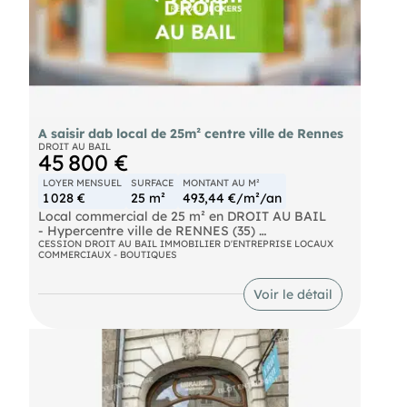
📞 Pour plus de détails ou pour organiser une
visite, veuillez nous contacter
Les informations sur les risques auxquels ce bien
est exposé sont disponibles sur
A saisir dab local de 25m² centre ville de Rennes
DROIT AU BAIL
45 800 €
LOYER MENSUEL
SURFACE
MONTANT AU M²
1 028 €
25 m²
493,44 €/m²/an
Local commercial de 25 m² en DROIT AU BAIL
- Hypercentre ville de RENNES (35)
CESSION DROIT AU BAIL IMMOBILIER D'ENTREPRISE LOCAUX
COMMERCIAUX - BOUTIQUES
Découvrez cette opportunité à Rennes dans une
rue très fréquentée du cœur de ville : un local
commercial de 25 m² idéalement situé avec une
Voir le détail
cave de 15 m²,
Ce local commercial conforme aux normes ERP,
offre une vitrine de 2,40 mètres de linéaire,
parfaite pour attirer les passants. Avec une
hauteur sous plafond de 2,86 mètres, il présente
un beau volume.