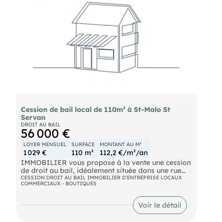
développe une surface d'environ 60 m², offrant un
cadre de travail agréable et facilement modulable
selon l'activité. Le loyer mensuel s'élève à 970 €
HT. En complément, il est possible de bénéficier de
trois places de stationnement privatives, un
véritable atout dans ce secteur recherché,
moyennant un loyer supplémentaire de 230 € HT
mensuel. Conditions, nous consulter.
Cession de bail local de 110m² à St-Malo St
Servan
DROIT AU BAIL
56 000 €
LOYER MENSUEL
SURFACE
MONTANT AU M²
1 029 €
110 m²
112,2 €/m²/an
IMMOBILIER vous propose à la vente une cession
de droit au bail, idéalement située dans une rue
passante et commerçante du secteur de Saint-
CESSION DROIT AU BAIL IMMOBILIER D'ENTREPRISE LOCAUX
COMMERCIAUX - BOUTIQUES
Servan à Saint-Malo. Ce local bénéficie d'un
emplacement stratégique offrant une excellente
visibilité et un flux régulier de clientèle. Les locaux
Voir le détail
disposent d'une surface de vente agréable,
lumineuse et fonctionnelle, permettant d'accueillir