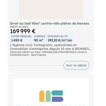
📞 Pour plus de détails ou pour organiser une
visite, veuillez nous contacter
Droit au bail 90m² centre-ville piéton de Rennes
DROIT AU BAIL
169 999 €
LOYER MENSUEL
SURFACE
MONTANT AU M²
1 450 €
90 m²
193,32 €/m²/an
L'Agence (voir Instagram), spécialisée en
Immobilier d'entreprise depuis 15 ans à RENNES
vous propose :
CESSION DROIT AU BAIL IMMOBILIER D'ENTREPRISE LOCAUX
COMMERCIAUX - BOUTIQUES
ANNONCE :
🌟 Annonce de Droit au Bail 🌟
Voir le détail
🏢 Local Commercial en Centre-Ville de Rennes
Disponible 🏢
Caractéristiques du Local Commercial :
🌟 Emplacement privilégié au centre-ville de
Rennes, dans une zone à fort passage piétonnier
🌟 Surface spacieuse de 90m² et bien agencée,
offrant un espace polyvalent adapté à diverses
activités commerciales
🌟 Belle vitrine offrant une visibilité
🌟 Environnement dynamique et attractif, entouré
de commerces, restaurants et bureaux