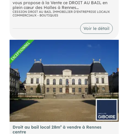
vous propose à la Vente ce DROIT AU BAIL en
plein cœur des Halles à Rennes
CESSION DROIT AU BAIL IMMOBILIER D'ENTREPRISE LOCAUX
COMMERCIAUX - BOUTIQUES
Ce local commercial de 30 m² environ s'inscrit
dans un environnement dédié aux métiers de
bouche, où qualité et savoir-faire sont réunis.
Voir le détail
Idéal pour y implanter votre projet gourmand,
artisanat, céramique..
Droit au bail local 28m² à vendre à Rennes
centre