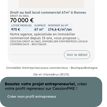
Droit au bail local commercial 67m² à Rennes
DROIT AU BAIL
70 000 €
LOYER MENSUEL
SURFACE
MONTANT AU M²
975 €
67 m²
174,6 €/m²/an
Notre agence, spécialisée en immobilier
commercial depuis 15 ans, vous propose :
CESSION DROIT AU BAIL IMMOBILIER D'ENTREPRISE LOCAUX
COMMERCIAUX - BOUTIQUES
À Louer, droit au bail pour un emplacement bien
situé en centre-ville de Rennes.
Caractéristiques :
Voir le détail
Quartier : Centre-ville
Surface : 67m²
Type de bien : Local Commercial
Immobilier d'entreprise
Locaux commerciaux - Boutiques
Bretagne
Bail commercial
Description :
Ille-et-Vilaine
Bruz (35170)
Emplacement central, offrant une visibilité
appréciable et un accès facile
Boostez votre projet entrepreneurial,
créez
Convient à diverses activités commerciales ou
professionnelles
votre profil repreneur sur CessionPME !
Flux de passage régulier
Proximité des transports en commun et des
Créer mon profil entrepreneur
commodités locales
Nous consulter pour plus de renseignements