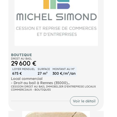
BOUTIQUE
DROIT AU BAIL
29 600 €
LOYER MENSUEL
SURFACE
MONTANT AU M²
675 €
27 m²
300 €/m²/an
Local commercial
- Droit au bail à Rennes (35000)
- Centre-ville, emplacement n°1 Local commercial
CESSION DROIT AU BAIL IMMOBILIER D'ENTREPRISE LOCAUX
COMMERCIAUX - BOUTIQUES
idéalement situé dans l’une des rues les plus
commerçantes de Rennes, bénéficiant d’un fort
flux piéton généré par les transports en commun
Voir le détail
et les rues piétonnes à proximité immédiate.
Montant de cession du droit au bail : 29 600 € +
frais d'agence inclus TTC. Ce local compact offre
une visibilité adaptée aux commerces de