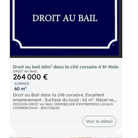
Droit au bail 60m² dans la cité corsaire à St Malo
DROIT AU BAIL
264 000 €
SURFACE
60 m²
Droit au Bail dans la cité corsaire. Excellent
emplacement . Surface du local : 62 m². Réserve,
wc, point d'eau. Contactez Honoraires : 10 % TTC à
CESSION DROIT AU BAIL IMMOBILIER D'ENTREPRISE LOCAUX
COMMERCIAUX - BOUTIQUES
la charge de l'acquéreur Prix hors honoraires
d'agence : 240 000 euros Prix de vente 264 000
euros Selon l'article L.561.5 du Code Monétaire et
Voir le détail
Financier, pour l'organisation de la visite, la
présentation d'une pièce d'identité vous sera
demandée. Les informations sur les risques