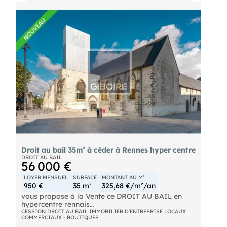
une activité commerciale dans de bonnes
conditions. Ils comprennent également un arrière-
magasin offrant un espace de stockage et
d'organisation complémentaire. L'ensemble
développe une surface totale d'environ 110 m²,
offrant de beaux volumes et de nombreuses
possibilités d'aménagement selon le projet du
futur exploitant. Le loyer mensuel s'élève à 1 029 €
HT. Conditions de la cession : nous consulter.
Droit au bail 35m² à céder à Rennes hyper centre
DROIT AU BAIL
56 000 €
LOYER MENSUEL
SURFACE
MONTANT AU M²
950 €
35 m²
325,68 €/m²/an
vous propose à la Vente ce DROIT AU BAIL en
hypercentre rennais
CESSION DROIT AU BAIL IMMOBILIER D'ENTREPRISE LOCAUX
COMMERCIAUX - BOUTIQUES
Découvrez cette opportunité commerciale