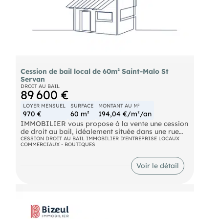
-
- Mandat n° : 1469
:
(Entreprise individuelle)
RSAC 399 104 959
Cession de bail local de 60m² Saint-Malo St
Servan
DROIT AU BAIL
89 600 €
LOYER MENSUEL
SURFACE
MONTANT AU M²
970 €
60 m²
194,04 €/m²/an
IMMOBILIER vous propose à la vente une cession
de droit au bail, idéalement située dans une rue
très fréquentée, passante et commerçante du
CESSION DROIT AU BAIL IMMOBILIER D'ENTREPRISE LOCAUX
COMMERCIAUX - BOUTIQUES
quartier de Saint-Servan à Saint-Malo, entourée
de nombreux commerces et à proximité
immédiate de la place du marché. Les locaux sont
Voir le détail
en très bon état général et offrent un agencement
fonctionnel, parfaitement adapté à une activité
commerciale, professionnelle, tertiaire ou de
services. Ils se composent d'un espace accueil
avec salle d'attente, de deux bureaux fermés,
ainsi que d'une arrière-boutique comprenant un
bureau supplémentaire et un sanitaire. L'ensemble