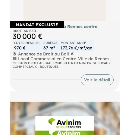
MANDAT EXCLUSIF
Droit au bail local 67m² à Rennes centre
DROIT AU BAIL
30 000 €
LOYER MENSUEL
SURFACE
MONTANT AU M²
970 €
67 m²
173,76 €/m²/an
🌟 Annonce de Droit au Bail 🌟
🏢 Local Commercial en Centre-Ville de Rennes
Disponible 🏢
CESSION DROIT AU BAIL IMMOBILIER D'ENTREPRISE LOCAUX
COMMERCIAUX - BOUTIQUES
Caractéristiques du Local Commercial :
🌟 Emplacement privilégié au centre-ville de
Rennes, dans une zone à fort passage piétonnier
Voir le détail
🌟 Surface spacieuse de 67m² et bien agencée,
offrant un espace polyvalent adapté à diverses
activités commerciales
🌟 Belle vitrine offrant une visibilité
🌟 Environnement dynamique et attractif, entouré
de commerces, restaurants et bureaux
🔹 Position stratégique dans l'un des quartiers les
plus animés de Rennes, garantissant une visibilité
accrue pour votre entreprise
Informations Pratiques :
📅 Disponible immédiatement