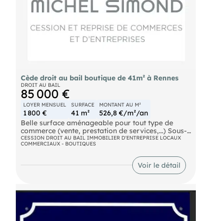
🔹 Position stratégique dans l'un des quartiers les
plus animés de Rennes, garantissant une visibilité
accrue pour votre entreprise
Informations Pratiques :
📅 Disponible immédiatement
📞 Pour plus de détails ou pour organiser une
visite, veuillez nous contacter
Cède droit au bail boutique de 41m² à Rennes
DROIT AU BAIL
85 000 €
LOYER MENSUEL
SURFACE
MONTANT AU M²
1 800 €
41 m²
526,8 €/m²/an
Belle surface aménageable pour tout type de
commerce (vente, prestation de services,...) Sous-
sol avec partie bureau + vestiaire
CESSION DROIT AU BAIL IMMOBILIER D'ENTREPRISE LOCAUX
COMMERCIAUX - BOUTIQUES
Voir le détail