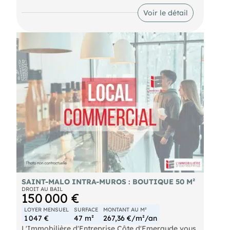
idéalement située au coeur de Rennes.
Voir le détail
À deux pas de la place des Lices et du métro
Sainte-Anne, ce local de 35 m² environ bénéficie
d'une belle visibilité et d'un emplacement
stratégique en angle.
Complété par une cave en sous-sol, ce droit au
bail allie praticité et potentiel pour votre activité.
Un cadre dynamique pour développer votre projet
dans l'un des quartiers les plus animés de la ville.
SAINT-MALO INTRA-MUROS : BOUTIQUE 50 M²
DROIT AU BAIL
150 000 €
LOYER MENSUEL
SURFACE
MONTANT AU M²
1 047 €
47 m²
267,36 €/m²/an
L'Immobilière d'Entreprise Côte d'Emeraude vous