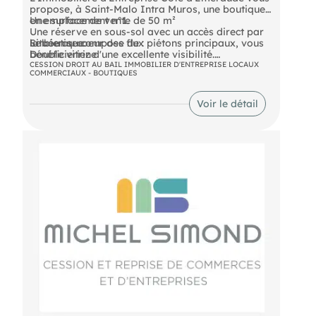
propose, à Saint-Malo Intra Muros, une boutique
en emplacement n°1.
Une surface de vente de 50 m²
Une réserve en sous-sol avec un accès direct par
Le bien se compose de :
la boutique
Située au coeur des flux piétons principaux, vous
Double vitrine
bénéficieriez d'une excellente visibilité.
CESSION DROIT AU BAIL IMMOBILIER D'ENTREPRISE LOCAUX
COMMERCIAUX - BOUTIQUES
DPE En cours
Voir le détail