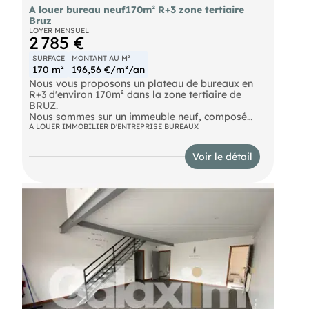
A louer bureau neuf170m² R+3 zone tertiaire
Bruz
LOYER MENSUEL
2 785 €
SURFACE
MONTANT AU M²
170 m²
196,56 €/m²/an
Nous vous proposons un plateau de bureaux en
R+3 d'environ 170m² dans la zone tertiaire de
BRUZ.
Nous sommes sur un immeuble neuf, composé
d'un accueil, 4 grand bureaux de 2 à 4 personnes,
A LOUER IMMOBILIER D'ENTREPRISE BUREAUX
une salle de réunion/salle de repos et sanitaires
PMR. ERP et accès PMR, sortie de secours. Très
Voir le détail
belle prestation. Honoraires à la charge de
l'acquéreur : 9 % HT du loyer HT de la première
période triennale + T.V.A au taux légal en vigueur.