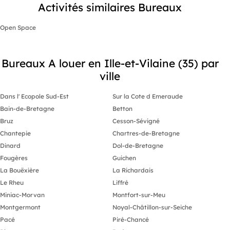
Activités similaires Bureaux
Open Space
Bureaux A louer en Ille-et-Vilaine (35) par
ville
Dans l' Ecopole Sud-Est
Sur la Cote d Emeraude
Bain-de-Bretagne
Betton
Bruz
Cesson-Sévigné
Chantepie
Chartres-de-Bretagne
Dinard
Dol-de-Bretagne
Fougères
Guichen
La Bouëxière
La Richardais
Le Rheu
Liffré
Miniac-Morvan
Montfort-sur-Meu
Montgermont
Noyal-Châtillon-sur-Seiche
Pacé
Piré-Chancé