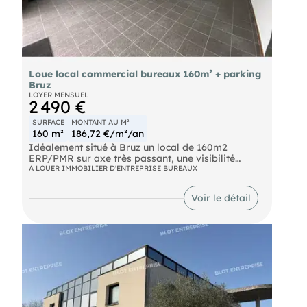
Loue local commercial bureaux 160m² + parking
Bruz
LOYER MENSUEL
2 490 €
SURFACE
MONTANT AU M²
160 m²
186,72 €/m²/an
Idéalement situé à Bruz un local de 160m2
ERP/PMR sur axe très passant, une visibilité
maximale garantie. ~15 places de parking
A LOUER IMMOBILIER D'ENTREPRISE BUREAUX
privatives. Idéal pour bureaux, professions
libérales, services. Disponible rapidement.
Voir le détail
Honoraires de 8 067 € HT à la charge du locataire.
Dépôt de garantie 5 000 €. Non soumis au DPE.
Les informations sur les risques auxquels ce bien
est exposé sont disponibles sur le site Géorisques :
https://www.georisques.gouv.fr.
.
: L'Immobilier sur Mesure !