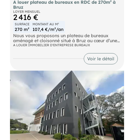
A louer plateau de bureaux en RDC de 270m² à
Bruz
LOYER MENSUEL
2 416 €
SURFACE
MONTANT AU M²
270 m²
107,4 €/m²/an
Nous vous proposons un plateau de bureaux
aménagé et cloisonné situé à Bruz au cœur d’une
grande zone d’activité. Le bien est composé d'un
A LOUER IMMOBILIER D'ENTREPRISE BUREAUX
espace d’accueil, 6 bureaux individuels, 4 grands
bureaux et un open-space ainsi que des sanitaires
Voir le détail
PMR. 9 places de stationnement sont incluses avec
la surface. L’eau et l’électricité sont comprises
dans les charges. Le bien est disponible sous un
mois après confirmation de la location. n’hésitez
pas à nous contacter pour plus d’informations ou
pour organiser une visite