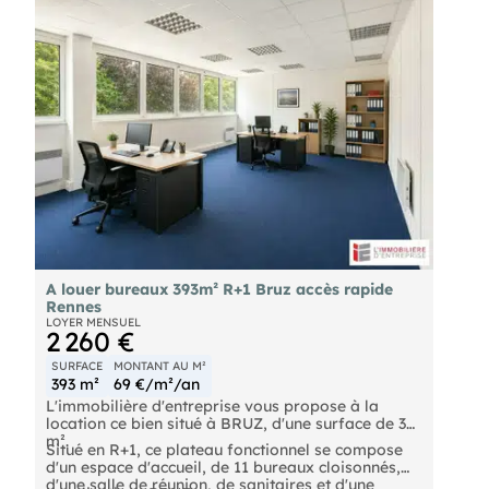
- 1 cuisine et sanitaire privatif. 12 emplacements
de stationnements accompagnent ce bien. Les
informations sur les risques naturels, miniers, ou
technologiques, auxquels ces biens sont exposés,
sont disponibles sur le site
A louer bureaux 393m² R+1 Bruz accès rapide
Rennes
LOYER MENSUEL
2 260 €
SURFACE
MONTANT AU M²
393 m²
69 €/m²/an
L'immobilière d'entreprise vous propose à la
location ce bien situé à BRUZ, d'une surface de 393
m².
Situé en R+1, ce plateau fonctionnel se compose
d'un espace d'accueil, de 11 bureaux cloisonnés,
d'une salle de réunion, de sanitaires et d'une