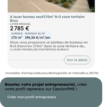
A louer bureau neuf170m² R+3 zone tertiaire
Bruz
LOYER MENSUEL
2 785 €
SURFACE
MONTANT AU M²
170 m²
196,56 €/m²/an
Nous vous proposons un plateau de bureaux en
R+3 d'environ 170m² dans la zone tertiaire de
BRUZ.
A LOUER IMMOBILIER D'ENTREPRISE BUREAUX
Nous sommes sur un immeuble neuf, composé
d'un accueil, 4 grand bureaux de 2 à 4 personnes,
Voir le détail
une salle de réunion/salle de repos et sanitaires
PMR. ERP et accès PMR, sortie de secours. Très
belle prestation. Honoraires à la charge de
l'acquéreur : 9 % HT du loyer HT de la première
Immobilier d'entreprise
Bureaux
Bretagne
Ille-et-Vilaine
Bruz (35170)
période triennale + T.V.A au taux légal en vigueur.
Boostez votre projet entrepreneurial,
créez
votre profil repreneur sur CessionPME !
Créer mon profil entrepreneur