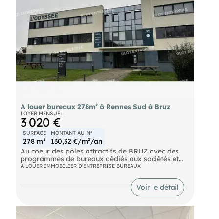
A louer bureaux 278m² à Rennes Sud à Bruz
LOYER MENSUEL
3 020 €
SURFACE
MONTANT AU M²
278 m²
130,32 €/m²/an
Au coeur des pôles attractifs de BRUZ avec des
programmes de bureaux dédiés aux sociétés et
écoles de formation reconnues au niveau national.
A LOUER IMMOBILIER D'ENTREPRISE BUREAUX
Nous vous proposons, à la location, au coeur
d'un Centre d'Affaires, une surface de bureaux au
Voir le détail
REZ-DE-CHAUSSEE de 278,81 m² d'un immeuble
indépendant en R + 2:
- 3 bureaux,
- 2 open-spaces,