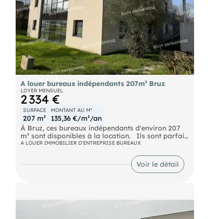
A louer bureaux indépendants 207m² Bruz
LOYER MENSUEL
2 334 €
SURFACE
MONTANT AU M²
207 m²
135,36 €/m²/an
À Bruz, ces bureaux indépendants d'environ 207
m² sont disponibles à la location. Ils sont parfait
pour votre activité professionnelle et pour un
A LOUER IMMOBILIER D'ENTREPRISE BUREAUX
projet d'investissement ! Proximité immédiate du
campus Ker Lann et desserte par bus .
Voir le détail
Stationnement : 9 parkings aériens et 1 garage .
Les informations sur les risques naturels, miniers,
ou technologiques, auxquels ces biens sont
exposés, sont disponibles sur le site