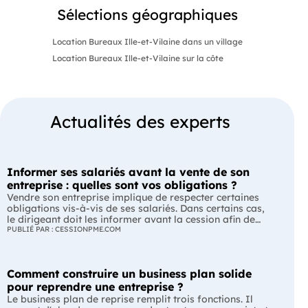
Sélections géographiques
Location Bureaux Ille-et-Vilaine dans un village
Location Bureaux Ille-et-Vilaine sur la côte
Actualités des experts
Informer ses salariés avant la vente de son
entreprise : quelles sont vos obligations ?
Vendre son entreprise implique de respecter certaines
obligations vis-à-vis de ses salariés. Dans certains cas,
le dirigeant doit les informer avant la cession afin de
leur permettre, s'ils le souhaitent, de présenter une offre
PUBLIÉ PAR : CESSIONPME.COM
de reprise. Quelles entreprises sont concernées ? Quels
délais faut-il respecter ? Comment transmettre cette
information ? Voici ce que prévoit la réglementation.
Comment construire un business plan solide
L'essentiel Les entreprises de moins de 250 salariés sont
soumises, dans certains cas, à une obligation
pour reprendre une entreprise ?
d'information préalable des salariés. Cette obligation
Le business plan de reprise remplit trois fonctions. Il
concerne la vente d'un fonds de commerce ou la cession