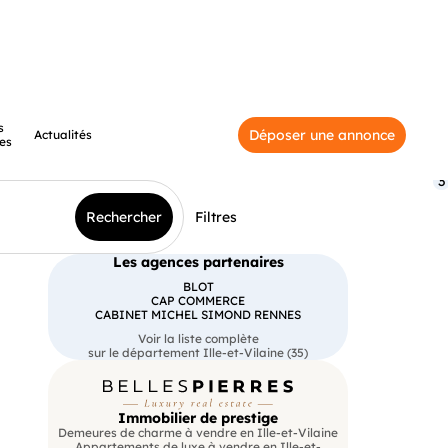
s
Déposer une annonce
Actualités
es
3
Rechercher
Filtres
Les agences partenaires
BLOT
CAP COMMERCE
CABINET MICHEL SIMOND RENNES
Voir la liste complète
sur le département Ille-et-Vilaine (35)
Immobilier de prestige
Demeures de charme à vendre en Ille-et-Vilaine
Appartements de luxe à vendre en Ille-et-