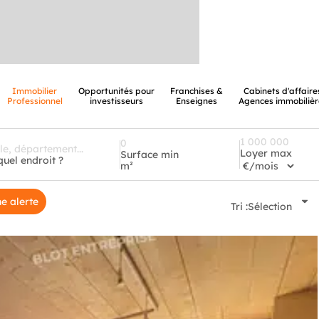
Immobilier
Opportunités pour
Franchises &
Cabinets d'affaire
Professionnel
investisseurs
Enseignes
Agences immobilièr
Loyer max
Surface min
quel endroit ?
m²
e alerte
Tri :
Sélection