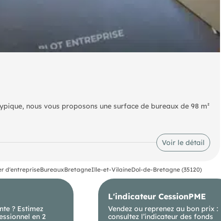
atypique, nous vous proposons une surface de bureaux de 98 m²
 dans une ancienne chapelle réhabilitée. Ce bien bénéficie de
r les risques naturels, miniers, ou technologiques, auxquels
Voir le détail
r d'entreprise
Bureaux
Bretagne
Ille-et-Vilaine
Dol-de-Bretagne (35120)
L'indicateur CessionPME
nte ? Estimez
Vendez ou reprenez au bon prix :
essionnel en 2
consultez l’indicateur des fonds