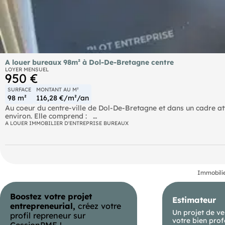
A louer bureaux 98m² à Dol-De-Bretagne centre
LOYER MENSUEL
950 €
SURFACE
MONTANT AU M²
98 m²
116,28 €/m²/an
Au coeur du centre-ville de Dol-De-Bretagne et dans un cadre 
environ. Elle comprend :
- 1 pièce principale,
A LOUER IMMOBILIER D'ENTREPRISE BUREAUX
- 3 bureaux, Le local dispose d'une belle visibilité. Il est situé
stationnements et de commerces à proximité. Les informations su
ces biens sont exposés, sont disponibles sur le site
Immobilie
Boostez votre projet
Estimateur
entrepreneurial,
créez votre
Un projet de ve
profil repreneur sur
votre bien prof
CessionPME !