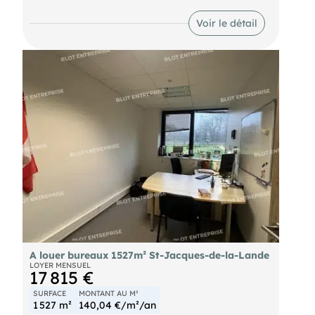
Accessibilité optimale avec accès direct à la
rocade et aux 4 voies, facilitant vos déplacements
Voir le détail
professionnels. Bâtiment construit en 2014. 50
places de parkings 2 roues. Les salles de réunions
situées en RDC seront mutualisées. Points forts :
108 parkings aériens. Les informations sur les
risques naturels, miniers, ou technologiques,
auxquels ces biens sont exposés, sont disponibles
sur le site
A louer bureaux 1527m² St-Jacques-de-la-Lande
LOYER MENSUEL
17 815 €
SURFACE
MONTANT AU M²
1 527 m²
140,04 €/m²/an