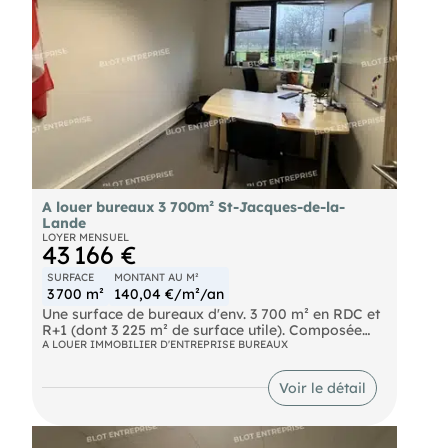
950,00 € H.T. de frais de rédaction de bail à la
charge du Preneur Les informations sur les risques
naturels, miniers, ou technologiques, auxquels ces
biens sont exposés, sont disponibles sur le site
A louer bureaux 3 700m² St-Jacques-de-la-
Lande
LOYER MENSUEL
43 166 €
SURFACE
MONTANT AU M²
3 700 m²
140,04 €/m²/an
Une surface de bureaux d'env. 3 700 m² en RDC et
R+1 (dont 3 225 m² de surface utile). Composée
de bureaux, open-spaces, salles de réunions et un
A LOUER IMMOBILIER D'ENTREPRISE BUREAUX
espace de stockage d'env. 400 m² en RDC avec
porte sectionnelle. Elle dispose d'une salle serveur
Voir le détail
sur plancher technique, de douches avec vestiaire.
Accessibilité optimale avec accès direct à la
rocade et aux 4 voies, facilitant vos déplacements
professionnels. Points forts : 153 parkings aériens