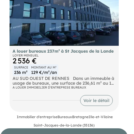
technologiques, auxquels ces biens sont exposés,
sont disponibles sur le site
A louer bureaux 237m² à St Jacques de la Lande
LOYER MENSUEL
2 536 €
SURFACE
MONTANT AU M²
236 m²
129 €/m²/an
AU SUD OUEST DE RENNES Dans un immeuble à
usage de bureaux, une surface de 236,61 m² au 1er
étage. Les plateaux sont principalement
A LOUER IMMOBILIER D'ENTREPRISE BUREAUX
aménagés en open-space et par conséquent très
peu cloisonnés. 7 parkings privatifs extérieurs
Voir le détail
accompagnent ce bien. Les informations sur les
risques naturels, miniers, ou technologiques,
auxquels ces biens sont exposés, sont disponibles
sur le site
Immobilier d'entreprise
Bureaux
Bretagne
Ille-et-Vilaine
Saint-Jacques-de-la-Lande (35136)