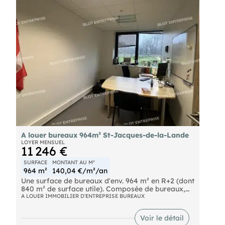
dont 5 places avec borne de recharge. *En
sus 600,00 € H.T. et 950,00 € H.T. de frais de
rédaction de bail à la charge du Preneur Les
informations sur les risques naturels, miniers, ou
technologiques, auxquels ces biens sont exposés,
sont disponibles sur le site
A louer bureaux 964m² St-Jacques-de-la-Lande
LOYER MENSUEL
11 246 €
SURFACE
MONTANT AU M²
964 m²
140,04 €/m²/an
Une surface de bureaux d'env. 964 m² en R+2 (dont
840 m² de surface utile). Composée de bureaux,
open-spaces, salles de réunions. 2 terrasses sur ce
A LOUER IMMOBILIER D'ENTREPRISE BUREAUX
niveau viennent compléter ce bien. Accessibilité
optimale avec accès direct à la rocade et aux 4
Voir le détail
voies, facilitant vos déplacements professionnels.