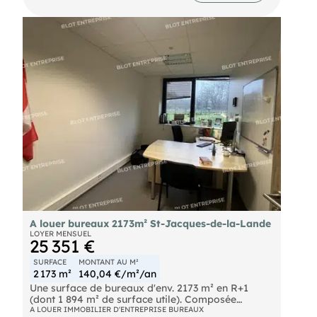
Bâtiment construit en 2014. 50 places de parkings
2 roues. Les salles de réunions situées en RDC
seront mutualisées. Points forts : 46 parkings
aériens. * En sus 600,00 € H.T. et 950,00 € H.T. de
frais de rédaction de bail à la charge du Preneur
Les informations sur les risques naturels, miniers,
ou technologiques, auxquels ces biens sont
exposés, sont disponibles sur le site
A louer bureaux 2173m² St-Jacques-de-la-Lande
LOYER MENSUEL
25 351 €
SURFACE
MONTANT AU M²
2 173 m²
140,04 €/m²/an
Une surface de bureaux d'env. 2173 m² en R+1
(dont 1 894 m² de surface utile). Composée
de bureaux, open-spaces, salles de réunions.
A LOUER IMMOBILIER D'ENTREPRISE BUREAUX