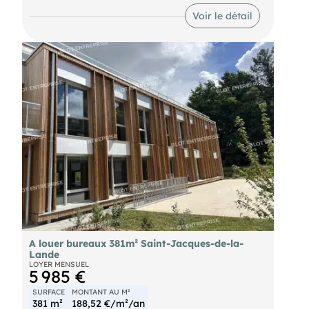
aménagés, rafraîchis et non-cloisonnés, ils
Voir le détail
présentent environ 6 673 m² de bureaux.
Aujourd'hui, nous vous présentons à la location la
totalité d'un des 2 bâtiments, en R+2 présentant
environ 3 640,11 m² (quote-part de parties
communes incluse). Le tout divisible ! 25 parkings
extérieurs et 65 en sous-sol, sont inclus dans le
loyer Livraison: immédiate ! Nous consulter pour
une visite ! Les informations sur les risques
naturels, miniers, ou technologiques, auxquels ces
biens sont exposés, sont disponibles sur le site
A louer bureaux 381m² Saint-Jacques-de-la-
Lande
LOYER MENSUEL
5 985 €
SURFACE
MONTANT AU M²
381 m²
188,52 €/m²/an