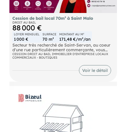
Cession de bail local 70m² à Saint Malo
DROIT AU BAIL
88 000 €
LOYER MENSUEL
SURFACE
MONTANT AU M²
1 000 €
70 m²
171,48 €/m²/an
Secteur très recherché de Saint-Servan, au coeur
d'une rue particulièrement commerçante, vous
propose à la vente la cession de droit au bail d'un
CESSION DROIT AU BAIL IMMOBILIER D'ENTREPRISE LOCAUX
COMMERCIAUX - BOUTIQUES
local commercial idéalement situé.
Ce local d'une surface d'environ 70 m² se compose
Voir le détail
de :
Un espace accueil
Trois bureaux
Une salle d'attente
Il bénéficie d'une belle visibilité grâce à deux
vitrines (2 m de largeur x 2 m de hauteur chacune),
offrant un excellent potentiel pour toute activité
commerciale ou libérale.
Caractéristiques financières :
Bail commercial 3/6/9