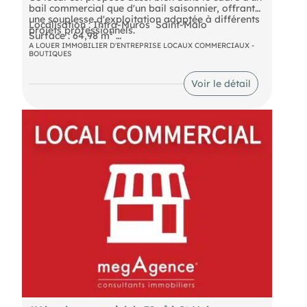
bail commercial que d'un bail saisonnier, offrant
une souplesse d'exploitation adaptée à différents
Localisation : Intra-Muros  Saint-Malo
projets professionnels.
Surface : 64,98 m²
Accessibilité : Centre historique de Saint-Malo,
A LOUER IMMOBILIER D'ENTREPRISE LOCAUX COMMERCIAUX -
BOUTIQUES
Environnement piétons et Parkings
Disponibilité : Bail commercial ou bail saisonnier
Voir le détail
DPE En cours