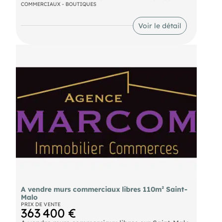
COMMERCIAUX - BOUTIQUES
tous commerces Loyer mensuel TTC : 1035€
Emplacement avec fort passage A vendre 110 000
€ Net vendeur
Voir le détail
A vendre murs commerciaux libres 110m² Saint-
Malo
PRIX DE VENTE
363 400 €