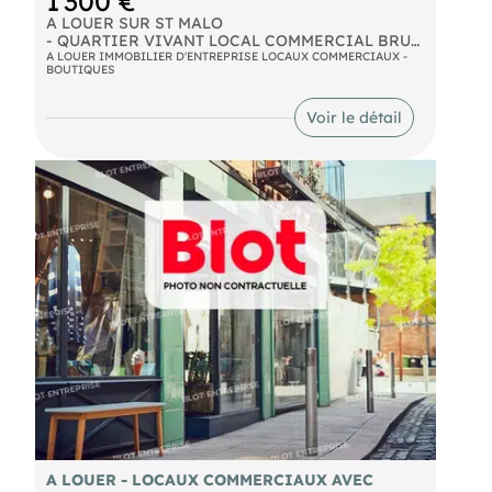
1 300 €
A LOUER SUR ST MALO
- QUARTIER VIVANT LOCAL COMMERCIAL BRUT
DE BETON DE 110m², TOUS COMMERCES. BAIL
A LOUER IMMOBILIER D'ENTREPRISE LOCAUX COMMERCIAUX -
BOUTIQUES
3/6/9 LOYER MENSUEL HT : 1 300€ CHARGES :
50€
Voir le détail
A LOUER - LOCAUX COMMERCIAUX AVEC