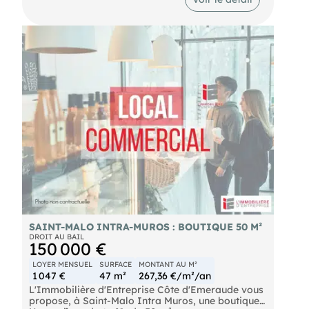
disposent d'une surface de vente agréable,
lumineuse et fonctionnelle, permettant d'accueillir
une activité commerciale dans de bonnes
conditions. Ils comprennent également un arrière-
magasin offrant un espace de stockage et
d'organisation complémentaire. L'ensemble
développe une surface totale d'environ 110 m²,
offrant de beaux volumes et de nombreuses
possibilités d'aménagement selon le projet du
futur exploitant. Le loyer mensuel s'élève à 1 029 €
HT. Conditions de la cession : nous consulter.
SAINT-MALO INTRA-MUROS : BOUTIQUE 50 M²
DROIT AU BAIL
150 000 €
LOYER MENSUEL
SURFACE
MONTANT AU M²
1 047 €
47 m²
267,36 €/m²/an
L'Immobilière d'Entreprise Côte d'Emeraude vous
propose, à Saint-Malo Intra Muros, une boutique