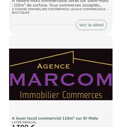
A vendre murs commerciaux libres sur Saint-Malo
: 110m² de surface. Tous commerces acceptés
Travaux : Habillage et planché sur la première
A VENDRE IMMOBILIER D'ENTREPRISE LOCAUX COMMERCIAUX -
BOUTIQUES
partie du local à prévoir A vendre 340 000 € Net
vendeur
Voir le détail
A louer local commercial 110m² sur St Malo
LOYER MENSUEL