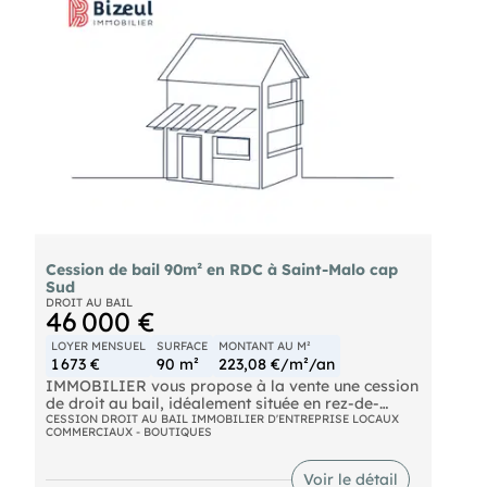
Cession de bail 90m² en RDC à Saint-Malo cap
Sud
DROIT AU BAIL
46 000 €
LOYER MENSUEL
SURFACE
MONTANT AU M²
1 673 €
90 m²
223,08 €/m²/an
IMMOBILIER vous propose à la vente une cession
de droit au bail, idéalement située en rez-de-
chaussée d'un immeuble récent, dans le secteur de
CESSION DROIT AU BAIL IMMOBILIER D'ENTREPRISE LOCAUX
COMMERCIAUX - BOUTIQUES
CAP SUD à Saint-Malo, un quartier résidentiel et
professionnel en plein développement bénéficiant
d'une belle dynamique. Les locaux sont en
Voir le détail