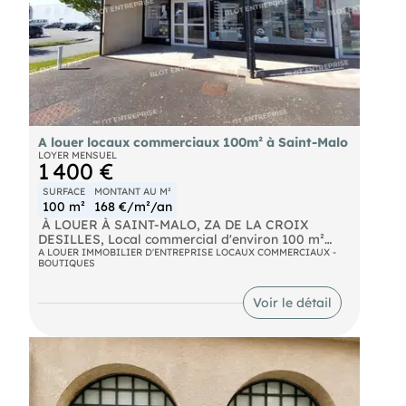
A louer locaux commerciaux 100m² à Saint-Malo
LOYER MENSUEL
1 400 €
SURFACE
MONTANT AU M²
100 m²
168 €/m²/an
À LOUER À SAINT-MALO, ZA DE LA CROIX
DESILLES, Local commercial d'environ 100 m²
avec belle visibilité et vitrine de 5 mètres.
A LOUER IMMOBILIER D'ENTREPRISE LOCAUX COMMERCIAUX -
BOUTIQUES
- Chauffage électrique des locaux.
- 2 emplacements de stationnement. Idéalement
situé à proximité des transports en commun. Les
Voir le détail
informations sur les risques naturels, miniers, ou
technologiques, auxquels ces biens sont exposés,
sont disponibles sur le site