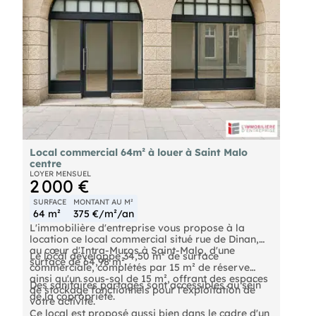
Local commercial 64m² à louer à Saint Malo
centre
LOYER MENSUEL
2 000 €
SURFACE
MONTANT AU M²
64 m²
375 €/m²/an
L'immobilière d'entreprise vous propose à la
location ce local commercial situé rue de Dinan,
au cœur d'Intra-Muros à Saint-Malo, d'une
Le local développe 34,50 m² de surface
surface de 64,98 m².
commerciale, complétés par 15 m² de réserve
ainsi qu'un sous-sol de 15 m², offrant des espaces
Des sanitaires partagés sont accessibles au sein
de stockage fonctionnels pour l'exploitation de
de la copropriété.
votre activité.
Ce local est proposé aussi bien dans le cadre d'un