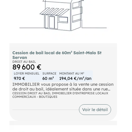
dans un secteur recherché et touristique. Le loyer
mensuel s'élève à 978 €, non assujetti à la TVA.
Conditions, nous consulter.
Cession de bail local de 60m² Saint-Malo St
Servan
DROIT AU BAIL
89 600 €
LOYER MENSUEL
SURFACE
MONTANT AU M²
970 €
60 m²
194,04 €/m²/an
IMMOBILIER vous propose à la vente une cession
de droit au bail, idéalement située dans une rue
très fréquentée, passante et commerçante du
CESSION DROIT AU BAIL IMMOBILIER D'ENTREPRISE LOCAUX
COMMERCIAUX - BOUTIQUES
quartier de Saint-Servan à Saint-Malo, entourée
de nombreux commerces et à proximité
immédiate de la place du marché. Les locaux sont
Voir le détail
en très bon état général et offrent un agencement
fonctionnel, parfaitement adapté à une activité
commerciale, professionnelle, tertiaire ou de
services. Ils se composent d'un espace accueil
avec salle d'attente, de deux bureaux fermés,