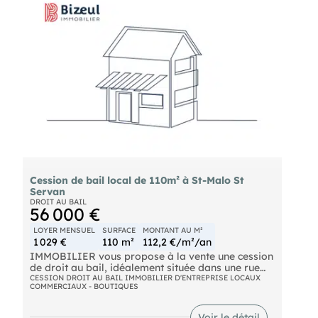
ainsi que d'une arrière-boutique comprenant un
bureau supplémentaire et un sanitaire. L'ensemble
développe une surface d'environ 60 m², offrant un
cadre de travail agréable et facilement modulable
selon l'activité. Le loyer mensuel s'élève à 970 €
HT. En complément, il est possible de bénéficier de
trois places de stationnement privatives, un
véritable atout dans ce secteur recherché,
moyennant un loyer supplémentaire de 230 € HT
mensuel. Conditions, nous consulter.
Cession de bail local de 110m² à St-Malo St
Servan
DROIT AU BAIL
56 000 €
LOYER MENSUEL
SURFACE
MONTANT AU M²
1 029 €
110 m²
112,2 €/m²/an
IMMOBILIER vous propose à la vente une cession
de droit au bail, idéalement située dans une rue
passante et commerçante du secteur de Saint-
CESSION DROIT AU BAIL IMMOBILIER D'ENTREPRISE LOCAUX
COMMERCIAUX - BOUTIQUES
Servan à Saint-Malo. Ce local bénéficie d'un
emplacement stratégique offrant une excellente
visibilité et un flux régulier de clientèle. Les locaux
Voir le détail