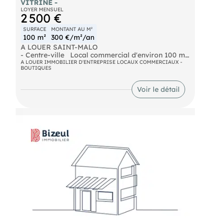
VITRINE -
LOYER MENSUEL
2 500 €
SURFACE
MONTANT AU M²
100 m²
300 €/m²/an
A LOUER SAINT-MALO
- Centre-ville Local commercial d'environ 100 m²
avec une belle visibilité
A LOUER IMMOBILIER D'ENTREPRISE LOCAUX COMMERCIAUX -
BOUTIQUES
- vitrine de 3 mètres. Emplacement central,
proximité des services et commerces. Parking
partagé à disposition. Les informations sur les
Voir le détail
risques naturels, miniers, ou technologiques,
auxquels ces biens sont exposés, sont disponibles
sur le site