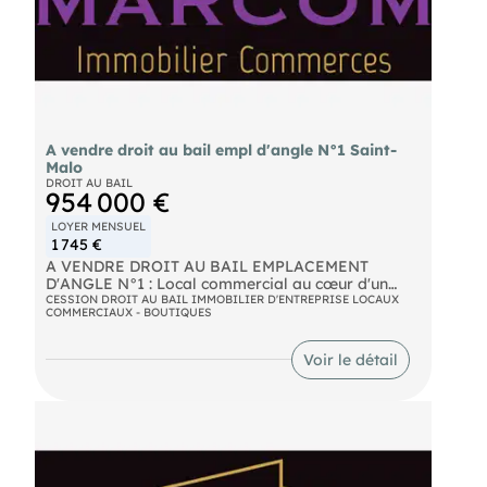
A vendre droit au bail empl d'angle N°1 Saint-
Malo
DROIT AU BAIL
954 000 €
LOYER MENSUEL
1 745 €
A VENDRE DROIT AU BAIL EMPLACEMENT
D'ANGLE N°1 : Local commercial au cœur d'un
quartier malouin en très bon état. Surface
CESSION DROIT AU BAIL IMMOBILIER D'ENTREPRISE LOCAUX
COMMERCIAUX - BOUTIQUES
commercial de 85m² environ avec 15m² de
réserves. Loyer mensuel : 1 745 € avec 100€ de
charges environ. Tous commerces sauf nuisances
Voir le détail
sonores et / olfactives. A vendre 900 000 € Net
vendeur