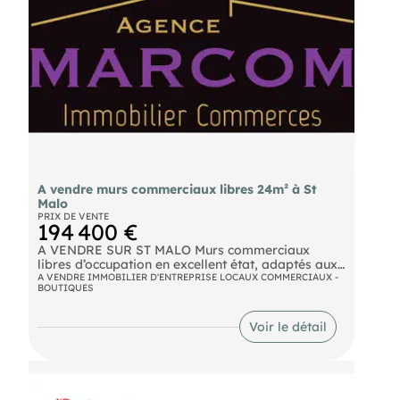
A vendre murs commerciaux libres 24m² à St
Malo
PRIX DE VENTE
194 400 €
A VENDRE SUR ST MALO Murs commerciaux
libres d’occupation en excellent état, adaptés aux
activités libérales, bureaux ou commerce sans
A VENDRE IMMOBILIER D'ENTREPRISE LOCAUX COMMERCIAUX -
BOUTIQUES
nuisance. Surface d’environ 24,87 m² en rez-de-
chaussée avec pièce aménagée en sous-sol de
10,56 m². Comprend une pièce principale avec
Voir le détail
cuisine aménagée et équipée, WC, salle d’eau et
accès indépendant. Possibilité de location
meublée. Prestations de qualité. A VENDRE 180
000 € NET VENDEUR