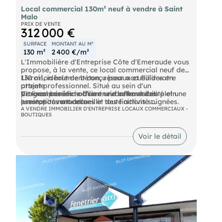
Local commercial 130m² neuf à vendre à Saint
Malo
PRIX DE VENTE
312 000 €
SURFACE
MONTANT AU M²
130 m²
2 400 €/m²
L'Immobilière d'Entreprise Côte d'Emeraude vous
propose, à la vente, ce local commercial neuf de
130 m², idéalement conçu pour accueillir votre
Livraison brut de béton, réseaux et fluides en
projet professionnel. Situé au sein d'un
attente
programme immobilier neuf offrant des
Vitrines posées : offrant une belle visibilité et une
Ce local bénéficie d'un environnement en plein
prestations modernes et des finitions soignées.
luminosité naturelle
essor, pouvant accueillir toute activité :
Emplacement stratégique : passage de 40 000
commerciale, tertiaire, médicale/paramédicale,
A VENDRE IMMOBILIER D'ENTREPRISE LOCAUX COMMERCIAUX -
BOUTIQUES
Caractéristiques :
véhicules / jour
de services...
Voir le détail
DPE En cours