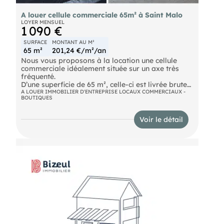
A louer cellule commerciale 65m² à Saint Malo
LOYER MENSUEL
1 090 €
SURFACE
MONTANT AU M²
65 m²
201,24 €/m²/an
Nous vous proposons à la location une cellule
commerciale idéalement située sur un axe très
fréquenté.
D’une superficie de 65 m², celle-ci est livrée brute
de béton et dispose d’une place de stationnement
A LOUER IMMOBILIER D'ENTREPRISE LOCAUX COMMERCIAUX -
BOUTIQUES
privative et sécurisée.
La cellule est également équipée d’une arrivée
d’eau et d’un compteur électrique individuel.
Voir le détail