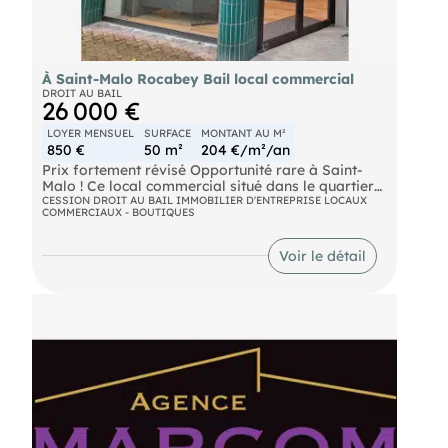
SAINT-MALO sous le numéro 432 324 531
À Saint-Malo Rocabey Bail local commercial
DROIT AU BAIL
26 000 €
LOYER MENSUEL
SURFACE
MONTANT AU M²
850 €
50 m²
204 €/m²/an
Prix fortement révisé Opportunité rare à Saint-
Malo ! Ce local commercial situé dans le quartier
recherché de Rocabey constitue une excellente
CESSION DROIT AU BAIL IMMOBILIER D'ENTREPRISE LOCAUX
COMMERCIAUX - BOUTIQUES
opportunité d'installation à moindre coût.
=>Emplacement : Avenue passante Vitrine sur rue
(2,50 m) Quartier dynamique => Local : Surface :
Voir le détail
50 m² RDC 1 espace accueil 1 bureau fermé (10
m²) Couloir avec salle d’attente 1 pièce lumineuse
au fond (bureau / détente) Cuisine encastrée
récente Sanitaires => Stationnement : 1 place de
parking incluse => Destination : Activités
commerciales ou tertiaires. => Les + : Local
récemment rénové Aménagement fonctionnel Prêt
à exploiter Pour plus d’informations ou organiser
une visite, merci de me contacter.