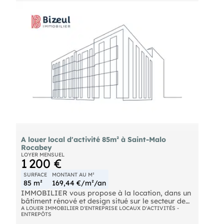
Description :
A louer local d'activité 85m² à Saint-Malo
Rocabey
LOYER MENSUEL
1 200 €
SURFACE
MONTANT AU M²
85 m²
169,44 €/m²/an
IMMOBILIER vous propose à la location, dans un
bâtiment rénové et design situé sur le secteur de
ROCABEY. Des locaux à usage professionnel ou
A LOUER IMMOBILIER D'ENTREPRISE LOCAUX D'ACTIVITÉS -
ENTREPÔTS
commercial brut de béton, avec une belle hauteur