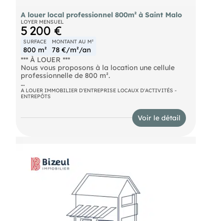
A louer local professionnel 800m² à Saint Malo
LOYER MENSUEL
5 200 €
SURFACE
MONTANT AU M²
800 m²
78 €/m²/an
*** À LOUER ***
Nous vous proposons à la location une cellule
professionnelle de 800 m².
La cellule comprend :
A LOUER IMMOBILIER D'ENTREPRISE LOCAUX D'ACTIVITÉS -
ENTREPÔTS
- showrooms,
Voir le détail
- bureaux,
- salles de pauses,
- réserves
Places de parkings disponibles sur la façade
avant du bâtiment.
Zone de stockage à l'arrière.
À visiter dès maintenant.