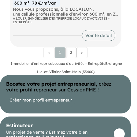
600 m²
78 €/m²/an
Nous vous proposons, à la LOCATION,
une cellule professionnelle d'environ 600 m², en ZI
sud de Saint-Malo.
A LOUER IMMOBILIER D'ENTREPRISE LOCAUX D'ACTIVITÉS -
ENTREPÔTS
- bureaux,
- salle de pauses,
- showroom,
Voir le détail
- réserve Parkings en façade et zone de stockage
à l'arrière du bâtiment Possibilité de louer 400 m²
et/ou 570 m² supplémentaires Les informations
<
1
2
>
sur les risques naturels, miniers, ou
technologiques, auxquels ces biens sont exposés,
sont disponibles sur le site
Immobilier d'entreprise
Locaux d'activités - Entrepôts
Bretagne
Ille-et-Vilaine
Saint-Malo (35400)
Boostez votre projet entrepreneurial,
créez
votre profil repreneur sur CessionPME !
Créer mon profil entrepreneur
Estimateur
Un projet de vente ? Estimez votre bien