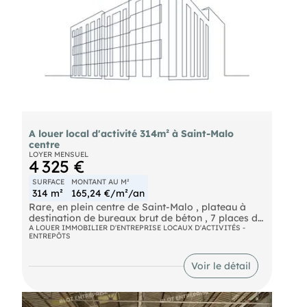
A louer local d'activité 314m² à Saint-Malo
centre
LOYER MENSUEL
4 325 €
SURFACE
MONTANT AU M²
314 m²
165,24 €/m²/an
Rare, en plein centre de Saint-Malo , plateau à
destination de bureaux brut de béton , 7 places de
parking, d'excellent standing. 314 m² . conditions
A LOUER IMMOBILIER D'ENTREPRISE LOCAUX D'ACTIVITÉS -
ENTREPÔTS
nous consulter.
Voir le détail