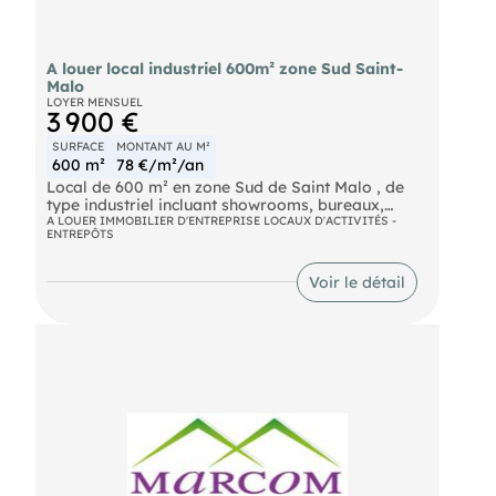
A louer local industriel 600m² zone Sud Saint-
Malo
LOYER MENSUEL
3 900 €
SURFACE
MONTANT AU M²
600 m²
78 €/m²/an
Local de 600 m² en zone Sud de Saint Malo , de
type industriel incluant showrooms, bureaux,
pièces de repos, réserves, parking en façade,
A LOUER IMMOBILIER D'ENTREPRISE LOCAUX D'ACTIVITÉS -
ENTREPÔTS
parkings et zone de stockage à l'arrière.
Voir le détail