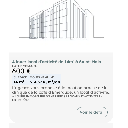
A louer local d'activité de 14m² à Saint-Malo
LOYER MENSUEL
600 €
SURFACE
MONTANT AU M²
14 m²
514,32 €/m²/an
L'agence vous propose à la location proche de la
clinique de la cote d'Emeraude, un local d'activité
partagé en parfait état, idéale profession libérale
A LOUER IMMOBILIER D'ENTREPRISE LOCAUX D'ACTIVITÉS -
ENTREPÔTS
avec 3 places de parkings privatives ,salle
d'attente et un grand local en deux parties . Loyer
mensuel 600€ HT renseignements nous contacter
Voir le détail