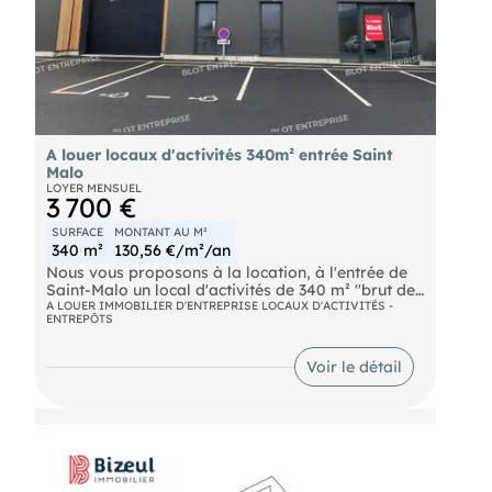
A louer locaux d'activités 340m² entrée Saint
Malo
LOYER MENSUEL
3 700 €
SURFACE
MONTANT AU M²
340 m²
130,56 €/m²/an
Nous vous proposons à la location, à l'entrée de
Saint-Malo un local d'activités de 340 m² "brut de
béton" avec fluides en attente. Grande vitrine
A LOUER IMMOBILIER D'ENTREPRISE LOCAUX D'ACTIVITÉS -
ENTREPÔTS
donnant sur la rue avec une belle visibilité.
- 1 porte sectionnelle électrique
- 1 double porte vitrée
Voir le détail
- 9 places de parking Belle hauteur sous faîtage
de 8 mètres. Le tout est sur un terrain bitumé avec
un accès Poids lourds et une aire de manœuvres
Les informations sur les risques naturels, miniers,
ou technologiques, auxquels ces biens sont
exposés, sont disponibles sur le site