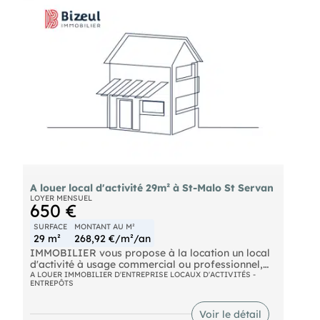
A louer local d'activité 29m² à St-Malo St Servan
LOYER MENSUEL
650 €
SURFACE
MONTANT AU M²
29 m²
268,92 €/m²/an
IMMOBILIER vous propose à la location un local
d'activité à usage commercial ou professionnel,
idéalement situé dans le quartier de Saint-Servan
A LOUER IMMOBILIER D'ENTREPRISE LOCAUX D'ACTIVITÉS -
ENTREPÔTS
à Saint-Malo, à proximité immédiate des
commerces et des services. Les locaux, en
excellent état général, offrent un espace
Voir le détail