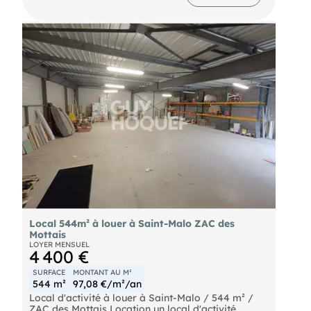
fonctionnel et lumineux. Ils se composent d'une
grande pièce principale pouvant accueillir un
bureau, un espace de vente ou de réception de
clientèle, d'un coin cuisine aménagé ainsi que d'un
sanitaire. L'ensemble développe une surface
d'environ 29 m², parfaitement adaptée à une
activité professionnelle, libérale, tertiaire ou
commerciale. Le loyer mensuel s'élève à 650 € HT.
Conditions, nous consulter
Local 544m² à louer à Saint-Malo ZAC des
Mottais
LOYER MENSUEL
4 400 €
SURFACE
MONTANT AU M²
544 m²
97,08 €/m²/an
Local d'activité à louer à Saint-Malo / 544 m² /
ZAC des Mottais Location un local d'activité