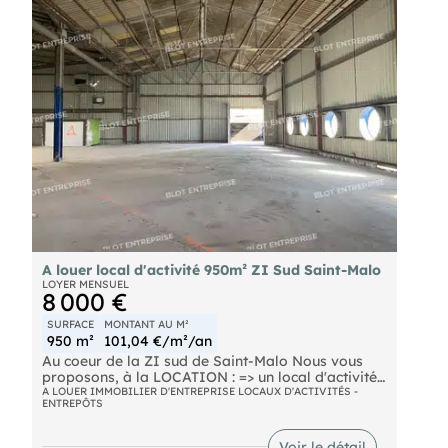
A louer local d'activité 950m² ZI Sud Saint-Malo
LOYER MENSUEL
8 000 €
SURFACE
MONTANT AU M²
950 m²
101,04 €/m²/an
Au coeur de la ZI sud de Saint-Malo Nous vous
proposons, à la LOCATION : => un local d'activités
d'environ 950 m² au sol et 1 200 m² développés.
A LOUER IMMOBILIER D'ENTREPRISE LOCAUX D'ACTIVITÉS -
ENTREPÔTS
- sanitaires, douches, vestiaires
- et bureaux privatifs. 30 places de parking
privatives Les informations sur les risques
Voir le détail