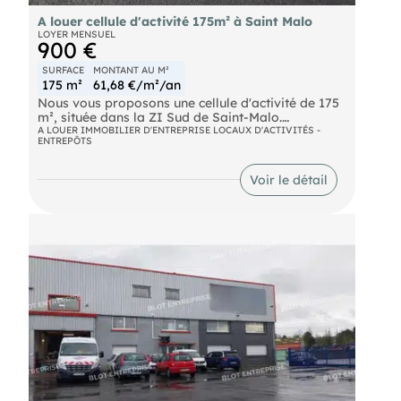
A louer cellule d'activité 175m² à Saint Malo
LOYER MENSUEL
900 €
SURFACE
MONTANT AU M²
175 m²
61,68 €/m²/an
Nous vous proposons une cellule d'activité de 175
m², située dans la ZI Sud de Saint-Malo.
Cette cellule est équipée d'un bureau, d'un
A LOUER IMMOBILIER D'ENTREPRISE LOCAUX D'ACTIVITÉS -
ENTREPÔTS
sanitaire, d'une porte sectionnelle et d'une porte
coulissante.
Produit rare!
Voir le détail