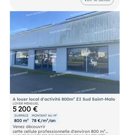
naturels, miniers, ou technologiques, auxquels ces
biens sont exposés, sont disponibles sur le site
A louer local d'activité 800m² ZI Sud Saint-Malo
LOYER MENSUEL
5 200 €
SURFACE
MONTANT AU M²
800 m²
78 €/m²/an
Venez découvrir
cette cellule professionnelle d'environ 800 m²