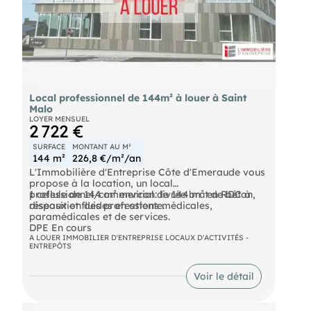
Local professionnel de 144m² à louer à Saint
Malo
LOYER MENSUEL
2 722 €
SURFACE
MONTANT AU M²
144 m²
226,8 €/m²/an
L'Immobilière d'Entreprise Côte d'Emeraude vous
propose à la location, un local
professionnel/commercial de 144 m² en RDC à
1 cellule de 144 m² environ: livrée brut de béton,
disposition des professions médicales,
réseaux et fluides en attente.
paramédicales et de services.
DPE En cours
A LOUER IMMOBILIER D'ENTREPRISE LOCAUX D'ACTIVITÉS -
ENTREPÔTS
Cette cellule neuve se situe au sein de l'extension
de la clinique de la Côte d'Emeraude, à l'entrée de
Saint-Malo. Cet espace offre une belle visibilité,
Voir le détail
bénéficie d'un emplacement stratégique et est bien
desservi par les transports en commun.