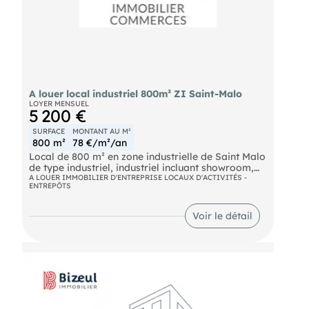
A louer local industriel 800m² ZI Saint-Malo
LOYER MENSUEL
5 200 €
SURFACE
MONTANT AU M²
800 m²
78 €/m²/an
Local de 800 m² en zone industrielle de Saint Malo
de type industriel, industriel incluant showroom,
bureaux, pièce de repos, réserves, parkings en
A LOUER IMMOBILIER D'ENTREPRISE LOCAUX D'ACTIVITÉS -
ENTREPÔTS
façade, parkings et zone de stockage à l'arrière
Voir le détail