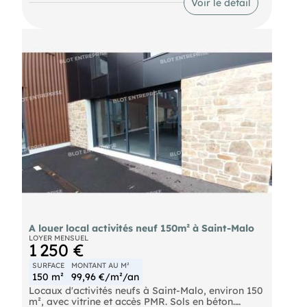
Voir le détail
Portail sectionnel (3,5 m x 4 m), électricité
triphasée 36 KWA, gaz de ville et fibre optique.
Parking privé, éclairage de secours et projecteur
LED extérieur sur horloge astronomique.
Disponible dès aujourd'hui.
A louer local activités neuf 150m² à Saint-Malo
LOYER MENSUEL
1 250 €
SURFACE
MONTANT AU M²
150 m²
99,96 €/m²/an
Locaux d'activités neufs à Saint-Malo, environ 150
m², avec vitrine et accès PMR. Sols en béton.