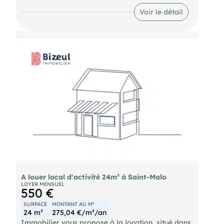
sous plafond, une entrée individuelle, idéale pour
des bureaux. Le tout sur une surface d'environ
Voir le détail
85m² à aménager. Loyer 1 200€ HT mensuel.
Conditions, nous consulter.
A louer local d'activité 24m² à Saint-Malo
LOYER MENSUEL
550 €
SURFACE
MONTANT AU M²
24 m²
275,04 €/m²/an
Immobilier vous propose à la location, situé dans