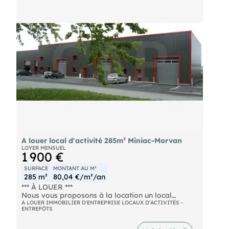
A louer local d'activité 285m² Miniac-Morvan
LOYER MENSUEL
1 900 €
SURFACE
MONTANT AU M²
285 m²
80,04 €/m²/an
*** À LOUER ***
Nous vous proposons à la location un local
d’activité isolé de 181 m² au sol (charge 2 T/m²)
A LOUER IMMOBILIER D'ENTREPRISE LOCAUX D'ACTIVITÉS -
ENTREPÔTS
avec bureau/labo, atelier aménagé et sanitaires.
Mezzanine de 104 m² avec bureau, accessible par
escalier acier galvanisé.