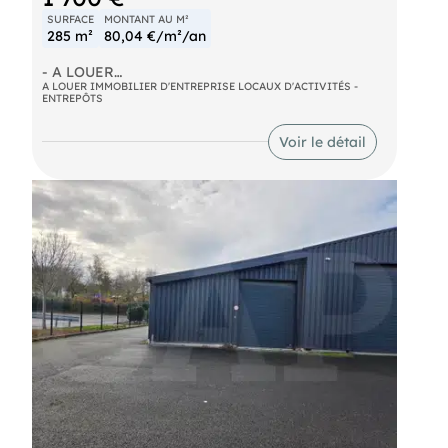
SURFACE
MONTANT AU M²
285 m²
80,04 €/m²/an
- A LOUER
-
A LOUER IMMOBILIER D'ENTREPRISE LOCAUX D'ACTIVITÉS -
ENTREPÔTS
Au sein d'un ensemble immobilier neuf, nous vous
proposons 285m² de local d'activités dont 181m²
Voir le détail
au sol et 104m² de mezzanine
Le bien dispose d'une porte sectionnelle
automatique.
Belles prestations, à saisir!