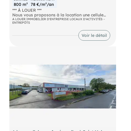
800 m²
78 €/m²/an
*** À LOUER ***
Nous vous proposons à la location une cellule
professionnelle de 800 m².
A LOUER IMMOBILIER D'ENTREPRISE LOCAUX D'ACTIVITÉS -
ENTREPÔTS
La cellule comprend :
Voir le détail
- showrooms,
- bureaux,
- salles de pauses,
- réserves
Places de parkings disponibles sur la façade
avant du bâtiment.
Zone de stockage à l'arrière.
À visiter dès maintenant.