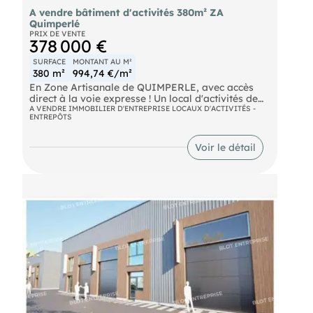
A vendre bâtiment d'activités 380m² ZA
Quimperlé
PRIX DE VENTE
378 000 €
SURFACE
MONTANT AU M²
380 m²
994,74 €/m²
En Zone Artisanale de QUIMPERLE, avec accès
direct à la voie expresse ! Un local d'activités de
300 m² environ comprenant :
A VENDRE IMMOBILIER D'ENTREPRISE LOCAUX D'ACTIVITÉS -
ENTREPÔTS
- atelier/ entrepôt, avec porte sectionnelle 4x4
motorisée
- 2 bureaux
Voir le détail
- archives
- 2 sanitaires + une mezzanine de 80 m² environ.
Sur un terrain de 2 000 m² environ clôturé, en
partie bitumé, avec possibilité de stockage
extérieur Double vitrage, volets électriques
Construction de 2009 Les informations sur les
risques naturels, miniers, ou technologiques,
auxquels ces biens sont exposés, sont disponibles
sur le site