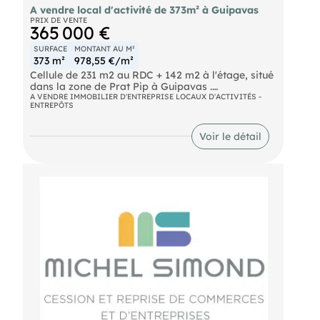
A vendre local d'activité de 373m² à Guipavas
PRIX DE VENTE
365 000 €
SURFACE
MONTANT AU M²
373 m²
978,55 €/m²
Cellule de 231 m2 au RDC + 142 m2 à l'étage, situé
dans la zone de Prat Pip à Guipavas .
A VENDRE IMMOBILIER D'ENTREPRISE LOCAUX D'ACTIVITÉS -
ENTREPÔTS
places de parking privées : 3 + 6 places publiques
en face du bâtiment
Voir le détail
DPE En cours