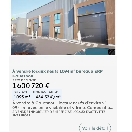
couverture et ossature métalliques, bardage
double peau, isolation, terrain bitumé, aire de
manœuvre, accès poids lourds, voirie lourde,
réseau informatique intégré. Les informations sur
les risques naturels, miniers, ou technologiques,
auxquels ces biens sont exposés, sont disponibles
sur le site
À vendre locaux neufs 1094m² bureaux ERP
Gouesnou
PRIX DE VENTE
1 600 720 €
SURFACE
MONTANT AU M²
1 093 m²
1 464,52 €/m²
À vendre à Gouesnou : locaux neufs d'environ 1
094 m² avec belle visibilité et vitrine. Composition
du bien :
A VENDRE IMMOBILIER D'ENTREPRISE LOCAUX D'ACTIVITÉS -
ENTREPÔTS
- Bureaux classés ERP 5ème catégorie
- Cellule compatible pour commerce de gros,
artisanat, industrie
Voir le détail
- 6 portes sectionnelles électriques Proximité