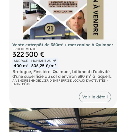
Vente entrepôt de 380m² + mezzanine à Quimper
PRIX DE VENTE
322 500 €
SURFACE
MONTANT AU M²
400 m²
806,25 €/m²
Bretagne, Finistère, Quimper, bâtiment d'activité
d'une superficie au sol d'environ 380 m² à laquelle
s'ajoute un mezzanine d'une superficie plancher
A VENDRE IMMOBILIER D'ENTREPRISE LOCAUX D'ACTIVITÉS -
ENTREPÔTS
d'environ 200 m² dont 100 m² sous 2m.
Idéalement situé en entrée de ville à proximité de
la zone du Guelen. Bâtiment proposant deux
Voir le détail
espaces bureau et deux espaces à usage de
stockage. Porte sectionnelle motorisée, fibre,
parking bitumé. Pour un complément
d'information, merci de contacter l'agence ouest
ux professionnels. Images génériques, honoraires
à la charge de l'acquéreur. Prix mandat 300 000
euros net vendeur.