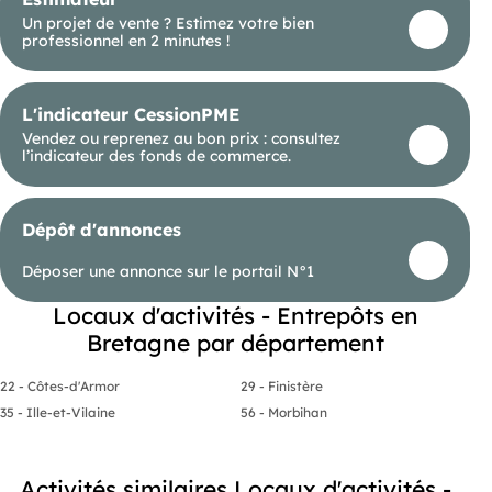
accessibilité..
Un projet de vente ? Estimez votre bien
professionnel en 2 minutes !
Honoraires inclus de 7% HT à la charge de
l'acquéreur. Prix hors honoraires 2 200 000 €.
Classe énergie A, Classe climat A. Les
informations sur les risques auxquels ce bien est
L'indicateur CessionPME
exposé sont disponibles sur le site Géorisques :
https://www.georisques.gouv.fr. .
Vendez ou reprenez au bon prix : consultez
Les informations sur les risques naturels, miniers,
l’indicateur des fonds de commerce.
ou technologiques, auxquels ces biens sont
exposés, sont disponibles sur le site
Dépôt d'annonces
Déposer une annonce sur le portail N°1
Locaux d'activités - Entrepôts en
Bretagne par département
22 - Côtes-d'Armor
29 - Finistère
35 - Ille-et-Vilaine
56 - Morbihan
Activités similaires Locaux d'activités -