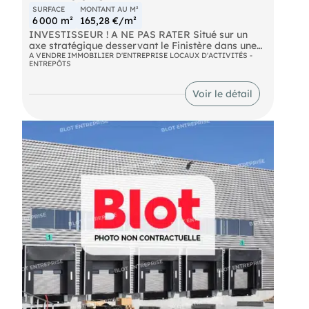
SURFACE
MONTANT AU M²
6 000 m²
165,28 €/m²
INVESTISSEUR ! A NE PAS RATER Situé sur un
axe stratégique desservant le Finistère dans une
zone artisanale, très beau bâtiment en parfait
A VENDRE IMMOBILIER D'ENTREPRISE LOCAUX D'ACTIVITÉS -
ENTREPÔTS
état, composé de bureaux, salle de réunion, salle
de pause, carport et hangar, le tout dans un
parfait état. La superficie importante du terrain
Voir le détail
permettant un agrandissement voir un nouveau
bâtiment afin d'en accroître l rentabilité. Une
visibilité parfaite des axes routiers ne fait
qu'augmenter l'intérêt de cette affaire. A voir
absolument. 1000 m2 de bâtiment, terrain 6000
m2.