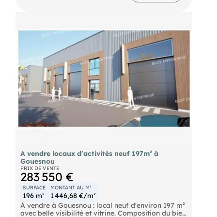
immédiate de la RN 12, de l'aéroport et de la gare
SNCF. Accès direct aux 4 voies et desservi par les
bus. Parmi les points forts de ce bien : terrain de
5199 m² environ, 14 parkings aériens, locaux
fibrés, couverture et ossature métalliques,
bardage double peau, isolation, terrain bitumé,
aire de manœuvre, accès poids lourds, voirie
lourde, réseau informatique intégré. Les
informations sur les risques naturels, miniers, ou
technologiques, auxquels ces biens sont exposés,
sont disponibles sur le site
A vendre locaux d'activités neuf 197m² à
Gouesnou
PRIX DE VENTE
283 550 €
SURFACE
MONTANT AU M²
196 m²
1 446,68 €/m²
À vendre à Gouesnou : local neuf d'environ 197 m²
avec belle visibilité et vitrine. Composition du bien