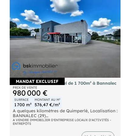
disposez d'un grand terrain actuellement à usage
de parking constructible d'une superficie de plus
de 3300 m². Point centrale Concarneau,
Troyalarch, Quimper. Voie express à 10 minutes.
Pour un complément d'informations, merci de
contacter l'agence ouestaire de .
MANDAT EXCLUSIF
Vente bâtiment industriel de 1 700m² à Bannalec
PRIX DE VENTE
980 000 €
SURFACE
MONTANT AU M²
1 700 m²
576,47 €/m²
A quelques kilomètres de Quimperlé, Localisation :
BANNALEC (29)
A VENDRE IMMOBILIER D'ENTREPRISE LOCAUX D'ACTIVITÉS -
ENTREPÔTS
Nous vous proposons à la vente un ensemble
immobilier industriel rare, d'une surface totale
d'environ 1 700 m², implanté sur un terrain de 6