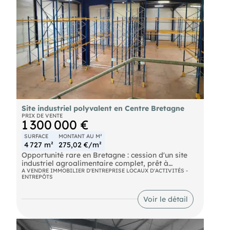
Site industriel polyvalent en Centre Bretagne
PRIX DE VENTE
1 300 000 €
SURFACE
MONTANT AU M²
4 727 m²
275,02 €/m²
Opportunité rare en Bretagne : cession d'un site
industriel agroalimentaire complet, prêt à
reprendre une activité de production. Ancienne
A VENDRE IMMOBILIER D'ENTREPRISE LOCAUX D'ACTIVITÉS -
ENTREPÔTS
Biscuiterie, le site bénéficie d'une infrastructure
haut de gamme certifiée et d'un cadre paysager
exceptionnel, rare pour un site industriel.
Voir le détail
BÂTIMENTS — 4 727 m² de surface couverte Le
bâti se compose d'un atelier de production food-
grade avec cuves inox et équipements industriels
(en vente), d'une large zone de stockage à grande