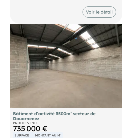
Accès sécurisé au site avec contrôle d'entrée
Voir le détail
Bâtiment d'activité 3500m² secteur de
Douarnenez
PRIX DE VENTE
735 000 €
SURFACE
MONTANT AU M²