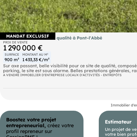
MANDAT EXCLUSIF
Vente locaux visibilité et qualité à Pont-l'Abbé
PRIX DE VENTE
1 290 000 €
SURFACE
MONTANT AU M²
900 m²
1 433,33 €/m²
Sur axe passant, belle visibilité pour ce site de qualité, composé
parking, le site est sous alarme. Belles prestations générales, ra
A VENDRE IMMOBILIER D'ENTREPRISE LOCAUX D'ACTIVITÉS - ENTREPÔTS
DPE En cours
Immobilier d'e
Boostez votre projet
Estimateur
entrepreneurial,
créez votre
Un projet de ve
profil repreneur sur
votre bien prof
CessionPME !