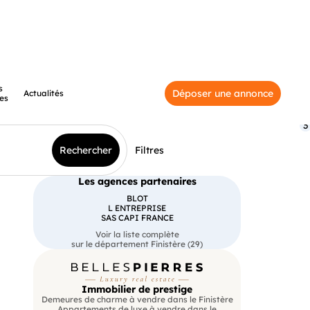
s
Déposer une annonce
Actualités
es
3
Rechercher
Filtres
Les agences partenaires
BLOT
L ENTREPRISE
SAS CAPI FRANCE
Voir la liste complète
sur le département Finistère (29)
Immobilier de prestige
Demeures de charme à vendre dans le Finistère
Appartements de luxe à vendre dans le