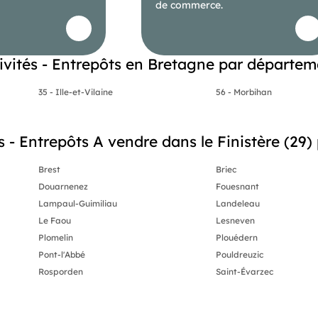
de commerce.
ivités - Entrepôts en Bretagne par départem
35 - Ille-et-Vilaine
56 - Morbihan
 - Entrepôts A vendre dans le Finistère (29) p
Brest
Briec
Douarnenez
Fouesnant
Lampaul-Guimiliau
Landeleau
Le Faou
Lesneven
Plomelin
Plouédern
Pont-l'Abbé
Pouldreuzic
Rosporden
Saint-Évarzec