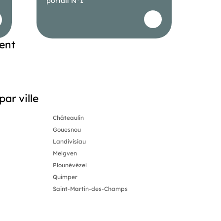
portail N°1
ent
ar ville
Châteaulin
Gouesnou
Landivisiau
Melgven
Plounévézel
Quimper
Saint-Martin-des-Champs