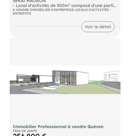
56430 MAURON
- Local d'activités de 500m² composé d'une partie
bureau/accueil, de plusieurs ateliers, d'un entrepôt
A VENDRE IMMOBILIER D'ENTREPRISE LOCAUX D'ACTIVITÉS -
ENTREPÔTS
avec porte sectionnelle, sanitaires et un box de
stockage supplémentaire. A l'extérieur un
stationnement à l'avant et une cour close à
Voir le détail
l'arrière. Charpente métallique, toiture fibro et bac
acier. A saisir, faire offre !
Immobilier Professionnel à vendre Quéven
PRIX DE VENTE