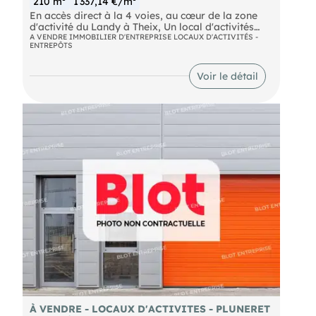
210 m²
1 337,14 €/m²
En accès direct à la 4 voies, au cœur de la zone
d'activité du Landy à Theix, Un local d'activités
neuf d'environ 210 m² disposant d'un accès PMR.
A VENDRE IMMOBILIER D'ENTREPRISE LOCAUX D'ACTIVITÉS -
ENTREPÔTS
- 2 places de stationnement rattachées au lot ,
- Ossature et bardage métalliques,
- Isolation double peau. Terrain bitumé avec accès
Voir le détail
poids lourds. Proximité immédiate de l'entrée de
Vannes et de la presqu'île de Rhuys . Les
informations sur les risques naturels, miniers, ou
technologiques, auxquels ces biens sont exposés,
sont disponibles sur le site
À VENDRE - LOCAUX D'ACTIVITES - PLUNERET