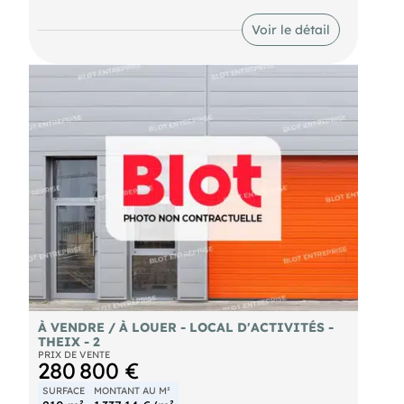
RDC
- Une mezzanine de 100 m² environ Ce bâtiment
Voir le détail
bénéficie d'une excellente accessibilité grâce à sa
situation dans une zone artisanale dynamique.
Emplacement stratégique. Les informations sur les
risques naturels, miniers, ou technologiques,
auxquels ces biens sont exposés, sont disponibles
sur le site
À VENDRE / À LOUER - LOCAL D'ACTIVITÉS -
THEIX - 2
PRIX DE VENTE
280 800 €
SURFACE
MONTANT AU M²