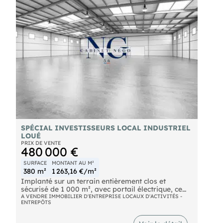
Parkings privatifs végétalisés et terrain privatif
clôturé. Activités autorisées : services, activités
B2B, artisanat, industrie hors ICPE. Surface
modulable selon les besoins
- Nous consulter. Les informations sur les risques
naturels, miniers, ou technologiques, auxquels ces
biens sont exposés, sont disponibles sur le site
SPÉCIAL INVESTISSEURS LOCAL INDUSTRIEL
LOUÉ
PRIX DE VENTE
480 000 €
SURFACE
MONTANT AU M²
380 m²
1 263,16 €/m²
Implanté sur un terrain entièrement clos et
sécurisé de 1 000 m², avec portail électrique, ce
local industriel en bon état représente une
A VENDRE IMMOBILIER D'ENTREPRISE LOCAUX D'ACTIVITÉS -
ENTREPÔTS
opportunité d'investissement avec des revenus
locatifs immédiats. Le bâtiment développe une
surface totale de 380 m² et comprend : un espace