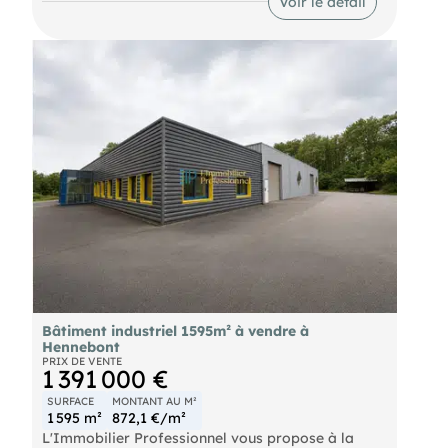
Voir le détail
industriel fonctionnel ; un espace bureaux avec
sanitaires ; une construction en double peau ; des
portes sectionnelles facilitant les accès et les
livraisons. Le site est entièrement clôturé et
bénéficie d'un accès sécurisé. Deux locataires en
place bénéficiant de baux récents Loyer mensuel
total : 3 200 € HT/HC Rentabilité brute : 8 % Un
actif professionnel déjà occupé, offrant une bonne
visibilité locative, une diversification du risque et
des revenus immédiats.
Bâtiment industriel 1595m² à vendre à
Hennebont
PRIX DE VENTE
1 391 000 €
SURFACE
MONTANT AU M²
1 595 m²
872,1 €/m²
L'Immobilier Professionnel vous propose à la