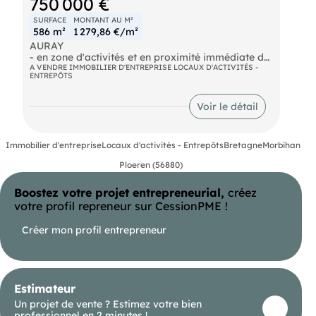
750 000 €
est exposé sont disponibles sur le site Géorisques :
SURFACE
MONTANT AU M²
586 m²
1 279,86 €/m²
AURAY
- en zone d'activités et en proximité immédiate de
la RN 165. Dans un bâtiment construit en 2016,
A VENDRE IMMOBILIER D'ENTREPRISE LOCAUX D'ACTIVITÉS -
ENTREPÔTS
local comprenant 400m² de bureaux développés
sur RDC et 1er étage, un atelier avec porte
sectionnelle d'une surface de 186m²
Voir le détail
- Aire extérieure bitumé d'une surface de 200m²
+12 places de parking privatives. Honoraires
d'agence en sus à la charge de l'acquéreur : 6,67%
Immobilier d'entreprise
Locaux d'activités - Entrepôts
Bretagne
Morbihan
HT du prix de vente.
Ploeren (56880)
Boostez votre projet entrepreneurial,
créez
votre profil repreneur sur CessionPME !
Créer mon profil entrepreneur
Estimateur
Un projet de vente ? Estimez votre bien
professionnel en 2 minutes !