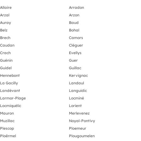
Allaire
Arradon
Arzal
Arzon
Auray
Baud
Belz
Bohal
Brech
Camors
Caudan
Cléguer
Crach
Evellys
Guénin
Guer
Guidel
Guillac
Hennebont
Kervignac
La Gacilly
Landaul
Landévant
Languidic
Larmor-Plage
Locminé
Locmiquélic
Lorient
Mauron
Merlevenez
Muzillac
Noyal-Pontivy
Plescop
Ploemeur
Ploërmel
Plougoumelen