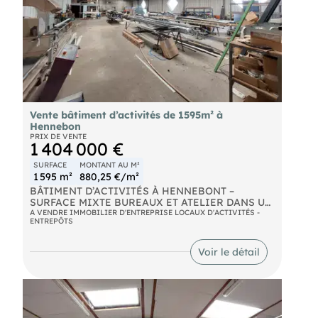
risques naturels, miniers, ou technologiques,
auxquels ces biens sont exposés, sont disponibles
sur le site
Vente bâtiment d’activités de 1595m² à
Hennebon
PRIX DE VENTE
1 404 000 €
SURFACE
MONTANT AU M²
1 595 m²
880,25 €/m²
BÂTIMENT D’ACTIVITÉS À HENNEBONT –
SURFACE MIXTE BUREAUX ET ATELIER DANS UN
ENVIRONNEMENT PROFESSIONNEL
A VENDRE IMMOBILIER D'ENTREPRISE LOCAUX D'ACTIVITÉS -
ENTREPÔTS
À Hennebont, découvrez un bâtiment d’activités
implanté dans une zone d’activités dynamique. Ce
Voir le détail
bien associe des espaces tertiaires et un atelier de
grande capacité, avec des aménagements pensés
pour faciliter l’exploitation quotidienne et les
opérations logistiques.
Les + du bien :