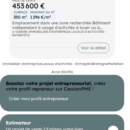
PRIX DE VENTE
453 600 €
SURFACE
MONTANT AU M²
350 m²
1 296 €/m²
Emplacement dans une zone recherchée Bâtiment
indépendant à usage d'activités à louer ou à
vendre d'environ 350 m², le tout sur un terrain clos
A VENDRE IMMOBILIER D'ENTREPRISE LOCAUX D'ACTIVITÉS -
ENTREPÔTS
de 1 600 m² environ.
- Accès poids lourds.
- Couverture en bac acier isolé, ossature et
Voir le détail
bardage métalliques.
- Équipé en triphasé. Accès à la 4 voies en 5
minutes . Stationnement disponible. Les
Immobilier d'entreprise
Locaux d'activités - Entrepôts
Bretagne
Morbihan
informations sur les risques naturels, miniers, ou
technologiques, auxquels ces biens sont exposés,
Arzal (56190)
sont disponibles sur le site
Boostez votre projet entrepreneurial,
créez
votre profil repreneur sur CessionPME !
Créer mon profil entrepreneur
Estimateur
Un projet de vente ? Estimez votre bien