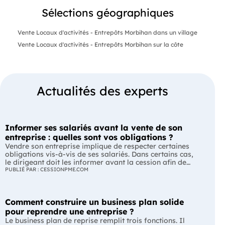
Sélections géographiques
Vente Locaux d'activités - Entrepôts Morbihan dans un village
Vente Locaux d'activités - Entrepôts Morbihan sur la côte
Actualités des experts
Informer ses salariés avant la vente de son
entreprise : quelles sont vos obligations ?
Vendre son entreprise implique de respecter certaines
obligations vis-à-vis de ses salariés. Dans certains cas,
le dirigeant doit les informer avant la cession afin de
leur permettre, s'ils le souhaitent, de présenter une offre
PUBLIÉ PAR : CESSIONPME.COM
de reprise. Quelles entreprises sont concernées ? Quels
délais faut-il respecter ? Comment transmettre cette
information ? Voici ce que prévoit la réglementation.
Comment construire un business plan solide
L'essentiel Les entreprises de moins de 250 salariés sont
soumises, dans certains cas, à une obligation
pour reprendre une entreprise ?
d'information préalable des salariés. Cette obligation
Le business plan de reprise remplit trois fonctions. Il