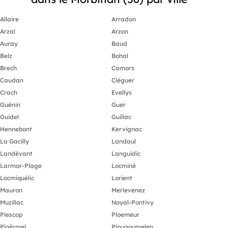
Allaire
Arradon
Arzal
Arzon
Auray
Baud
Belz
Bohal
Brech
Camors
Caudan
Cléguer
Crach
Evellys
Guénin
Guer
Guidel
Guillac
Hennebont
Kervignac
La Gacilly
Landaul
Landévant
Languidic
Larmor-Plage
Locminé
Locmiquélic
Lorient
Mauron
Merlevenez
Muzillac
Noyal-Pontivy
Plescop
Ploemeur
Ploërmel
Plougoumelen