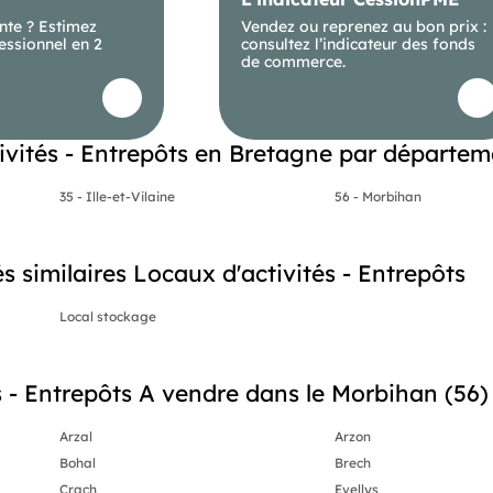
nte ? Estimez
Vendez ou reprenez au bon prix :
essionnel en 2
consultez l’indicateur des fonds
de commerce.
ivités - Entrepôts en Bretagne par départem
35 - Ille-et-Vilaine
56 - Morbihan
erche d’achat d'un LOCAL D'ACTIVITÉ à Hennebont.
és similaires Locaux d'activités - Entrepôts
Local stockage
 - Entrepôts A vendre dans le Morbihan (56) 
Arzal
Arzon
Bohal
Brech
Crach
Evellys