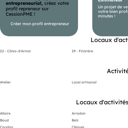
- Bureau et sanitaires
entrepreneurial,
créez votre
Un projet de ve
profil repreneur sur
- Point d’eau
votre bien prof
CessionPME !
minutes !
- Stationnement privatif
Créer mon profil entrepreneur
- Proximité RN165
Locaux d'act
Prix de vente FAI : 214 920 €
Pour plus d’informations sur ce bien, contactez
22 - Côtes-d'Armor
29 - Finistère
- Réf. D-60032-JH.
S : 20 ans d’expertise pour vous accompagner dans votre rech
Activit
Atelier
Local artisanal
Locaux d'activités
Allaire
Arradon
Baud
Belz
Caudan
Cléguer