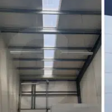
Aire de circulation pour poids lourds
Prix net vendeur : 1 300 000€
Honoraires d’agence : 104 000€HT
Pour plus d’informations sur ce bien, contactez .
S : 20 ans d’expertise pour vous accompagner dans votre reche
Hennebont.