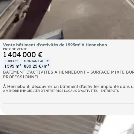
Vente bâtiment d’activités de 1595m² à Hennebon
PRIX DE VENTE
1 404 000 €
SURFACE
MONTANT AU M²
1 595 m²
880,25 €/m²
BÂTIMENT D’ACTIVITÉS À HENNEBONT – SURFACE MIXTE B
PROFESSIONNEL
À Hennebont, découvrez un bâtiment d’activités implanté dans u
tertiaires et un atelier de grande capacité, avec des aménagement
A VENDRE IMMOBILIER D'ENTREPRISE LOCAUX D'ACTIVITÉS - ENTREPÔTS
opérations logistiques.
Les + du bien :
Bureaux et showroom intégrés
Atelier avec accès adaptés à l’activité
3 portes sectionnelles
Terrain avec stationnement
Aire de circulation pour poids lourds