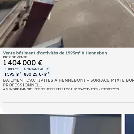
Vente bâtiment d’activités de 1595m² à Hennebon
PRIX DE VENTE
1 404 000 €
SURFACE
MONTANT AU M²
1 595 m²
880,25 €/m²
BÂTIMENT D’ACTIVITÉS À HENNEBONT – SURFACE MIXTE B
PROFESSIONNEL
A VENDRE IMMOBILIER D'ENTREPRISE LOCAUX D'ACTIVITÉS - ENTREPÔTS
À Hennebont, découvrez un bâtiment d’activités implanté dans u
tertiaires et un atelier de grande capacité, avec des aménagement
opérations logistiques.
Les + du bien :
Bureaux et showroom intégrés
Atelier avec accès adaptés à l’activité
3 portes sectionnelles
Terrain avec stationnement