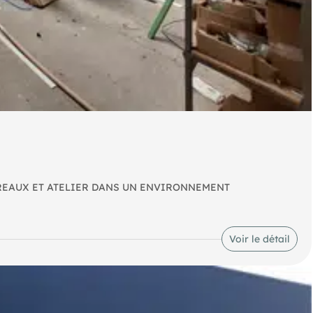
UREAUX ET ATELIER DANS UN ENVIRONNEMENT
ne zone d’activités dynamique. Ce bien associe des espaces
s pensés pour faciliter l’exploitation quotidienne et les
Voir le détail