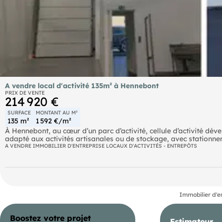
A vendre local d'activité 135m² à Hennebont
PRIX DE VENTE
214 920 €
SURFACE
MONTANT AU M²
135 m²
1 592 €/m²
À Hennebont, au cœur d’un parc d’activité, cellule d’activité dé
adapté aux activités artisanales ou de stockage, avec stationn
A VENDRE IMMOBILIER D'ENTREPRISE LOCAUX D'ACTIVITÉS - ENTREPÔTS
La hauteur sous plafond permet d’envisager un aménagement op
Les + du bien :
- Surface d’env. 135 m²
Immobilier d'e
- Zone de stockage distincte
Boostez votre projet
Estimateur