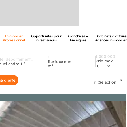
Immobilier
Opportunités pour
Franchises &
Cabinets d'affaire
Professionnel
investisseurs
Enseignes
Agences immobilièr
Prix max
Surface min
quel endroit ?
m²
e alerte
Tri :
Sélection