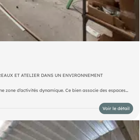
UREAUX ET ATELIER DANS UN ENVIRONNEMENT
ne zone d’activités dynamique. Ce bien associe des espaces
s pensés pour faciliter l’exploitation quotidienne et les
Voir le détail