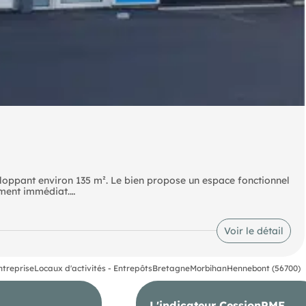
veloppant environ 135 m². Le bien propose un espace fonctionnel
ement immédiat.
timisé et du stockage complémentaire.
Voir le détail
ntreprise
Locaux d'activités - Entrepôts
Bretagne
Morbihan
Hennebont (56700)
L'indicateur CessionPME