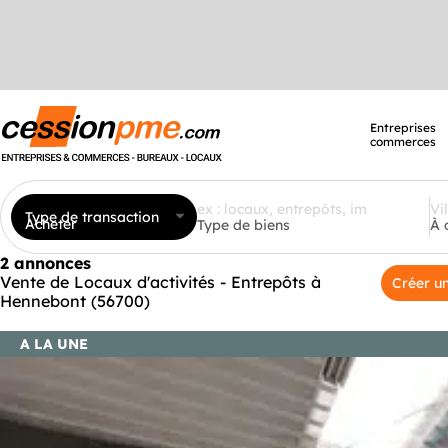
Entreprises
commerces
Type de transaction
Acheter
Type de biens
À 
2 annonces
Vente de Locaux d'activités - Entrepôts à
Créer un
Hennebont (56700)
A LA UNE