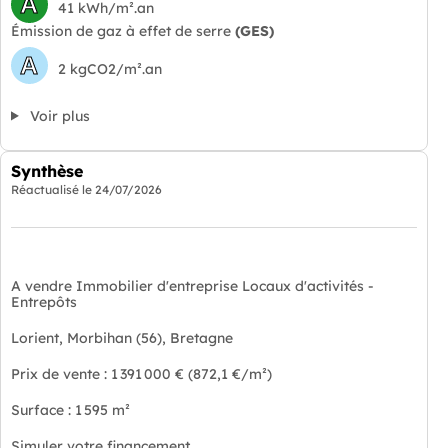
A
41 kWh/m².an
Émission de gaz à effet de serre
(GES)
A
2 kgCO2/m².an
Voir plus
Synthèse
Réactualisé le
24/07/2026
A vendre Immobilier d'entreprise Locaux d'activités -
Entrepôts
Lorient, Morbihan (56), Bretagne
Prix de vente : 1 391 000 € (872,1 €/m²)
Surface : 1 595 m²
Simuler votre financement