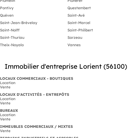
Plumelin
Pluneret
Ille-et-Vilaine, Loire-Atlantique) pour
la vente de tabacs, bars, presses,
Pontivy
Questembert
brasseries, restaurants, crêperies,
Quéven
Saint-Avé
pizzerias, hôtels, entreprises, entrepôts
et murs commerciaux.
Saint-Jean-Brévelay
Saint-Marcel
Saint-Nolff
Saint-Philibert
Saint-Thuriau
Sarzeau
Theix-Noyalo
Vannes
Immobilier d'entreprise Lorient (56100)
LOCAUX COMMERCIAUX - BOUTIQUES
Location
Vente
LOCAUX D'ACTIVITÉS - ENTREPÔTS
Location
Vente
BUREAUX
Location
Vente
IMMEUBLES COMMERCIAUX / MIXTES
Vente