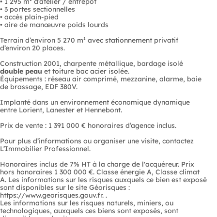
• 1 295 m² d’atelier / entrepôt
• 3 portes sectionnelles
• accès plain-pied
• aire de manœuvre poids lourds
Terrain d’environ 5 270 m² avec stationnement privatif
d’environ 20 places.
Construction 2001, charpente métallique, bardage isolé
double peau
et toiture bac acier isolée.
Équipements : réseau air comprimé, mezzanine, alarme, baie
de brassage, EDF 380V.
Implanté dans un environnement économique dynamique
entre Lorient, Lanester et Hennebont.
Prix de vente : 1 391 000 € honoraires d’agence inclus.
Pour plus d’informations ou organiser une visite, contactez
L’Immobilier Professionnel.
Honoraires inclus de 7% HT à la charge de l'acquéreur. Prix
hors honoraires 1 300 000 €. Classe énergie A, Classe climat
A. Les informations sur les risques auxquels ce bien est exposé
sont disponibles sur le site Géorisques :
https://www.georisques.gouv.fr. .
Les informations sur les risques naturels, miniers, ou
technologiques, auxquels ces biens sont exposés, sont