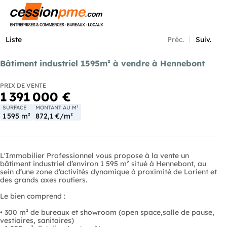
Menu
Liste
Préc.
Suiv.
Bâtiment industriel 1595m² à vendre à Hennebont
PRIX DE VENTE
1 391 000 €
SURFACE
MONTANT AU M²
1 595 m²
872,1 €/m²
L'Immobilier Professionnel vous propose à la vente un
bâtiment industriel d’environ 1 595 m² situé à Hennebont, au
sein d’une zone d’activités dynamique à proximité de Lorient et
des grands axes routiers.
Le bien comprend :
• 300 m² de bureaux et showroom (open space,salle de pause,
vestiaires, sanitaires)