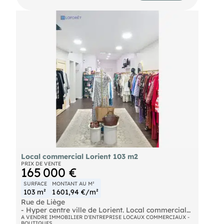
une exploitation immédiate. Disponible à partir du
27 aout 2026. Honoraires d'agence à la charge du
locataire : 30% HT du loyer HT annuel + frais de
rédaction de bail.
Local commercial Lorient 103 m2
PRIX DE VENTE
165 000 €
SURFACE
MONTANT AU M²
103 m²
1 601,94 €/m²
Rue de Liège
- Hyper centre ville de Lorient. Local commercial
de 103m² sur 2 niveaux :
A VENDRE IMMOBILIER D'ENTREPRISE LOCAUX COMMERCIAUX -
BOUTIQUES