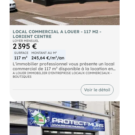
LOCAL COMMERCIAL A LOUER - 117 M2 -
LORIENT CENTRE
LOYER MENSUEL
2 395 €
SURFACE
MONTANT AU M²
117 m²
245,64 €/m²/an
L'immobilier professionnel vous présente un local
commercial de 117 m² disponible à la location en
centre-ville de Lorient, bénéficiant d'un
A LOUER IMMOBILIER D'ENTREPRISE LOCAUX COMMERCIAUX -
BOUTIQUES
emplacement stratégique sur un axe très
fréquenté, au cœur d'un environnement
commerçant dynamique.
Voir le détail
Ce local rénové dispose d'une vitrineen angle,
offrant une excellente visibilité pour une enseigne,
une agence, un showroom ou une activité de
services.
Le local comprend :
117 m² de surface commerciale en rez-de-