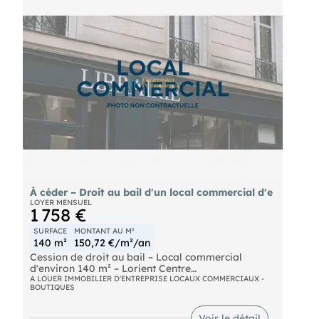
À céder – Droit au bail d'un local commercial d'e
LOYER MENSUEL
1 758 €
SURFACE
MONTANT AU M²
140 m²
150,72 €/m²/an
Cession de droit au bail – Local commercial
d'environ 140 m² – Lorient Centre
A LOUER IMMOBILIER D'ENTREPRISE LOCAUX COMMERCIAUX -
BOUTIQUES
À céder, droit au bail d'un local commercial
d'environ 140 m², situé au cœur d'un secteur
commerçant très recherché.
Voir le détail