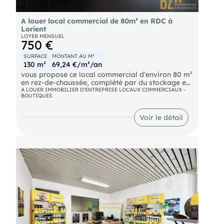
A louer local commercial de 80m² en RDC à
Lorient
LOYER MENSUEL
750 €
SURFACE
MONTANT AU M²
130 m²
69,24 €/m²/an
vous propose ce local commercial d'environ 80 m²
en rez-de-chaussée, complété par du stockage en
sous-sol. Idéal pour une activité de commerce, de
A LOUER IMMOBILIER D'ENTREPRISE LOCAUX COMMERCIAUX -
BOUTIQUES
services ou profession libérale souhaitant
bénéficier d'une belle visibilité en centre-ville.
Belle vitrine. Accessibilité facile. Surface
Voir le détail
fonctionnelle et complémentaire pour stocker. Ref
7981