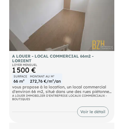
Honoraires locataire : 6 120 € HT
Environnement commercial attractif avec
commerces, services, restauration et flux piétons.
Idéal commerce, showroom, agence ou activité de
services.
Les informations sur les risques naturels, miniers,
ou technologiques, auxquels ces biens sont
exposés, sont disponibles sur le site
A LOUER - LOCAL COMMERCIAL 66m2 -
LORIENT
LOYER MENSUEL
1 500 €
SURFACE
MONTANT AU M²
66 m²
272,76 €/m²/an
vous propose à la location, un local commercial
d'environ 66 m2, situé dans une des rues piétonnes
les plus fréquentées de Lorient, composé d'une
A LOUER IMMOBILIER D'ENTREPRISE LOCAUX COMMERCIAUX -
BOUTIQUES
surface commerciale de 54 m2, d'une mezzanine
d'environ 12 m2 avec un sanitaire et lave main.
Toutes activités acceptées sauf cuisson. Ref : 8010
Voir le détail