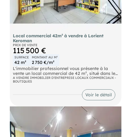
Local commercial 42m² à vendre à Lorient
Keroman
PRIX DE VENTE
115 500 €
SURFACE
MONTANT AU M²
42 m²
2 750 €/m²
L'immobilier professionnel vous présente à la
vente un local commercial de 42 m², situé dans le
quartier Keroman-Merville à Lorient, à proximité
A VENDRE IMMOBILIER D'ENTREPRISE LOCAUX COMMERCIAUX -
BOUTIQUES
immédiate du centre-ville et des principaux axes
de circulation.
Voir le détail
Le bien développe une surface de 42 m² en rez-
de-chaussée et est librede toute occupation,
permettant une installation rapide.
Situé dans un quartier dynamique mêlant
commerces de proximité, services, professions
libérales et habitat, ce local bénéficie d'un
environnement favorable au développement d'une
activité. Sa proximité avec le stade du Moustoir, le