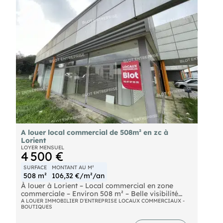
Les informations sur les risques naturels, miniers,
ou technologiques, auxquels ces biens sont
exposés, sont disponibles sur le site
A louer local commercial de 508m² en zc à
Lorient
LOYER MENSUEL
4 500 €
SURFACE
MONTANT AU M²
508 m²
106,32 €/m²/an
À louer à Lorient – Local commercial en zone
commerciale – Environ 508 m² – Belle visibilité
avec vitrine Ce local commercial bénéficie d'une
A LOUER IMMOBILIER D'ENTREPRISE LOCAUX COMMERCIAUX -
BOUTIQUES
accessibilité immédiate grâce à son emplacement
stratégique en zone commerciale. Bien desservi