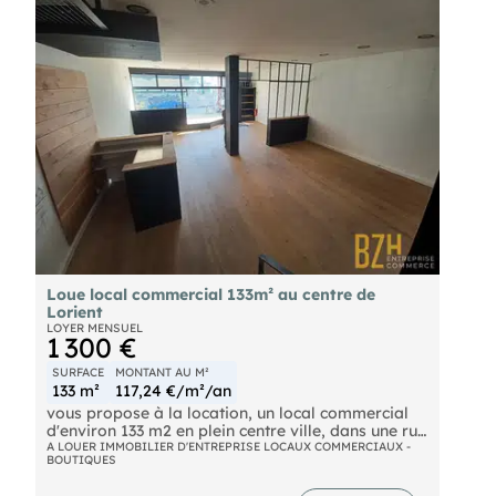
Loue local commercial 133m² au centre de
Lorient
LOYER MENSUEL
1 300 €
SURFACE
MONTANT AU M²
133 m²
117,24 €/m²/an
vous propose à la location, un local commercial
d'environ 133 m2 en plein centre ville, dans une rue
très commerçante, avec une belle vitrine, composé
A LOUER IMMOBILIER D'ENTREPRISE LOCAUX COMMERCIAUX -
BOUTIQUES
d'un espace de vente de 93m2 environ avec une
mezzanine et une réserve de 40 m2 avec un