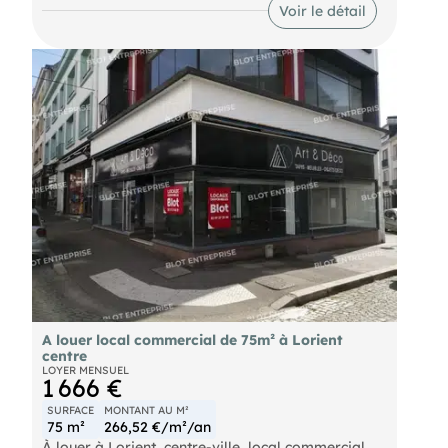
par les voies d'accès principales, il offre une
Voir le détail
visibilité optimale pour attirer votre clientèle.
Points forts : 6 parkings aériens privatifs,
chauffage par aérothermie, terrain bitumé.
Disponibilité immédiate pour démarrer votre
activité sans attendre. Les informations sur les
risques naturels, miniers, ou technologiques,
auxquels ces biens sont exposés, sont disponibles
sur le site
A louer local commercial de 75m² à Lorient
centre
LOYER MENSUEL
1 666 €
SURFACE
MONTANT AU M²
75 m²
266,52 €/m²/an
À louer à Lorient, centre-ville, local commercial