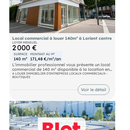
exposés, sont disponibles sur le site
Local commercial à louer 140m² à Lorient centre
LOYER MENSUEL
2 000 €
SURFACE
MONTANT AU M²
140 m²
171,48 €/m²/an
L'immobilier professionnel vous présente un local
commercial de 140 m² disponible à la location en
hyper centre de Lorient, bénéficiant d'un
A LOUER IMMOBILIER D'ENTREPRISE LOCAUX COMMERCIAUX -
BOUTIQUES
emplacement stratégique au cœur d'un
environnement commerçant dynamique, à
proximité immédiate des commerces, services et
Voir le détail
parkings publics.
Grâce à son linéaire de vitrine de 17 mètres, ce
local offre une excellente visibilité sur un axe très
fréquenté du centre-ville.
Il comprend :
70 m² en rez-de-chaussée avec accueil, 4 bureaux,