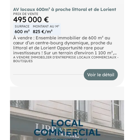
AV locaux 600m² à proche littoral et de Lorient
PRIX DE VENTE
495 000 €
SURFACE
MONTANT AU M²
600 m²
825 €/m²
À vendre : Ensemble immobilier de 600 m² au
cœur d’un centre-bourg dynamique, proche du
littoral et de Lorient Opportunité rare pour
investisseurs ! Sur un terrain d’environ 1 100 m²,
cet ensemble comprend :
A VENDRE IMMOBILIER D'ENTREPRISE LOCAUX COMMERCIAUX -
BOUTIQUES
- 300 m² de murs commerciaux avec locataire en
place : restaurant de 162 m² et appartement de
138 m². Bail signé en 2023 avec un loyer annuel de
Voir le détail
14 664 €, révisable selon l’ILC.
- Garage de 50 m² avec accès direct sur rue,
aménageable en cellule commerciale.
- Hangar indépendant de plus de 250 m² avec
accès privatif et terrain, offrant de multiples
possibilités. Zone urbanisme centre-bourg avec
une hauteur constructible jusqu'à 11 mètres, idéale
pour exploitation immédiate ou projet de
construction résidentielle. # PRIX HONORAIRES
INCLUS
- ACCOMPAGNEMENT BANCAIRE INCLUS #
D’autres fonds de commerce sont disponibles sur
notre site internet CONTACTEZ-NOUS pour plus