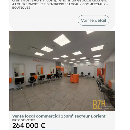
- réception, quatre bureaux, un sanitaire PMR, une
A LOUER IMMOBILIER D'ENTREPRISE LOCAUX COMMERCIAUX -
BOUTIQUES
kitchenette avec baie de brassage et chaudière
individuelle gaz.. Une cave en sous sol. Toute
activité sauf restauration Disponible de suite
Voir le détail
Vente local commercial 130m² secteur Lorient
PRIX DE VENTE
264 000 €