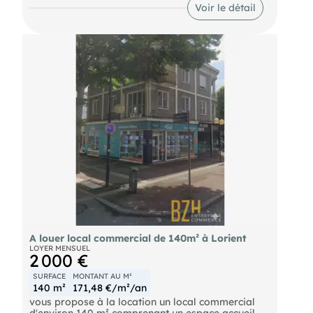
esp7977ace sanitaire. Tous commerces possibles,
Voir le détail
sauf activité bruyante ou avec cuisson. Ref : 7977
A louer local commercial de 140m² à Lorient
LOYER MENSUEL
2 000 €
SURFACE
MONTANT AU M²
140 m²
171,48 €/m²/an
vous propose à la location un local commercial
d'environ 140 m² comprenant un espace accueil