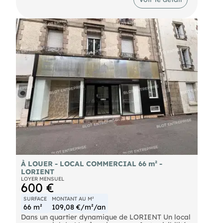
Environ 75m² de surface de vente
Environ 65 m² de cave + réserve
Conforme ERP & PMR
Belle visibilité
Environnement commerçant dynamique
Prix de cession : 60 120 € HT honoraires inclus
Une excellente opportunité pour développer votre
commerce dans un emplacement stratégique.
Les informations sur les risques naturels, miniers,
ou technologiques, auxquels ces biens sont
exposés, sont disponibles sur le site
À LOUER - LOCAL COMMERCIAL 66 m² -
LORIENT
LOYER MENSUEL
600 €
SURFACE
MONTANT AU M²
66 m²
109,08 €/m²/an
Dans un quartier dynamique de LORIENT Un local