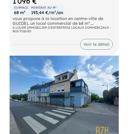
1 096 €
SURFACE
MONTANT AU M²
68 m²
193,44 €/m²/an
vous propose à la location en centre-ville de
GUIDEL un local commercial de 68 m².
Stationnements à proximité, proche tous
A LOUER IMMOBILIER D'ENTREPRISE LOCAUX COMMERCIAUX -
BOUTIQUES
commerces.
Voir le détail