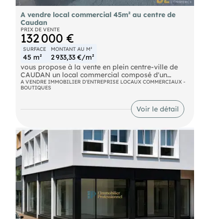
A vendre local commercial 45m² au centre de
Caudan
PRIX DE VENTE
132 000 €
SURFACE
MONTANT AU M²
45 m²
2 933,33 €/m²
vous propose à la vente en plein centre-ville de
CAUDAN un local commercial composé d'un
magasin de 32 m²et d'un espace réserve avec WC
A VENDRE IMMOBILIER D'ENTREPRISE LOCAUX COMMERCIAUX -
BOUTIQUES
de 12 m². Toutes activités autorisées
Voir le détail