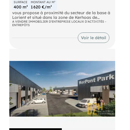
SURFACE
MONTANT AU M²
400 m²
1 620 €/m²
vous propose à proximité du secteur de la base à
Lorient et situé dans la zone de Kerhoas de
LARMOR PLAGE un batiment de 400 m², le tout
A VENDRE IMMOBILIER D'ENTREPRISE LOCAUX D'ACTIVITÉS -
ENTREPÔTS
édifié sur une parcelle de 1800 m² disposant d'une
belle surface extérieure pour du stockage ou du
stationnement. Site cloturé. ref 7918
Voir le détail