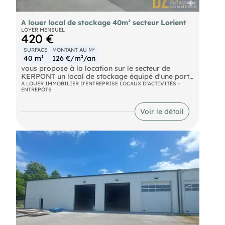
à la recherche d'un bâtiment professionnel
fonctionnel dans le secteur de Merlevenez, à
A louer local de stockage 40m² secteur Lorient
proximité des principaux axes desservant le
LOYER MENSUEL
bassin économique de Lorient. Pour tout
420 €
renseignement complémentaire ou pour organiser
une visite, contactez . Ref: 7943
SURFACE
MONTANT AU M²
40 m²
126 €/m²/an
vous propose à la location sur le secteur de
KERPONT un local de stockage équipé d'une porte
sectionnelle et une porte de service. Compteur
A LOUER IMMOBILIER D'ENTREPRISE LOCAUX D'ACTIVITÉS -
ENTREPÔTS
électrique individuel Accessibilité 4 voie rapide.
Non soumis au DPE Ref 7916
Voir le détail