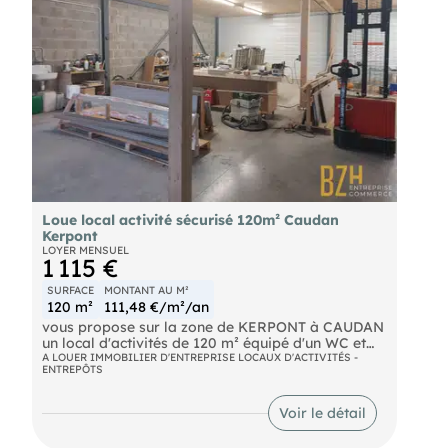
Loue local activité sécurisé 120m² Caudan
Kerpont
LOYER MENSUEL
1 115 €
SURFACE
MONTANT AU M²
120 m²
111,48 €/m²/an
vous propose sur la zone de KERPONT à CAUDAN
un local d'activités de 120 m² équipé d'un WC et
d'un lave main. Une porte sectionnelle et une porte
A LOUER IMMOBILIER D'ENTREPRISE LOCAUX D'ACTIVITÉS -
ENTREPÔTS
de service. Ce local se trouve au sein d'un village
entreprise entièrement cloturé et sécurisé. 2 places
de stationnement privatif. Ref 7889
Voir le détail
-