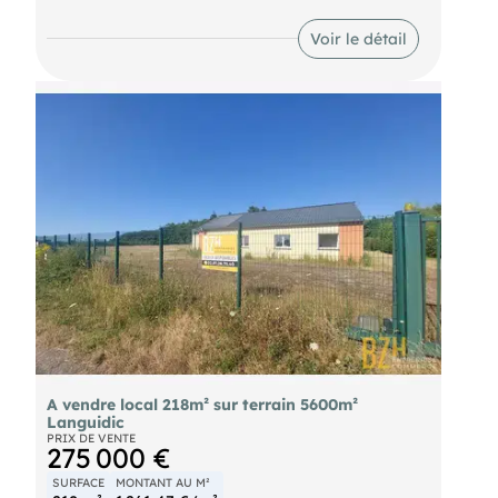
portes sectionnelles et 2 portes de services, édifié
sur un terrain de plus de 1 600 m2 en partie
Voir le détail
enrobé et entièrement clôturé. Accessible pour les
poids lourds, pour vos livraisons. Un bien idéal
pour une activité artisanale ou industrielle.
Disponible au 1er octobre 2026. Ref : 7994
A vendre local 218m² sur terrain 5600m²
Languidic
PRIX DE VENTE
275 000 €
SURFACE
MONTANT AU M²