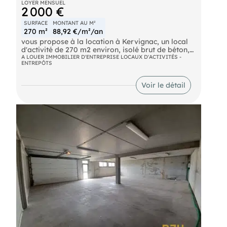
LOYER MENSUEL
2 000 €
SURFACE
MONTANT AU M²
270 m²
88,92 €/m²/an
vous propose à la location à Kervignac, un local
d'activité de 270 m2 environ, isolé brut de béton,
équipé de 2 portes sectionnelles motorisées, eau
A LOUER IMMOBILIER D'ENTREPRISE LOCAUX D'ACTIVITÉS -
ENTREPÔTS
électricité, un sanitaire (à l'extérieur du bâtiment
dans Algéco), site sécurisé avec portail, allée et
extérieur entièrement bitumé. Petit extérieur pour
Voir le détail
du stockage. Convient parfaitement pour un
artisan, entreprise ou stockage. Ref : 7934