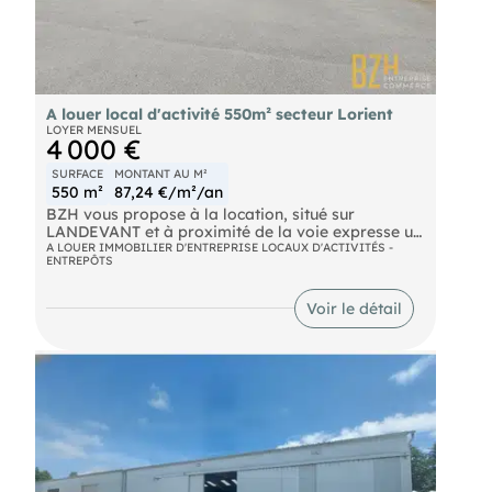
A louer local d'activité 550m² secteur Lorient
LOYER MENSUEL
4 000 €
SURFACE
MONTANT AU M²
550 m²
87,24 €/m²/an
BZH vous propose à la location, situé sur
LANDEVANT et à proximité de la voie expresse un
local d'activité isolé double peau toiture et
A LOUER IMMOBILIER D'ENTREPRISE LOCAUX D'ACTIVITÉS -
ENTREPÔTS
bardage d'environ 550 m² situé dans un ensemble
immobilier. Ce local comprend 3 portes
sectionnelles, un bureau, Wc et lave main.
Voir le détail
Stationnements privatifs. Site cloturé Ref 7941