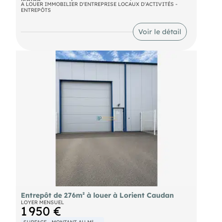
isolée.
ensemble fonctionnel et adapté à de nombreuses
A LOUER IMMOBILIER D'ENTREPRISE LOCAUX D'ACTIVITÉS -
ENTREPÔTS
activités professionnelles.
DPE En cours
Voir le détail
Entrepôt de 276m² à louer à Lorient Caudan
LOYER MENSUEL
1 950 €