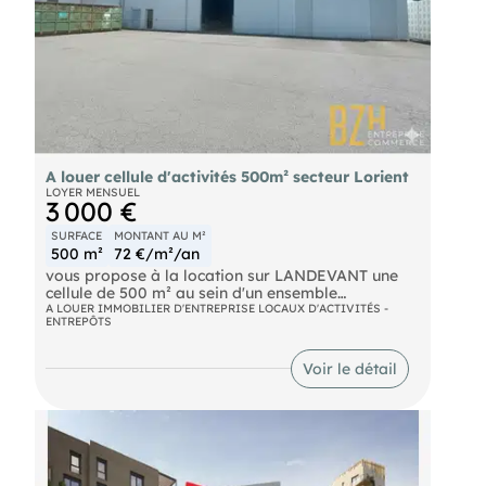
A louer cellule d'activités 500m² secteur Lorient
LOYER MENSUEL
3 000 €
SURFACE
MONTANT AU M²
500 m²
72 €/m²/an
vous propose à la location sur LANDEVANT une
cellule de 500 m² au sein d'un ensemble
immobilier clôturé. Local en bardage simple peau
A LOUER IMMOBILIER D'ENTREPRISE LOCAUX D'ACTIVITÉS -
ENTREPÔTS
et isolé en toiture et comprenant un bureau, un
vestiaire, un portail coulissant, une porte de
service. A proximité de la voir rapide. Stockage
Voir le détail
extérieur de plus de 1000 m². Enrobé prévu pour
Poids lourd Disponible début septembre Ref 7942