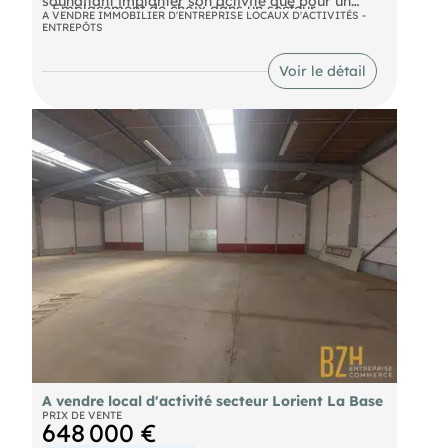
souhaitant implanter son activité que pour un
- Emplacement de choix dans un secteur
investisseur à la recherche d'un bien attractif et
A VENDRE IMMOBILIER D'ENTREPRISE LOCAUX D'ACTIVITÉS -
dynamique et en renouvellement, gage de
ENTREPÔTS
facile à louer.
pérennité et de valorisation.
DPE En cours
Voir le détail
A vendre local d'activité secteur Lorient La Base
PRIX DE VENTE
648 000 €