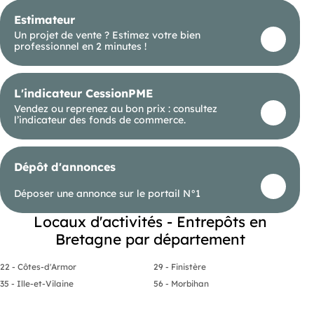
Taxe foncière : 5 410 € / an
Estimateur
Pour plus d’informations ou organiser une visite,
Un projet de vente ? Estimez votre bien
contactez L’Immobilier Professionnel.
professionnel en 2 minutes !
Les informations sur les risques naturels, miniers,
ou technologiques, auxquels ces biens sont
exposés, sont disponibles sur le site
L'indicateur CessionPME
Vendez ou reprenez au bon prix : consultez
l’indicateur des fonds de commerce.
Dépôt d'annonces
Déposer une annonce sur le portail N°1
Locaux d'activités - Entrepôts en
Bretagne par département
22 - Côtes-d'Armor
29 - Finistère
35 - Ille-et-Vilaine
56 - Morbihan