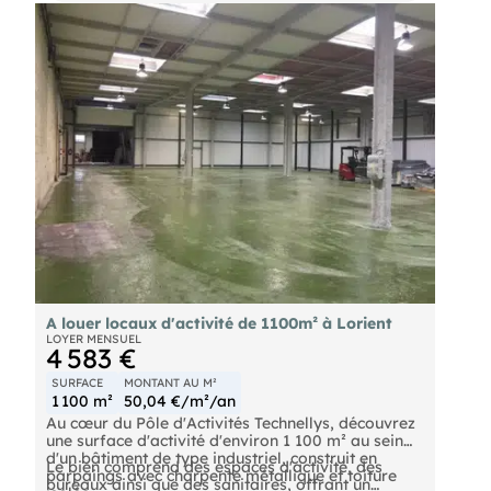
A louer locaux d'activité de 1100m² à Lorient
LOYER MENSUEL
4 583 €
SURFACE
MONTANT AU M²
1 100 m²
50,04 €/m²/an
Au cœur du Pôle d'Activités Technellys, découvrez
une surface d'activité d'environ 1 100 m² au sein
d'un bâtiment de type industriel, construit en
Le bien comprend des espaces d'activité, des
parpaings avec charpente métallique et toiture
bureaux ainsi que des sanitaires, offrant un