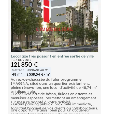
Local axe très passant en entrée sortie de ville
PRIX DE VENTE
121 850 €
SURFACE
MONTANT AU M²
48 m²
2 538,54 €/m²
Au rez-de-chaussée du futur programme
IMAGINA, situé dans un quartier existant en
pleine rénovation, une local d'activité de 48,74 m²
est disponible.
- Local livré brut de béton, fluides en attente et
menuiseriesposées, permettant un aménagement
sur mesure adapté à votre activité.
- Grand parking public à proximité immédiate,
facilitant l'accueil de vos clients ou collaborateurs.
Une opportunité aussi bien pour un acquéreur