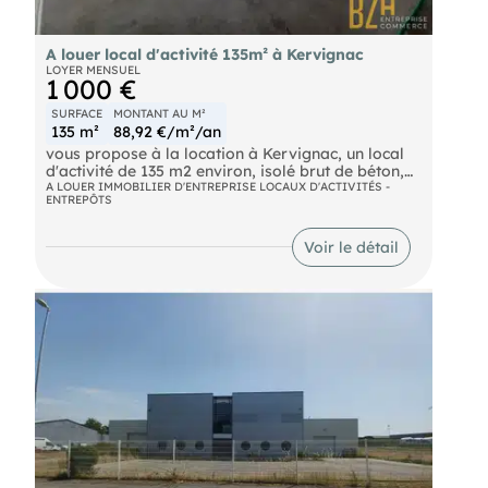
A louer local d'activité 135m² à Kervignac
LOYER MENSUEL
1 000 €
SURFACE
MONTANT AU M²
135 m²
88,92 €/m²/an
vous propose à la location à Kervignac, un local
d'activité de 135 m2 environ, isolé brut de béton,
équipé d'une porte sectionnelle motorisée, eau
A LOUER IMMOBILIER D'ENTREPRISE LOCAUX D'ACTIVITÉS -
ENTREPÔTS
électricité, un sanitaire (à l'extérieur du bâtiment
dans Algéco), site sécurisé avec portail, allée et
extérieur entièrement bitumé. Petit extérieur pour
Voir le détail
du stockage. Convient parfaitement pour un
artisan, entreprise ou stockage. Ref : 7933