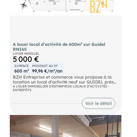
A louer local d'activité de 600m² sur Guidel
RN165
LOYER MENSUEL
5 000 €
SURFACE
MONTANT AU M²
600 m²
99,96 €/m²/an
BZH Entreprise et commerce vous propose à la
location un local d'activité neuf sur GUIDEL près
de la voie rapide. RN165. Bâtiment de 600 m²
A LOUER IMMOBILIER D'ENTREPRISE LOCAUX D'ACTIVITÉS -
ENTREPÔTS
réalisé avec une couverture en bac acier, ossature
métallique, bardage double peau. Hauteur sous
sablière de 6,00 m. Le local est livré brut de béton
Voir le détail
et fluides en attente avec une porte sectionnelle.
Le terrain sera enrobé et disposera d'une aire de
manoeuvre et d'un accès poids lourds. Possibilité
d'avoir 700 m² ou la totalité du batiment soit 1300
m² Non soumis au DPE Ref 7888-1