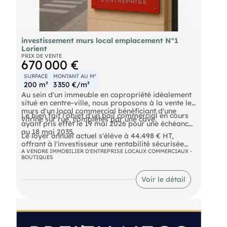
investissement murs local emplacement N°1
Lorient
PRIX DE VENTE
670 000 €
SURFACE
MONTANT AU M²
200 m²
3 350 €/m²
Au sein d'un immeuble en copropriété idéalement
situé en centre-ville, nous proposons à la vente les
murs d'un local commercial bénéficiant d'une
Le bien fait l'objet d'un bail commercial en cours
vitrine sur rue, complétés par une cave.
ayant pris effet le 19 mai 2026 pour une échéance
au 18 mai 2035.
Le loyer annuel actuel s'élève à 44.498 € HT,
offrant à l'investisseur une rentabilité sécurisée
dans le cadre d'un engagement locatif ferme.
A VENDRE IMMOBILIER D'ENTREPRISE LOCAUX COMMERCIAUX -
BOUTIQUES
Actif patrimonial situé dans un environnement
commerçant n°1, adapté à une stratégie
Voir le détail
d'investissement avec revenus locatifs immédiats.
DPE En cours