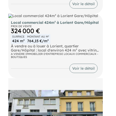
Voir le détail
Local commercial 424m² à Lorient Gare/Hôpital
PRIX DE VENTE
324 000 €
SURFACE
MONTANT AU M²
424 m²
764,15 €/m²
À vendre ou à louer à Lorient, quartier
Gare/Hôpital : local d'environ 424 m² avec vitrine.
Ce local se compose de plusieurs espaces distincts
A VENDRE IMMOBILIER D'ENTREPRISE LOCAUX COMMERCIAUX -
BOUTIQUES
:
- Surface de vente
- Partie bureaux
Voir le détail
- Partie atelier
- Partie stockage Profitez d'une accessibilité
optimale grâce à la proximité immédiate de la
gare SNCF et des lignes de bus. Points forts :
Emplacement stratégique entre gare et hôpital,
vitrine pour une visibilité accrue. Les informations
sur les risques naturels, miniers, ou
technologiques, auxquels ces biens sont exposés,
sont disponibles sur le site