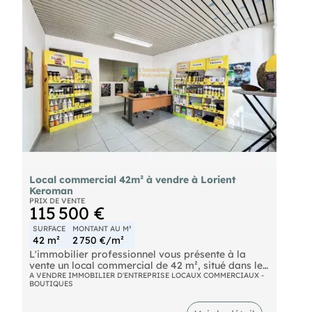
- Numéro RSAC : 379 757 172
- Lorient.
Local commercial 42m² à vendre à Lorient
Keroman
PRIX DE VENTE
115 500 €
SURFACE
MONTANT AU M²
42 m²
2 750 €/m²
L'immobilier professionnel vous présente à la
vente un local commercial de 42 m², situé dans le
quartier Keroman-Merville à Lorient, à proximité
A VENDRE IMMOBILIER D'ENTREPRISE LOCAUX COMMERCIAUX -
BOUTIQUES
immédiate du centre-ville et des principaux axes
de circulation.