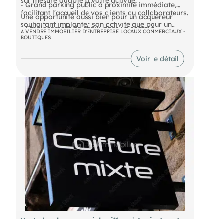
sur mesure adapté à votre activité.
- Grand parking public à proximité immédiate,
facilitant l'accueil de vos clients ou collaborateurs.
Une opportunité aussi bien pour un acquéreur
souhaitant implanter son activité que pour un
- Emplacement de choix dans un secteur
investisseur à la recherche d'un bien attractif et
A VENDRE IMMOBILIER D'ENTREPRISE LOCAUX COMMERCIAUX -
dynamique et en renouvellement, gage de
BOUTIQUES
facile à louer.
pérennité et de valorisation.
DPE En cours
Voir le détail