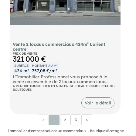
Vente 2 locaux commerciaux 424m² Lorient
centre
PRIX DE VENTE
321 000 €
SURFACE
MONTANT AU M²
424 m²
757,08 €/m²
L'Immobilier Professionnel vous propose à la
vente un ensemble de 2 locaux commerciaux
totalisant 424 m² situé à Lorient, dans un secteur
A VENDRE IMMOBILIER D'ENTREPRISE LOCAUX COMMERCIAUX -
BOUTIQUES
de centre-ville sur axe passant.
Le bien comprend :
Voir le détail
• Local 1 : 181 m² (atelier, bureau, sanitaires)
• Local 2 : 243 m² (atelier, bureau, sanitaires)
<
1
2
3
>
• Linéaire vitrine d’environ 15 m
• Stationnements en façade
• Menuiseries aluminium double vitrage
Immobilier d'entreprise
Locaux commerciaux - Boutiques
Bretagne
• Chauffage gaz individuel