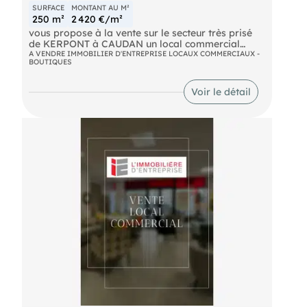
SURFACE
MONTANT AU M²
250 m²
2 420 €/m²
vous propose à la vente sur le secteur très prisé
de KERPONT à CAUDAN un local commercial
disposant d'une excellente visibilité depuis la 4
A VENDRE IMMOBILIER D'ENTREPRISE LOCAUX COMMERCIAUX -
BOUTIQUES
voie. Ce local avec accès PMR est équipé de
chambres froides, une partie cuisine, sanitaires
PMR, et une belle surface commerciale pouvant
Voir le détail
convenir pour de la réception, pour du showroom
ou pour des bureaux. Ref 7855