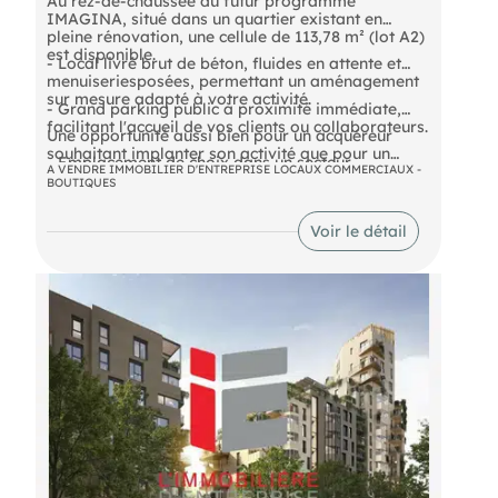
Au rez-de-chaussée du futur programme
IMAGINA, situé dans un quartier existant en
pleine rénovation, une cellule de 113,78 m² (lot A2)
est disponible.
- Local livré brut de béton, fluides en attente et
menuiseriesposées, permettant un aménagement
sur mesure adapté à votre activité.
- Grand parking public à proximité immédiate,
facilitant l'accueil de vos clients ou collaborateurs.
Une opportunité aussi bien pour un acquéreur
souhaitant implanter son activité que pour un
- Emplacement de choix dans un secteur
investisseur à la recherche d'un bien attractif et
A VENDRE IMMOBILIER D'ENTREPRISE LOCAUX COMMERCIAUX -
dynamique et en renouvellement, gage de
BOUTIQUES
facile à louer.
pérennité et de valorisation.
DPE En cours
Voir le détail