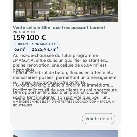
Vente cellule 63m² axe très passant Lorient
PRIX DE VENTE
159 100 €
SURFACE
MONTANT AU M²
63 m²
2 525,4 €/m²
Au rez-de-chaussée du futur programme
IMAGINA, situé dans un quartier existant en
pleine rénovation, une cellule de 63,64 m² est
disponible.
- Local livré brut de béton, fluides en attente et
menuiseries posées, permettant un aménagement
sur mesure adapté à votre activité.
- Grand parking public à proximité immédiate,
facilitant l'accueil de vos clients ou collaborateurs.
Une opportunité aussi bien pour un acquéreur
souhaitant implanter son activité que pour un
- Emplacement de choix dans un secteur
investisseur à la recherche d'un bien attractif et
A VENDRE IMMOBILIER D'ENTREPRISE LOCAUX COMMERCIAUX -
dynamique et en renouvellement, gage de
BOUTIQUES
facile à louer.
pérennité et de valorisation.
DPE En cours
Voir le détail