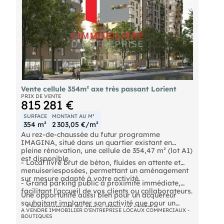
Vente cellule 354m² axe très passant Lorient
PRIX DE VENTE
815 281 €
SURFACE
MONTANT AU M²
354 m²
2 303,05 €/m²
Au rez-de-chaussée du futur programme
IMAGINA, situé dans un quartier existant en
pleine rénovation, une cellule de 354,47 m² (lot A1)
est disponible.
- Local livré brut de béton, fluides en attente et
menuiseriesposées, permettant un aménagement
sur mesure adapté à votre activité.
- Grand parking public à proximité immédiate,
facilitant l'accueil de vos clients ou collaborateurs.
Une opportunité aussi bien pour un acquéreur
souhaitant implanter son activité que pour un
- Emplacement de choix dans un secteur
investisseur à la recherche d'un bien attractif et
A VENDRE IMMOBILIER D'ENTREPRISE LOCAUX COMMERCIAUX -
dynamique et en renouvellement, gage de
BOUTIQUES
facile à louer.
pérennité et de valorisation.