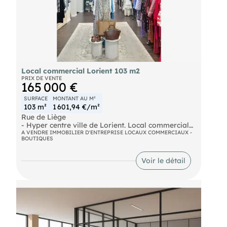
Local commercial Lorient 103 m2
PRIX DE VENTE
165 000 €
SURFACE
MONTANT AU M²
103 m²
1 601,94 €/m²
Rue de Liège
- Hyper centre ville de Lorient. Local commercial
de 103m² sur 2 niveaux :
A VENDRE IMMOBILIER D'ENTREPRISE LOCAUX COMMERCIAUX -
BOUTIQUES
- Au RDC : une surface de vente, une réserve avec
WC, une pièce aveugle, un placard.
- Au 1er étage : un espace ouvert, 2 pièces. Le
Voir le détail
local a été rénové dernièrement et est prêt pour
une exploitation immédiate. Frais d'agence en sus
à la charge de l'acquéreur 8% HT du prix de vente.