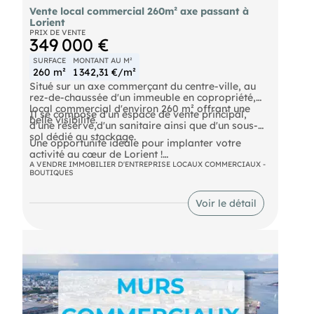
Vente local commercial 260m² axe passant à
Lorient
PRIX DE VENTE
349 000 €
SURFACE
MONTANT AU M²
260 m²
1 342,31 €/m²
Situé sur un axe commerçant du centre-ville, au
rez-de-chaussée d'un immeuble en copropriété,
local commercial d'environ 260 m² offrant une
Il se compose d'un espace de vente principal,
belle visibilité.
d'une réserve,d'un sanitaire ainsi que d'un sous-
sol dédié au stockage.
Une opportunité idéale pour implanter votre
activité au cœur de Lorient !
A VENDRE IMMOBILIER D'ENTREPRISE LOCAUX COMMERCIAUX -
BOUTIQUES
DPE En cours
Voir le détail