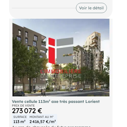
DPE En cours
Voir le détail
Vente cellule 113m² axe très passant Lorient
PRIX DE VENTE
273 072 €
SURFACE
MONTANT AU M²
113 m²
2 416,57 €/m²