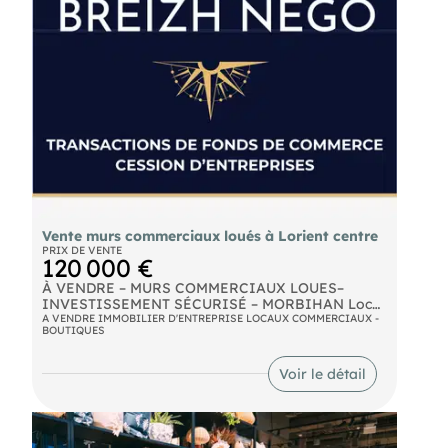
Vente murs commerciaux loués à Lorient centre
PRIX DE VENTE
120 000 €
À VENDRE – MURS COMMERCIAUX LOUES–
INVESTISSEMENT SÉCURISÉ – MORBIHAN Local
commercial loué, revenu immédiat, zéro travaux :
A VENDRE IMMOBILIER D'ENTREPRISE LOCAUX COMMERCIAUX -
BOUTIQUES
un investissement clé en main en cœur de ville.
IDENTIFICATION Vente de murs commerciaux
Centre-ville
Voir le détail
- Morbihan (56) PRÉSENTATION GÉNÉRALE Situés
en plein cœur de ville, dans une zone à bonne
visibilité et à passage régulier, ces murs
commerciaux représentent une opportunité
d'investissement immobilier rare et sécurisée. Le