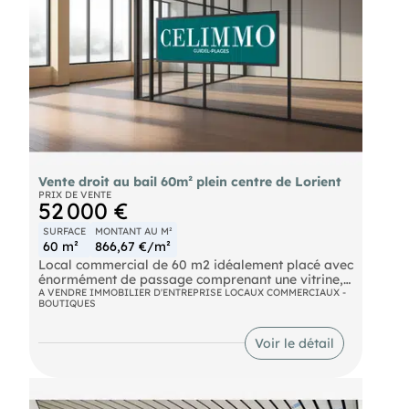
Vente droit au bail 60m² plein centre de Lorient
PRIX DE VENTE
52 000 €
SURFACE
MONTANT AU M²
60 m²
866,67 €/m²
Local commercial de 60 m2 idéalement placé avec
énormément de passage comprenant une vitrine,
une surface de vente en 2 parties, une réserve, un
A VENDRE IMMOBILIER D'ENTREPRISE LOCAUX COMMERCIAUX -
BOUTIQUES
WC. Egalement, il bénéficie d'un jardin privatif
exposé plein sud. Ce local est destiné à toutes les
activités sauf celles de restauration.
Voir le détail
Cetemplacement vous séduira sans aucun doute.
Contact : Agent Commercial(EI) RSAC de Lorient
379 757 172 Tél. : Bernard BOUGER (EI) Agent
Commercial