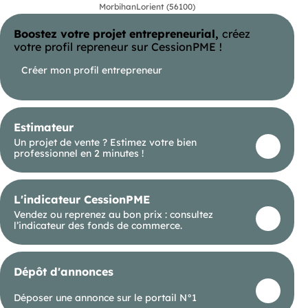
Morbihan
Lorient (56100)
• Conforme PMR
• Locaux libres d’occupation
Boostez votre projet entrepreneurial,
créez
Ensemble implanté dans un environnement
votre profil repreneur sur CessionPME !
résidentiel et commercial dynamique.
Créer mon profil entrepreneur
Prix de vente : 321 000 € honoraires d’agence
inclus
Taxe foncière : 3 459 € / an
Estimateur
Pour plus d’informations ou organiser une visite,
contactez L’Immobilier Professionnel.
Un projet de vente ? Estimez votre bien
Les informations sur les risques naturels, miniers,
professionnel en 2 minutes !
ou technologiques, auxquels ces biens sont
exposés, sont disponibles sur le site
L'indicateur CessionPME
Vendez ou reprenez au bon prix : consultez
l’indicateur des fonds de commerce.
Dépôt d'annonces
Déposer une annonce sur le portail N°1