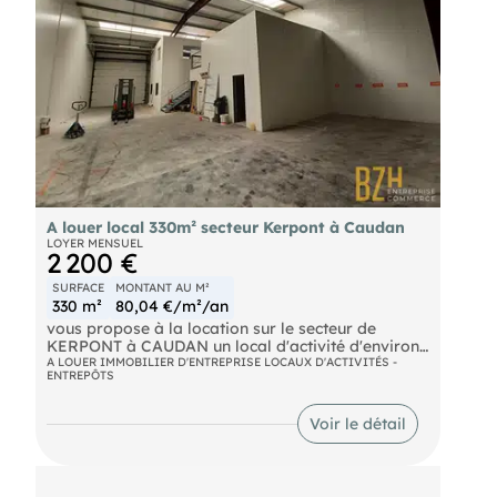
A louer local 330m² secteur Kerpont à Caudan
LOYER MENSUEL
2 200 €
SURFACE
MONTANT AU M²
330 m²
80,04 €/m²/an
vous propose à la location sur le secteur de
KERPONT à CAUDAN un local d'activité d'environ
330 m² composé : Au RDC : une partie entrepôt de
A LOUER IMMOBILIER D'ENTREPRISE LOCAUX D'ACTIVITÉS -
ENTREPÔTS
174 m² . une partie bureaux de 80 m² qui
comprend un accueil, un bureau, dégagement,
deux sanitaires, vestiaires avec douche, une salle
Voir le détail
de repos
- Au 1er étage : une partie bureaux de 47 m²
comprenant une pièce, deux bureaux et une
mezzanine à usage de stockage d'environ 30 m².