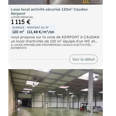
Loue local activité sécurisé 120m² Caudan
Kerpont
LOYER MENSUEL
1 115 €
SURFACE
MONTANT AU M²
120 m²
111,48 €/m²/an
vous propose sur la zone de KERPONT à CAUDAN
un local d'activités de 120 m² équipé d'un WC et
d'un lave main. Une porte sectionnelle et une porte
A LOUER IMMOBILIER D'ENTREPRISE LOCAUX D'ACTIVITÉS -
ENTREPÔTS
de service. Ce local se trouve au sein d'un village
entreprise entièrement cloturé et sécurisé. 2 places
de stationnement privatif. Ref 7889
Voir le détail
-