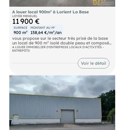
- Éclairage LED
A louer local 900m² à Lorient La Base
LOYER MENSUEL
- Plusieurs places de stationnement
11 900 €
Loyer annuel : 142 800 € HT/HC.
SURFACE
MONTANT AU M²
Honoraires d'agence : 38 556€/HT.
900 m²
158,64 €/m²/an
vous propose sur le secteur très prisé de la base
Pour plus d'informations sur ce bien, contactez et .
un local de 900 m² isolé double peau et composé
d'une surface de stockage ou d'activité au rez de
A LOUER IMMOBILIER D'ENTREPRISE LOCAUX D'ACTIVITÉS -
S : 20 ans d'expertise pour vous accompagner
ENTREPÔTS
chaussée de 600 m² avec des bureaux de 130 m² à
dans votre recherche de location d'un LOCAL
l'étage avec une salle de pause / restauration. Une
D'ACTIVITÉ à Lorient.
dizaine de stationnements privatifs. Ideal pour
Voir le détail
une activité en lien avec le nautisme, voir même
restauration. Ref 7970