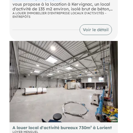
vous propose à la location à Kervignac, un local
d'activité de 135 m2 environ, isolé brut de béton,
équipé d'une porte sectionnelle motorisée, eau
A LOUER IMMOBILIER D'ENTREPRISE LOCAUX D'ACTIVITÉS -
ENTREPÔTS
électricité, un sanitaire (à l'extérieur du bâtiment
dans Algéco), site sécurisé avec portail, allée et
extérieur entièrement bitumé. Petit extérieur pour
Voir le détail
du stockage. Convient parfaitement pour un
artisan, entreprise ou stockage. Ref : 7933
A louer local d'activité bureaux 730m² à Lorient
LOYER MENSUEL