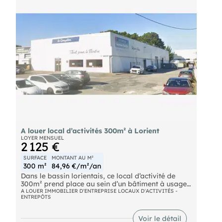
Ref 7882
A louer local d’activités 300m² à Lorient
LOYER MENSUEL
2 125 €
SURFACE
MONTANT AU M²
300 m²
84,96 €/m²/an
Dans le bassin lorientais, ce local d’activité de
300m² prend place au sein d’un bâtiment à usage
industriel avec structure métallique et bardage.
A LOUER IMMOBILIER D'ENTREPRISE LOCAUX D'ACTIVITÉS -
ENTREPÔTS
Implantée à l’arrière de l’ensemble, cette cellule
propose une organisation fonctionnelle adaptée
aux activités artisanales ou de stockage, avec
Voir le détail