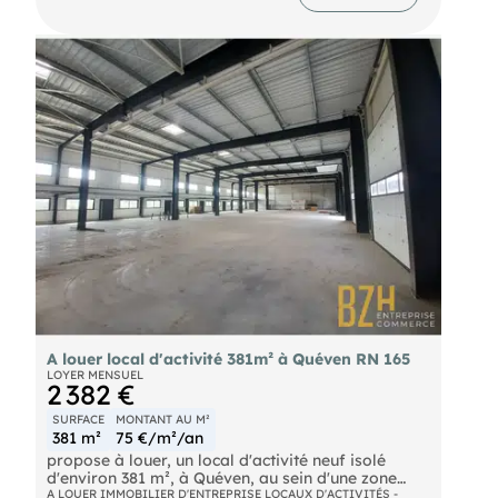
espaces annexes.
Les + du bien :
• Dernière cellule disponible
• Ensemble immobilier à vocation industrielle
• Cellule avec espace bureau
• Sanitaire et préau couvert
• Implantation à l’arrière du bâtiment
Loyer mensuel : 2 125 € HT / mois.
Honoraires agence : 6885€HT
Pour plus d’informations sur ce bien, contactez .
ref : D-63609-JH
S : 20 ans d’expertise pour vous accompagner
dans votre recherche de location d'un LOCAL
D'ACTIVITÉ à LORIENT.
A louer local d'activité 381m² à Quéven RN 165
LOYER MENSUEL
2 382 €
SURFACE
MONTANT AU M²
381 m²
75 €/m²/an
propose à louer, un local d'activité neuf isolé
d'environ 381 m², à Quéven, au sein d'une zone
d'activité bénéficiant d'un accès rapide à la RN
A LOUER IMMOBILIER D'ENTREPRISE LOCAUX D'ACTIVITÉS -