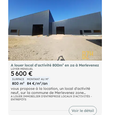
A louer local d'activité 800m² en za à Merlevenez
LOYER MENSUEL
5 600 €
SURFACE
MONTANT AU M²
800 m²
84 €/m²/an
vous propose à la location, un local d'activité
neuf, sur la commune de Merlevenez zone
d'activité, de 800 m2 environ en simple peau, livré
A LOUER IMMOBILIER D'ENTREPRISE LOCAUX D'ACTIVITÉS -
ENTREPÔTS
brut de béton et fluide en attente, équipé de 2
portes sectionnelles et 2 portes de services, édifié
sur un terrain de plus de 1 600 m2 en partie
Voir le détail
enrobé et entièrement clôturé. Accessible pour les