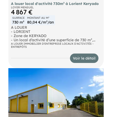
A louer local d'activité 730m² à Lorient Keryado
LOYER MENSUEL
4 867 €
SURFACE
MONTANT AU M²
730 m²
80,04 €/m²/an
A LOUER
- LORIENT
- Zone de KERYADO
- Un local d’activité d’une superficie de 730 m²,
dont l’espace de bureaux pour 200 m².
A LOUER IMMOBILIER D'ENTREPRISE LOCAUX D'ACTIVITÉS -
ENTREPÔTS
Travaux envisagés, désamiantage toiture,
bardage à neuf + parking.
Voir le détail
Terrain à l’avant du bâtiment accessibilité à
l’arrière en commun avec la parcelle donnant sur
la rue du Colonel Muller.
Disponibilité après travaux – 5 mois.