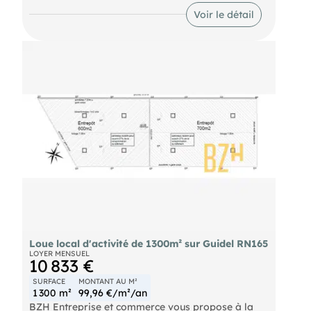
service. A proximité de la voir rapide. Stockage
Voir le détail
extérieur de plus de 1000 m². Enrobé prévu pour
Poids lourd Disponible début septembre Ref 7942
Loue local d'activité de 1300m² sur Guidel RN165
LOYER MENSUEL
10 833 €
SURFACE
MONTANT AU M²
1 300 m²
99,96 €/m²/an
BZH Entreprise et commerce vous propose à la