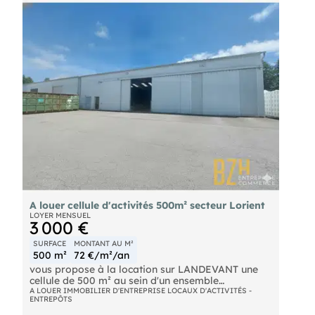
A louer cellule d'activités 500m² secteur Lorient
LOYER MENSUEL
3 000 €
SURFACE
MONTANT AU M²
500 m²
72 €/m²/an
vous propose à la location sur LANDEVANT une
cellule de 500 m² au sein d'un ensemble
immobilier clôturé. Local en bardage simple peau
A LOUER IMMOBILIER D'ENTREPRISE LOCAUX D'ACTIVITÉS -
ENTREPÔTS
et isolé en toiture et comprenant un bureau, un
vestiaire, un portail coulissant, une porte de