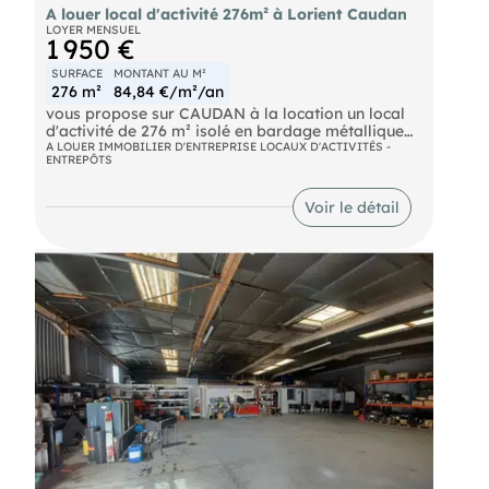
A louer local d'activité 276m² à Lorient Caudan
LOYER MENSUEL
1 950 €
SURFACE
MONTANT AU M²
276 m²
84,84 €/m²/an
vous propose sur CAUDAN à la location un local
d'activité de 276 m² isolé en bardage métallique
double peau, toiture métallique isolée et
A LOUER IMMOBILIER D'ENTREPRISE LOCAUX D'ACTIVITÉS -
ENTREPÔTS
charpente métallique et comportant un sanitaire.
Une porte sectionnelle, une porte de service.
Stationnements privatifs. Non soumis au DPE
Voir le détail
Ref.7834