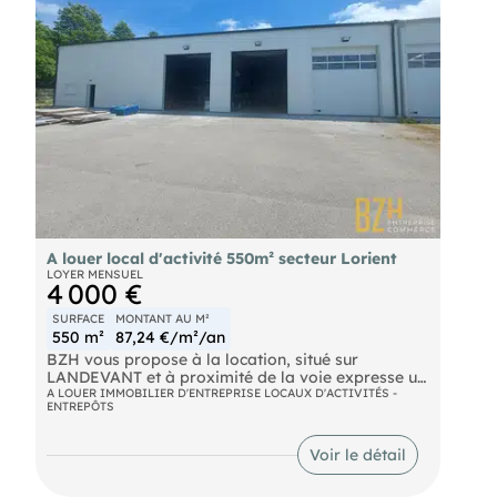
A louer local d'activité 550m² secteur Lorient
LOYER MENSUEL
4 000 €
SURFACE
MONTANT AU M²
550 m²
87,24 €/m²/an
BZH vous propose à la location, situé sur
LANDEVANT et à proximité de la voie expresse un
local d'activité isolé double peau toiture et
A LOUER IMMOBILIER D'ENTREPRISE LOCAUX D'ACTIVITÉS -
ENTREPÔTS
bardage d'environ 550 m² situé dans un ensemble
immobilier. Ce local comprend 3 portes
sectionnelles, un bureau, Wc et lave main.
Voir le détail
Stationnements privatifs. Site cloturé Ref 7941