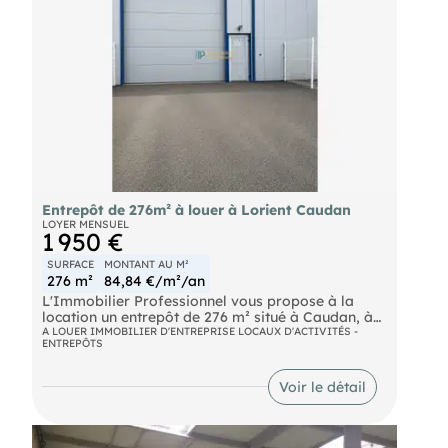
Entrepôt de 276m² à louer à Lorient Caudan
LOYER MENSUEL
1 950 €
SURFACE
MONTANT AU M²
276 m²
84,84 €/m²/an
L'Immobilier Professionnel vous propose à la
location un entrepôt de 276 m² situé à Caudan, à
proximité immédiate de la RN165.
A LOUER IMMOBILIER D'ENTREPRISE LOCAUX D'ACTIVITÉS -
ENTREPÔTS
Le bien comprend :
Voir le détail
• 276 m² d’entrepôt en rez-de-chaussée
• Sanitaires
• portes sectionnelle
• Construction métallique