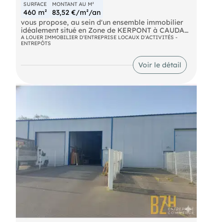
exposés, sont disponibles sur le site
SURFACE
MONTANT AU M²
460 m²
83,52 €/m²/an
vous propose, au sein d'un ensemble immobilier
idéalement situé en Zone de KERPONT à CAUDAN
un local d'activités d'une surface totale d'environ
A LOUER IMMOBILIER D'ENTREPRISE LOCAUX D'ACTIVITÉS -
ENTREPÔTS
460 m², comprenant : Un espace bureaux de 60 m²
Un atelier de 400 m² équipé de deux portes
sectionnelles Grand parking, accès poids lourd A
Voir le détail
proximité de la RN165 Ref 7883