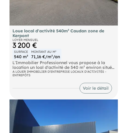
Loue local d'activité 540m² Caudan zone de
Kerpont
LOYER MENSUEL
3 200 €
SURFACE
MONTANT AU M²
540 m²
71,16 €/m²/an
L'Immobilier Professionnel vous propose à la
location un loal d'activité de 540 m² environ situé
à Caudan, à proximité immédiate de la RN165.
A LOUER IMMOBILIER D'ENTREPRISE LOCAUX D'ACTIVITÉS -
ENTREPÔTS
Le bien comprend :
Voir le détail
• 400 m² d’entrepôt en rez-de-chaussée
• 80 m² de mezzanine
• 60 m² de bureaux en rez-de-chaussée
• Sanitaires
• porte sectionnelle
• aire de lavage
• Construction métallique
• Bardage panneau sandwich isolé double peau
• Toiture isolée