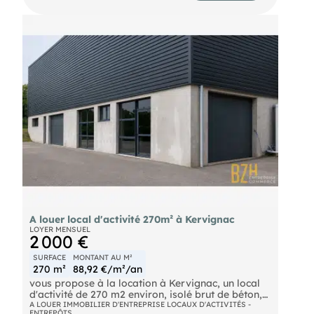
poids lourds, pour vos livraisons. Un bien idéal
pour une activité artisanale ou industrielle.
Disponible au 1er octobre 2026. Ref : 7994
A louer local d'activité 270m² à Kervignac
LOYER MENSUEL
2 000 €
SURFACE
MONTANT AU M²
270 m²
88,92 €/m²/an
vous propose à la location à Kervignac, un local
d'activité de 270 m2 environ, isolé brut de béton,
équipé de 2 portes sectionnelles motorisées, eau
A LOUER IMMOBILIER D'ENTREPRISE LOCAUX D'ACTIVITÉS -
ENTREPÔTS