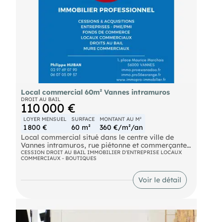
Local commercial 60m² Vannes intramuros
DROIT AU BAIL
110 000 €
LOYER MENSUEL
SURFACE
MONTANT AU M²
1 800 €
60 m²
360 €/m²/an
Local commercial situé dans le centre ville de
Vannes intramuros, rue piétonne et commerçante,
au RDC d'un immeuble du 16ème siècle
CESSION DROIT AU BAIL IMMOBILIER D'ENTREPRISE LOCAUX
COMMERCIAUX - BOUTIQUES
Local d'une surface totale de # 60 m2 : surface de
vente de # 50 m2 + espace de # 10 m2 à usage de
réserve + WC
Voir le détail
Bail commercial 3*6*9 en cours avec loyer de 1
800 € HT/mois ; DG : 1 mois de loyer HT; Taxe
foncière et TOM à la charge du locataire
Prix demandé pour le droit au bail : 100 000 € net
vendeur + 10 000 € HT honoraires Agence à la