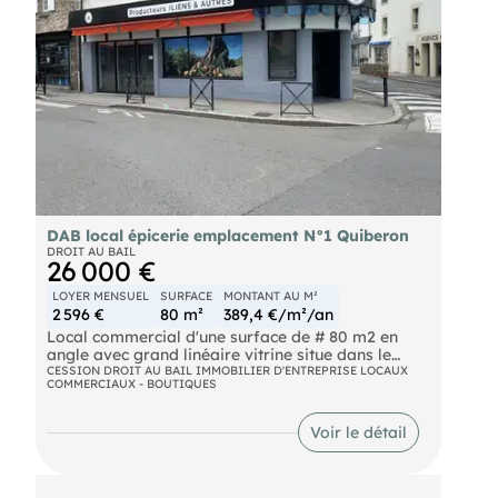
DAB local épicerie emplacement N°1 Quiberon
DROIT AU BAIL
26 000 €
LOYER MENSUEL
SURFACE
MONTANT AU M²
2 596 €
80 m²
389,4 €/m²/an
Local commercial d'une surface de # 80 m2 en
angle avec grand linéaire vitrine situe dans le
centre ville de Quiberon, rue de Verdun
CESSION DROIT AU BAIL IMMOBILIER D'ENTREPRISE LOCAUX
COMMERCIAUX - BOUTIQUES
Surface de vente de # 70 m2 + Sanitaires ;
agencements récents de qualité
Destination actuelle : épicerie fine, boucherie,
Voir le détail
caviste
Bail 3*6*9 de 2024 avec loyer de 2 600 € HT/mois
+ prov/charges : 100 € HT/mois
DG : 2 mois de loyer HT