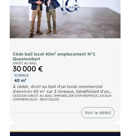
Cède bail local 40m² emplacement N°1
Questembert
DROIT AU BAIL
30 000 €
SURFACE
40 m²
À céder, droit au bail d'un local commercial
d'environ 40 m² sur 2 niveaux, bénéficiant d'un
emplacement n°1 avec une excellente visibilité.
CESSION DROIT AU BAIL IMMOBILIER D'ENTREPRISE LOCAUX
COMMERCIAUX - BOUTIQUES
Bail tous commerces avec extraction. Parking à
proximité. Une opportunité idéale pour implanter
ou développer votre activité. Venez visiter
Voir le détail
nosautres biens sur notre site Spécialiste depuis
plus de 20 ans en transactions de fonds de
commerces et Entreprises, vous pouvez compter
sur une équipe de professionnels vous
accompagnant tout au long de la réalisation de