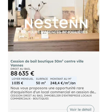
charge de l'acquéreur
Cession de bail boutique 50m² centre ville
Vannes
DROIT AU BAIL
88 635 €
LOYER MENSUEL
SURFACE
MONTANT AU M²
1 035 €
50 m²
248,4 €/m²/an
Nous vous proposons une opportunité rare
d'acquisition d'un local commercial en cession de
bail, idéalement situé dans l'un des secteurs les
CESSION DROIT AU BAIL IMMOBILIER D'ENTREPRISE LOCAUX
COMMERCIAUX - BOUTIQUES
plus prisés et dynamiques du centre historique de
Vannes. Entièrement rénové avec des matériaux
de qualité, ce bien offre une surface de 50 m² en
Voir le détail
rez-de-chaussée, complétée par une réserve saine