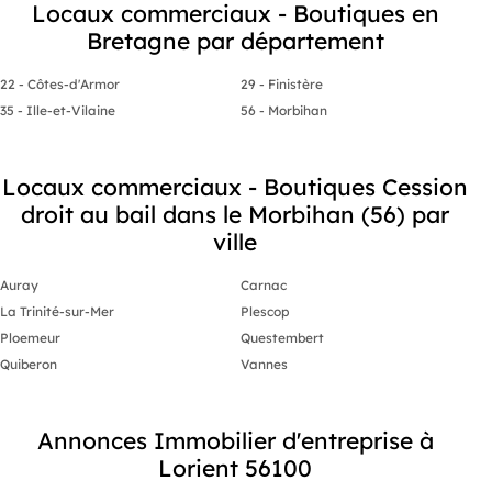
constant de visiteurs renforcent son potentiel de
Locaux commerciaux - Boutiques en
développement commercial. Conditions
Bretagne par département
financières
- Loyer mensuel : 1 303,83 € HT
- Provision mensuelle sur taxe foncière : 57,58 €
22 - Côtes-d'Armor
29 - Finistère
HT
- Droit au bail : 60 000 €
35 - Ille-et-Vilaine
56 - Morbihan
- Honoraires d'agence : 7 616 € HT à la charge du
preneur Ce local commercial représente une
opportunité rare pour développer ou transférer
votre activité dans l'un des meilleurs
Locaux commerciaux - Boutiques Cession
emplacements du centre-ville de Vannes.
droit au bail dans le Morbihan (56) par
Contactez nous dès maintenant pour obtenir
davantage d'informations et organiser une visite.
ville
Auray
Carnac
La Trinité-sur-Mer
Plescop
Ploemeur
Questembert
Quiberon
Vannes
Annonces Immobilier d'entreprise à
Lorient 56100