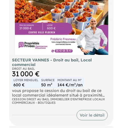
SECTEUR VANNES - Droit au bail, Local
commercial
DROIT AU BAIL
31 000 €
LOYER MENSUEL
SURFACE
MONTANT AU M²
600 €
50 m²
144 €/m²/an
vous propose la cession du droit au bail de ce
local commercial idéalement situé à proximité
immédiate de Vannes, sur un secteur dynamique
CESSION DROIT AU BAIL IMMOBILIER D'ENTREPRISE LOCAUX
COMMERCIAUX - BOUTIQUES
bénéficiant d'une excellente visibilité et d'un accès
facile.
Voir le détail
D'une surface d'environ 50 m², ce local offre une
configuration fonctionnelle avec une mezzanine
pouvant servir de réserve, de stockage ou