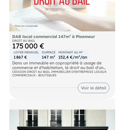
DAB local commercial 147m² à Ploemeur
DROIT AU BAIL
175 000 €
LOYER MENSUEL
SURFACE
MONTANT AU M²
1 867 €
147 m²
152,4 €/m²/an
Dans un immeuble en copropriété à usage de
commerce et d'habitation, le droit au bail d'un
local commercial d'environ 147m² dont 107m² de
CESSION DROIT AU BAIL IMMOBILIER D'ENTREPRISE LOCAUX
COMMERCIAUX - BOUTIQUES
surface commerciale.
Bail en cours depuis le 15 août 2022.
Voir le détail
Destination : commerces de détail, d'alimentation
générale et restaurationrapide (hors extraction et
hors point chaud)
DPE En cours