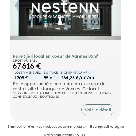
Rare ! joli local en coeur de Vannes 85m²
DROIT AU BAIL
67 616 €
LOYER MENSUEL
SURFACE
MONTANT AU M²
1 303 €
55 m²
284,28 €/m²/an
Belle opportunité d'implantation au coeur du
centre-ville historique de Vannes. Ce local
commercial bénéficie d'un emplacement
CESSION DROIT AU BAIL IMMOBILIER D'ENTREPRISE LOCAUX
COMMERCIAUX - BOUTIQUES
stratégique dans une rue commerçante
particulièrement recherchée, à forte fréquentation
piétonne, offrant une visibilité optimale auprès
Voir le détail
d'une clientèle localeet touristique tout au long de
l'année. Entièrement rénové, le bien dispose d'un
intérieur refait ainsi que d'une façade rénovée,
Immobilier d'entreprise
Locaux commerciaux - Boutiques
Bretagne
garantissant une présentation soignée et
immédiatement exploitable pour de nombreuses
Morbihan
Lorient (56100)