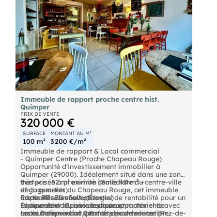
Immeuble de rapport proche centre hist.
Quimper
PRIX DE VENTE
320 000 €
SURFACE
MONTANT AU M²
100 m²
3 200 €/m²
Immeuble de rapport & Local commercial
- Quimper Centre (Proche Chapeau Rouge)
Opportunité d'investissement immobilier à
Quimper (29000). Idéalement situé dans une zone
très prisée à proximité immédiate du centre-ville
Surface : 52 m² environ (Salle 40 m² +
et du quartier du Chapeau Rouge, cet immeuble
dégagements).
mixte offre un fort potentiel de rentabilité pour un
Capacité : 30 couverts.
Partie Résidentielle (Étages)
restaurateur ou un investisseur.
Équipement : Cuisine équipée et matériel de
L'immeuble dispose de deux appartements avec
Local Commercial & Fonds de commerce (Rez-de-
restauration inclus dans le prix de vente.
accès indépendant, parfaits pour la location