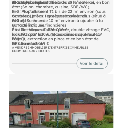
chaussée)
Atout : Prix incluant les murs et le matériel.
courte ou longue durée :
R+1 : Appartement T1 bis de 26 m² environ, en bon
état (Salon, chambre, cuisine, SDE/WC).
R+2 : Appartement T1 bis de 22 m² environ (sous
Les "Plus" du bien
combles), prévoir quelques travaux de
Garage : Un box fermé et sécurisé inclus (situé à
rafraîchissement.
200m). Surface de 10 m² environ à ajouter à la
surface indiquée.
Caractéristiques financières
État Technique : Toiture pente, double vitrage PVC,
Prix Net Vendeur : 320 000 €
isolation par les murs, assainissement tout-à-
Prix FAI : 337 600 € (Honoraires acquéreur : 17
l'égout, extraction en place et en bon état de
600 €)
fonctionnement.
Prix au m² : 3 069 €
DPE En cours
Emplacement stratégique : Proche commerces,
Surface totale : 110 m²
A VENDRE IMMOBILIER D'ENTREPRISE IMMEUBLES
COMMERCIAUX / MIXTES
écoles et transports.
Voir le détail