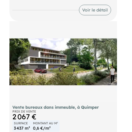
Saint Corentin , des jardins de l'évéché, de la
préfecture Cet immeuble comprend une partie
Voir le détail
commerciale et trois appartements type T2 et T1.
Le loyer total est de 28000 EURuros /an+ Charges
Pas de copropriété , pas de Syndic. Diagnostics en
cours de réalisation Prix Frais d'agence Inclus
324000 EURuros Honoraires Agence à charge
acquéreur de 21200 EURuros Dossier sur rendez
vous à l'agence Référence 7353 2 agences
spécialisées en immobilier professionnel à votre
service à Quimper et à Brest Nos métiers Vente de
fonds de commerce-Cession dentreprise-Gestion
locative-Vente de murs commerciaux-Immobilier
dentreprise et immobilier commercial.
Vente bureaux dans immeuble, à Quimper
PRIX DE VENTE
2 067 €
SURFACE
MONTANT AU M²
3 437 m²
0,6 €/m²