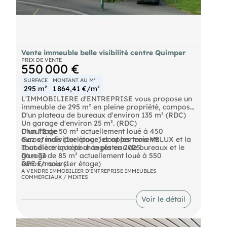
Vente immeuble belle visibilité centre Quimper
PRIX DE VENTE
550 000 €
SURFACE
MONTANT AU M²
295 m²
1 864,41 €/m²
L'IMMOBILIERE d'ENTREPRISE vous propose un
immeuble de 295 m² en pleine propriété, composé
:
D'un plateau de bureaux d'environ 135 m² (RDC)
Un garage d'environ 25 m². (RDC)
D'un T2 de 50 m² actuellement loué à 450
Chauffage :
euros/mois (1er étage) dont les trois VELUX et la
Gaz et individuel pour les appartements
chaudière ont été changés en 2025.
Tout électrique pour le plateau de bureaux et le
D'un T3 de 85 m² actuellement loué à 550
garage
euros/mois (1er étage)
DPE En cours
A VENDRE IMMOBILIER D'ENTREPRISE IMMEUBLES
COMMERCIAUX / MIXTES
Voir le détail