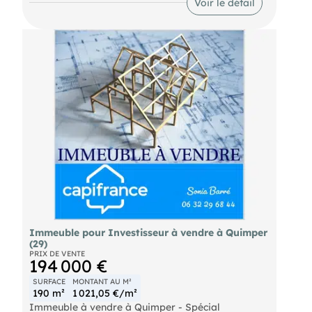
Voir le détail
habitation séparé avec balcon et jardin
comprenant 4 chambre salon et cuisine. Ces
locaux comprennent aussi une cour privative.
Idéal profession médical ou faire un commerce
de détail. Prix Frais D'Agence inclus de 218000
EURuros Honoraires Agence à charge acquéreur
de 16000 EURuros Prix net vendeur de 202000
EURuros. Ces locaux sont vides et non compris
dans une copropriété. Référence 7839 2 agences
spécialisées en immobilier professionnel à votre
service à Quimper et à Brest Nos métiers Vente de
fonds de commerce-Cession dentreprise-Gestion
locative-Vente de murs commerciaux-Immobilier
dentreprise et immobilier commercial.
Immeuble pour Investisseur à vendre à Quimper
(29)
PRIX DE VENTE
194 000 €
SURFACE
MONTANT AU M²
190 m²
1 021,05 €/m²
Immeuble à vendre à Quimper - Spécial