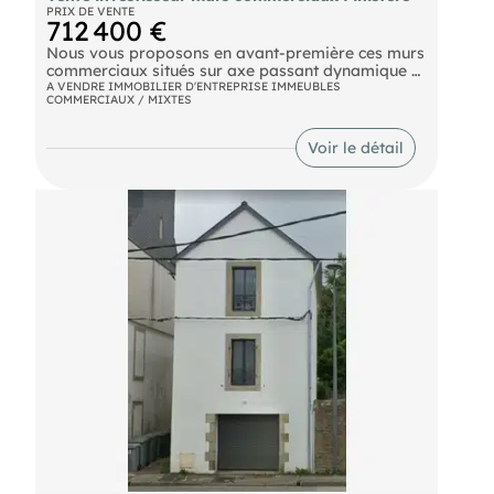
PRIX DE VENTE
712 400 €
Nous vous proposons en avant-première ces murs
commerciaux situés sur axe passant dynamique et
en pleine transformation , proche d'une ville
A VENDRE IMMOBILIER D'ENTREPRISE IMMEUBLES
COMMERCIAUX / MIXTES
incontournable du Finistère (29). Le bâtiment
récent propose quatre cellules commerciales, le
tout sur un terrain d'environ 4 000 m2, avec 100
Voir le détail
m2 constructibles de disponible, pour une
éventuelle extension. À saisir.