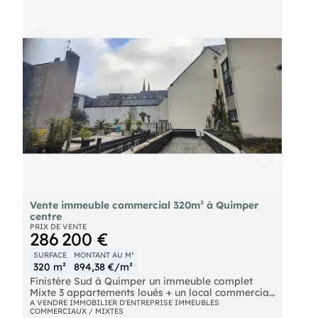
d'environ 90 m2 donnant sur un toit terrasse
commun quatres chambres une salle d'eau . loyer
mensuel 35 000 euros loyer au dessous de la
valeur locative local offre de location convoité
avec peu d'offres. A saisir investissement sécurisé
Vente immeuble commercial 320m² à Quimper
centre
PRIX DE VENTE
286 200 €
SURFACE
MONTANT AU M²
320 m²
894,38 €/m²
Finistère Sud à Quimper un immeuble complet
Mixte 3 appartements loués + un local commercial
sans copropriété A VENDRE en centre ville Situé
A VENDRE IMMOBILIER D'ENTREPRISE IMMEUBLES
COMMERCIAUX / MIXTES
tout prés des quais de l'Odet, de la cathédrale