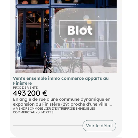
Vente ensemble immo commerce apparts au
Finistère
PRIX DE VENTE
493 200 €
En angle de rue d'une commune dynamique en
expansion du Finistère (29) proche d'une ville ,
investissez dans cette ensemble immobilier
A VENDRE IMMOBILIER D'ENTREPRISE IMMEUBLES
COMMERCIAUX / MIXTES
composé de mur de commerce d'environ 130 m2
et 5 appartements de type 2 d'environ 30 m2
composées d une belle chambre une kitchenette
Voir le détail
une salle d'eau et un appartement de type 6
composée d'un vaste Salon Séjour une mezzanine