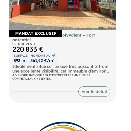
MANDAT EXCLUSIF
Immeuble commercial polyvalent – Fort
potentiel
PRIX DE VENTE
220 833 €
SURFACE
MONTANT AU M²
393 m²
561,92 €/m²
Idéalement situé sur un axe très passant offrant
une excellente visibilité, cet immeuble d’environ
393 m² développe de beaux volumes et un fort
A VENDRE IMMOBILIER D'ENTREPRISE IMMEUBLES
COMMERCIAUX / MIXTES
potentiel d’exploitation.
Voir le détail
Ancien centre de formation, il se compose :
• Au rez-de-chaussée : une vaste pièce d’accueil
desservant une mezzanine avec WC en demi-
palier, ainsi qu’une grande salle principale dans la
continuité, offrant de multiples possibilités
d’aménagement.