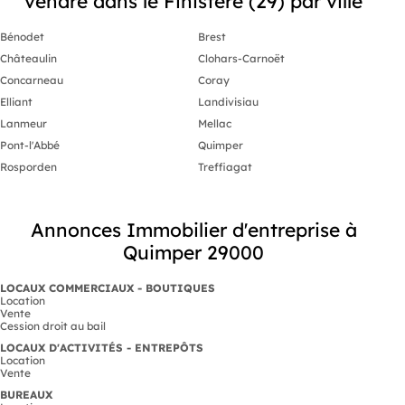
vendre dans le Finistère (29) par ville
Bénodet
Brest
Châteaulin
Clohars-Carnoët
Concarneau
Coray
Elliant
Landivisiau
Lanmeur
Mellac
Pont-l'Abbé
Quimper
Rosporden
Treffiagat
Annonces Immobilier d'entreprise à
Quimper 29000
LOCAUX COMMERCIAUX - BOUTIQUES
Location
Vente
Cession droit au bail
LOCAUX D'ACTIVITÉS - ENTREPÔTS
Location
Vente
BUREAUX