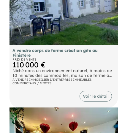
A vendre corps de ferme création gîte au
Finistère
PRIX DE VENTE
110 000 €
Niché dans un environnement naturel, à moins de
10 minutes des commodités, maison de ferme à
rénover. Le bien se compose de l'habitation
A VENDRE IMMOBILIER D'ENTREPRISE IMMEUBLES
COMMERCIAUX / MIXTES
principale, une dépendance attenante et 3 hangars
à rénover, le tout sur une superficie d'environ
4000 M². Faire offre (disposer de 70 000€) Ce
Voir le détail
bien correspond idéalement à une habitation
familiale mais aussi à la création de gîte