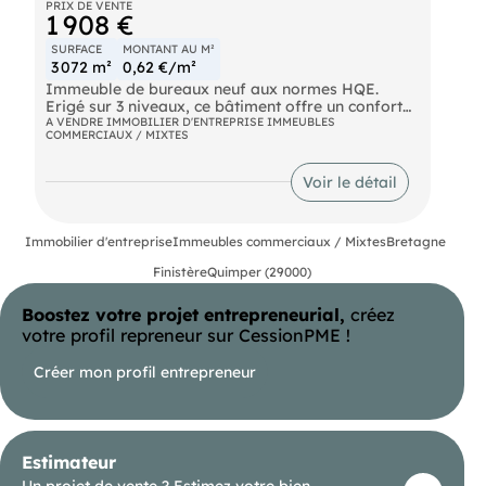
PRIX DE VENTE
1 908 €
SURFACE
MONTANT AU M²
3 072 m²
0,62 €/m²
Immeuble de bureaux neuf aux normes HQE.
Erigé sur 3 niveaux, ce bâtiment offre un confort
visuel, acoustique et énergétique. 118 places de
A VENDRE IMMOBILIER D'ENTREPRISE IMMEUBLES
COMMERCIAUX / MIXTES
stationnements ainsi que des terrasses procurent
un cadre de travail de qualité. Quelques lots
restent disponibles. Prix du M2 à partir de : 1855 €
Voir le détail
HT Honoraires de 6% TTC inclus REF: TJ/CO 25602
Immobilier d'entreprise
Immeubles commerciaux / Mixtes
Bretagne
Finistère
Quimper (29000)
Boostez votre projet entrepreneurial,
créez
votre profil repreneur sur CessionPME !
Créer mon profil entrepreneur
Estimateur
Un projet de vente ? Estimez votre bien