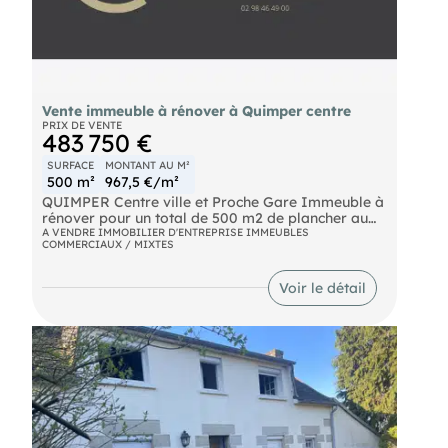
Vente immeuble à rénover à Quimper centre
PRIX DE VENTE
483 750 €
SURFACE
MONTANT AU M²
500 m²
967,5 €/m²
QUIMPER Centre ville et Proche Gare Immeuble à
rénover pour un total de 500 m2 de plancher au
total Le rez de chaussée est actuellement sous un
A VENDRE IMMOBILIER D'ENTREPRISE IMMEUBLES
COMMERCIAUX / MIXTES
bail 369 pour un total de 28800 EURuros Hors
Taxes annuel + Taxe oncière pour locataire. 3
appartements type 4 à rénover d'environ 80 m2
Voir le détail
chacun 1 Appartement mandardé type 3 d'environ
60 m2 à rénover. Prix Frais d'agence Inclus de 486
000 EURuros Frais d'agence à charge acquéreur
de 36000 EURuros. Prix net vendeur de 450 000
EURuros. Référence 7898 Deux agences à Quimper
& Brest spécialiste vente achat café bar brasserie
tabac hôtellerie restauration & PME.