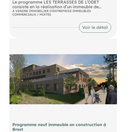
Le programme LES TERRASSES DE L’ODET
consiste en la réalisation d’un immeuble de
bureaux HQE – Haute Qualité Environnementale –
A VENDRE IMMOBILIER D'ENTREPRISE IMMEUBLES
COMMERCIAUX / MIXTES
composé de 3 437m² de surface répartis sur 4
niveaux. Cette surface est divisible en plusieurs
espaces aménageables. 117 places de parking
Voir le détail
seront également crées sur deux niveaux (un
parking dans un volume à rez-de-chaussée semi-
enterré et un niveau en sous-sol) Prix HT au M2
FAI : à partir de 2067 € REF: TJ/OC 2023
Programme neuf immeuble en construction à
Brest