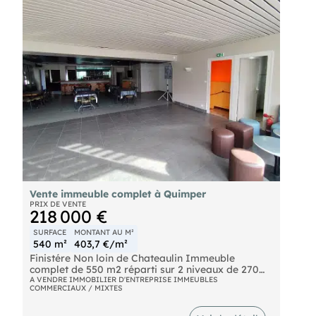
Vente immeuble complet à Quimper
PRIX DE VENTE
218 000 €
SURFACE
MONTANT AU M²
540 m²
403,7 €/m²
Finistére Non loin de Chateaulin Immeuble
complet de 550 m2 réparti sur 2 niveaux de 270
m2 chacun Ces locaux étaient exploités
A VENDRE IMMOBILIER D'ENTREPRISE IMMEUBLES
COMMERCIAUX / MIXTES
auparavant en bar snack Ces locaux sont
lumineux disposant d'une partie
commerciale/professionnelle et d'une partie