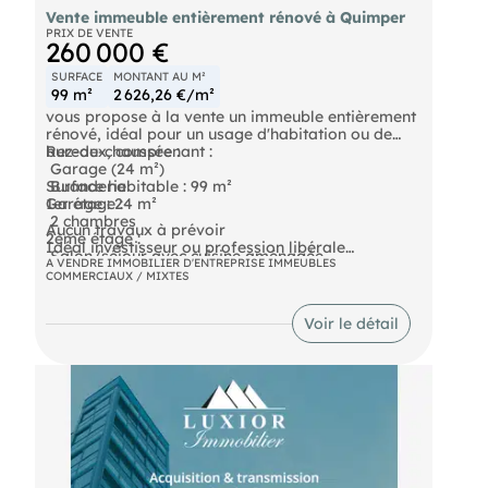
Vente immeuble entièrement rénové à Quimper
PRIX DE VENTE
260 000 €
SURFACE
MONTANT AU M²
99 m²
2 626,26 €/m²
vous propose à la vente un immeuble entièrement
rénové, idéal pour un usage d'habitation ou de
bureaux, comprenant :
Rez-de-chaussée :
 Garage (24 m²)
 Buanderie
Surface habitable : 99 m²
1er étage :
Garage : 24 m²
 2 chambres
Aucun travaux à prévoir
2ème étage :
Idéal investisseur ou profession libérale
 Salon/séjour avec cuisine aménagée
A VENDRE IMMOBILIER D'ENTREPRISE IMMEUBLES
 Salle à manger (pouvant faire office de 3e
COMMERCIAUX / MIXTES
DPE En cours
chambre)
Voir le détail