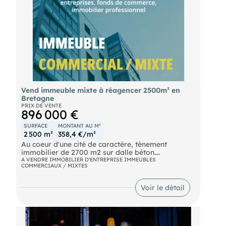
Vend immeuble mixte à réagencer 2500m² en
Bretagne
PRIX DE VENTE
896 000 €
SURFACE
MONTANT AU M²
2 500 m²
358,4 €/m²
Au coeur d'une cité de caractère, tènement
immobilier de 2700 m2 sur dalle béton.
Actuellement exploité en immeuble commercial,
A VENDRE IMMOBILIER D'ENTREPRISE IMMEUBLES
COMMERCIAUX / MIXTES
cette opportunité permet d'envisager une
articulation comprenant : Au rdc : locaux
commerciaux Aux Etages 1, 2 et 3 : appartements
Voir le détail
destinés à la vente ou à la location après
réagencement Prix FAI : 896 000, 00 euros Ref
TJ/CO 25588